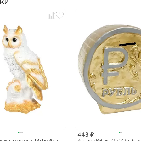
ки
443 ₽
лин на бревне, 19х19х36 см,
Копилка Рубль, 7.5х14.5х16 см,