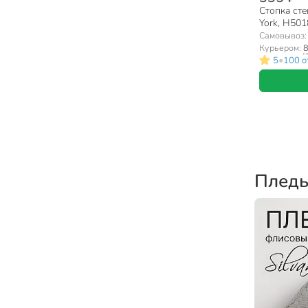
Стопка сте
York, H501
Самовывоз
Курьером:
8
•
5
100 о
Плед