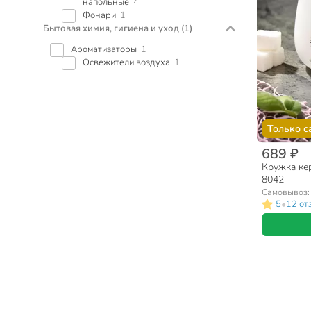
напольные
4
Фонари
1
Бытовая химия, гигиена и уход
(1)
Ароматизаторы
1
Освежители воздуха
1
Только с
689 ₽
Кружка кер
8042
Самовывоз
•
5
12 от