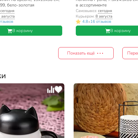
399, бело-золотая
в ассортименте
:
сегодня
Самовывоз:
сегодня
 августа
Курьером:
8 августа
•
отзывов
4.8
16 отзывов
В корзину
В корзину
Показать ещё
Пере
ки