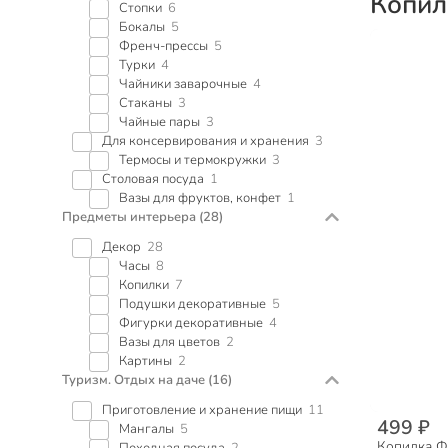
Копил
Стопки
6
Бокалы
5
Френч-прессы
5
Турки
4
Чайники заварочные
4
Стаканы
3
Чайные пары
3
Для консервирования и хранения
3
Термосы и термокружки
3
Столовая посуда
1
Вазы для фруктов, конфет
1
Предметы интерьера
(28)
Декор
28
Часы
8
Копилки
7
Подушки декоративные
5
Фигурки декоративные
4
Вазы для цветов
2
Картины
2
Туризм. Отдых на даче
(16)
Приготовление и хранение пищи
11
499 ₽
Мангалы
5
Копилка Фи
Походная посуда
2