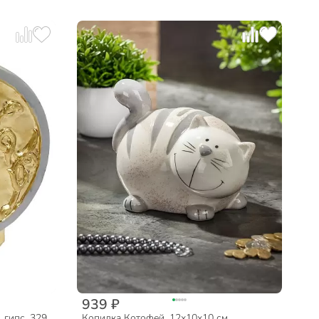
939 ₽
 гипс, 329,
Копилка Котофей, 12х10х10 см,