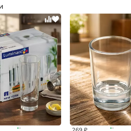
и
269 ₽