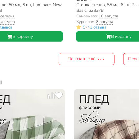
кло, 50 мл, 6 шт, Luminarc, New
Стопка стекло, 55 мл, 6 шт, Pas
8
Basic, 52837B
:
сегодня
Самовывоз:
10 августа
 августа
Курьером:
8 августа
•
тзывов
5
43 отзыва
В корзину
В корзину
Показать ещё
Пере
ы