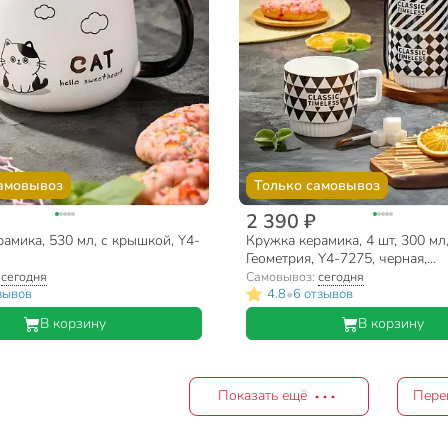
амовывоз
Только самовывоз
2 390 ₽
амика, 530 мл, с крышкой, Y4-
Кружка керамика, 4 шт, 300 мл
Геометрия, Y4-7275, черная,
металлическая подставка
:
сегодня
Самовывоз:
сегодня
•
зывов
4.8
6 отзывов
В корзину
В корзину
Показать ещё
Пере