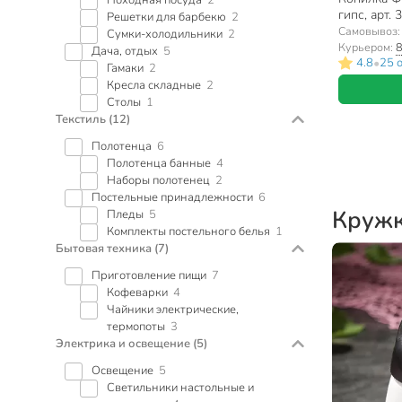
гипс, арт. 
Решетки для барбекю
2
Самовывоз
Сумки-холодильники
2
Курьером:
8
Дача, отдых
5
•
4.8
25 
Гамаки
2
Кресла складные
2
Столы
1
Текстиль
(12)
Полотенца
6
Полотенца банные
4
Наборы полотенец
2
Постельные принадлежности
6
Круж
Пледы
5
Комплекты постельного белья
1
Бытовая техника
(7)
Приготовление пищи
7
Кофеварки
4
Чайники электрические,
термопоты
3
Электрика и освещение
(5)
Освещение
5
Светильники настольные и