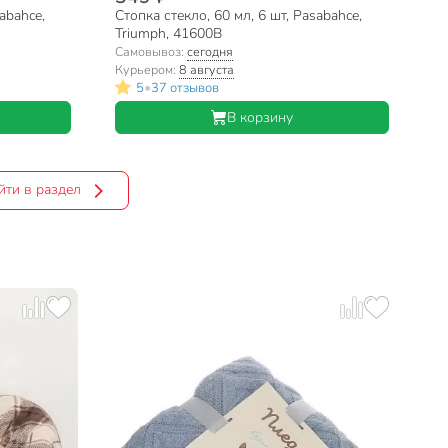
abahce,
Стопка стекло, 60 мл, 6 шт, Pasabahce,
Triumph, 41600B
Самовывоз:
сегодня
Курьером:
8 августа
•
5
37 отзывов
В корзину
йти в раздел