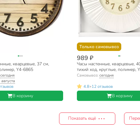
Только самовывоз
989 ₽
нные, кварцевые, 37 см,
Часы настенные, кварцевые, 40
олимер, Y4-6865
тихий ход, круглые, полимер, 
:
сегодня
Самовывоз:
сегодня
 августа
•
отзывов
4.8
12 отзывов
В корзину
В корзину
Показать ещё
Пере