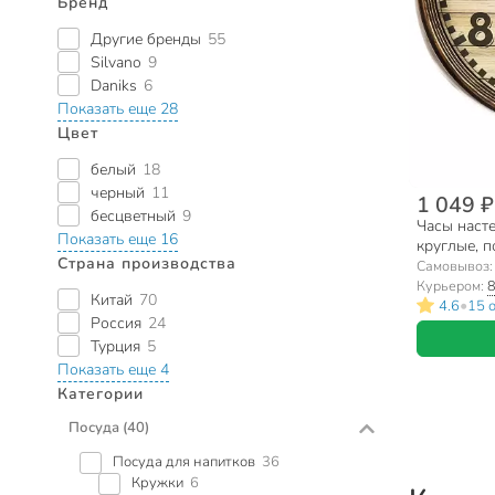
Бренд
Другие бренды
55
Silvano
9
Daniks
6
Показать еще 28
Цвет
белый
18
черный
11
1 049 ₽
бесцветный
9
Часы насте
Показать еще 16
круглые, п
Страна производства
Самовывоз
Курьером:
8
Китай
70
•
4.6
15 
Россия
24
Турция
5
Показать еще 4
Категории
Посуда
(40)
Посуда для напитков
36
Кружки
6