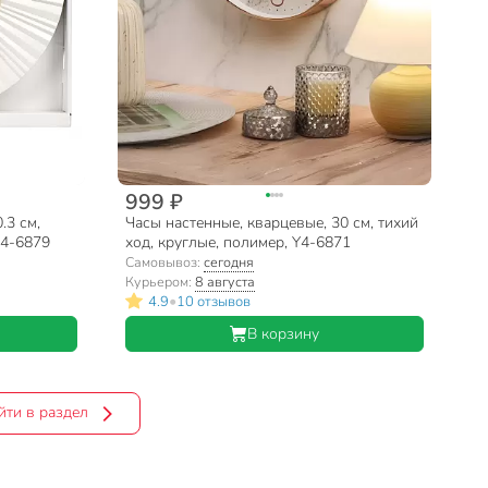
999 ₽
.3 см,
Часы настенные, кварцевые, 30 см, тихий
Y4-6879
ход, круглые, полимер, Y4-6871
Самовывоз:
сегодня
Курьером:
8 августа
•
4.9
10 отзывов
В корзину
йти в раздел