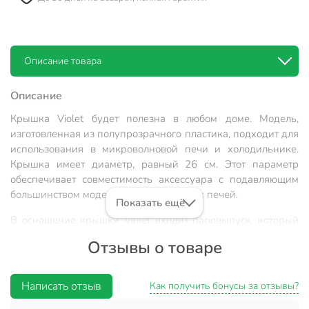
Описание товара
Описание
Крышка Violet будет полезна в любом доме. Модель,
изготовленная из полупрозрачного пластика, подходит для
использования в микроволновой печи и холодильнике.
Крышка имеет диаметр, равный 26 см. Этот параметр
обеспечивает совместимость аксессуара с подавляющим
большинством моделей микроволновых печей.
Показать ещё
В оснащение крышки Violet входит паровыпуск, который
необходим для разогрева в микроволновой печи
Отзывы о товаре
продуктов и блюд, содержащих жидкость. Крышка
обладает высокой стойкостью к механическим
воздействиям и характеризуется простотой в уходе.
Написать отзыв
Как получить бонусы за отзывы?
Появившиеся загрязнения можно легко удалить,