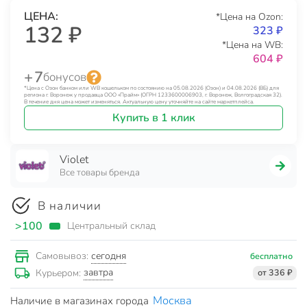
ЦЕНА:
*Цена на Ozon:
132 ₽
323 ₽
*Цена на WB:
604 ₽
+ 7
бонусов
*Цена с Озон банком или WB кошельком по состоянию на 05.08.2026 (Озон) и 04.08.2026 (ВБ) для
региона г. Воронеж у продавца ООО «Прайм» (ОГРН 1233600006903, г. Воронеж, Волгоградская 32).
В течение дня цена может изменяться. Актуальную цену уточняйте на сайте маркетплейса.
Купить в 1 клик
Violet
Все товары бренда
В наличии
>100
Центральный склад
сегодня
Самовывоз:
бесплатно
завтра
Курьером:
от 336 ₽
Москва
Наличие в магазинах города