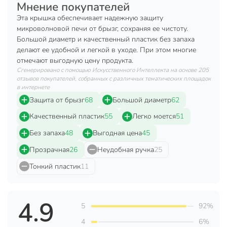
воспользовавшись обычными моющими средствами.
Мнение покупателей
Удобству использования крышки способствует наличие
Эта крышка обеспечивает надежную защиту
ручки эргономичной формы.
микроволновой печи от брызг, сохраняя ее чистоту.
Большой диаметр и качественный пластик без запаха
Техническая информация
делают ее удобной и легкой в уходе. При этом многие
отмечают выгодную цену продукта.
Бренд
Violet
Сгенерировано с помощью Искусственного Интеллекта на основе 205
отзывов покупателей, собранных с различных тематических площадок
Страна производства
Россия
в интернете
аксессуары для
Защита от брызг
68
Большой диаметр
62
Тип
СВЧ
Качественный пластик
55
Легко моется
51
Назначение
для СВЧ
Без запаха
48
Выгодная цена
45
Артикул производителя
1026/10261
Прозрачная
26
Неудобная ручка
25
Тонкий пластик
11
Вес в упаковке
110 г
Габариты упаковки
26 x 26 x 9 см
4.9
5
92%
4
6%