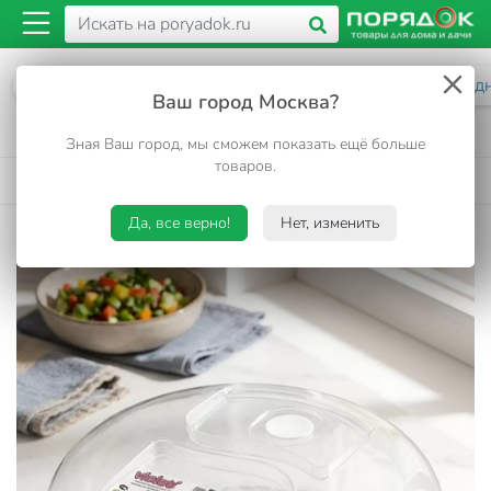
Каталог
Бытовая техника
Аксессуары и расход
Ваш город Москва?
Крышка для СВЧ, 26 см, Violet, 1026/10261
Зная Ваш город, мы сможем показать ещё больше
товаров.
4.9
213 отзывов
•
Код товара:
282214
Да, все верно!
Нет, изменить