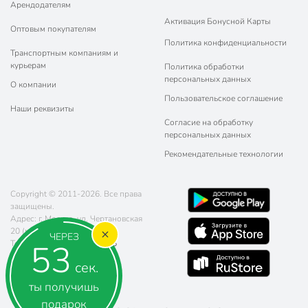
Арендодателям
Активация Бонусной Карты
Оптовым покупателям
Политика конфиденциальности
Транспортным компаниям и
курьерам
Политика обработки
персональных данных
О компании
Пользовательское соглашение
Наши реквизиты
Согласие на обработку
персональных данных
Рекомендательные технологии
Copyright © 2011-2026. Все права
защищены.
Адрес: г. Москва, ул. Чертановская
20 (метро Южная)
ЧЕРЕЗ
53
Телефон:
8 (800) 770-77-06
Почта:
sales@poryadok.ru
сек.
ты получишь
подарок