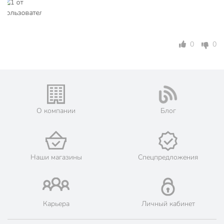
Номинальное напряжение, В
400 В
Количество полюсов
2
0
0
Ток утечки, мА
30 мА
Бренд
IEK
Страна производства
Китай
Тип
автомат
О компании
Блог
Способ монтажа
на DIN-рейку
Цвет
белый
MAD22-5-010-C-
Наши магазины
Спецпредложения
Артикул производителя
30
Модель
АВДТ 32 C10
Карьера
Личный кабинет
Вес в упаковке
190 г
Габариты упаковки
7 x 4 x 9 см