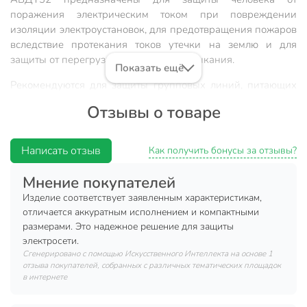
поражения электрическим током при повреждении
изоляции электроустановок, для предотвращения пожаров
вследствие протекания токов утечки на землю и для
защиты от перегрузки и короткого замыкания.
Показать ещё
Рекомендуются для защиты групповых линий, питающих
розетки наружной установки, розеток и освещения
Отзывы о товаре
подвалов и гаражей.
Комбинированная схема с электронным модулем
Написать отзыв
Как получить бонусы за отзывы?
дифференциальной защиты и встроенным
автоматическим выключателем. Наиболее надёжная
Мнение покупателей
защита человека при прямом прикосновении к
Изделие соответствует заявленным характеристикам,
токоведущим частям.
отличается аккуратным исполнением и компактными
Независимый индикатор положения контактов.
размерами. Это надежное решение для защиты
электросети.
Широкий диапазон рабочих температур от -25°С до
Сгенерировано с помощью Искусственного Интеллекта на основе 1
+50°С.
отзыва покупателей, собранных с различных тематических площадок
Насечки на контактных зажимах снижают тепловые
в интернете
потери и увеличивают механическую устойчивость
соединения. Наличие кнопки ТЕСТ для проверки