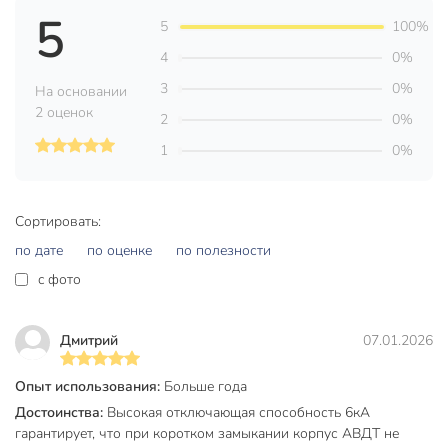
5
работоспособности устройства и правильности
5
100%
подключения.
4
0%
Габариты АВДТ соответствуют 2-модульному
3
0%
На основании
исполнению за счёт размещения элементов
2 оценок
конструкции.
2
0%
Помехоустойчивая схема.
1
0%
Быстрый монтаж с помощью защелки с двойным
фиксированным положением (АВДТ32 для токов до
40 А).
Сортировать:
Быстрый монтаж/демонтаж без использования
по дате
по оценке
по полезности
инструментов (АВДТ32 для токов 50 и 63 A).
c фото
Увеличенная способность 6 кА позволяет
устанавливать АВДТ в качестве вводных автоматов
Дмитрий
07.01.2026
защиты.
Характеристики:
Опыт использования:
Больше года
Достоинства:
Высокая отключающая способность 6кА
Количество защищенных полюсов: 1
гарантирует, что при коротком замыкании корпус АВДТ не