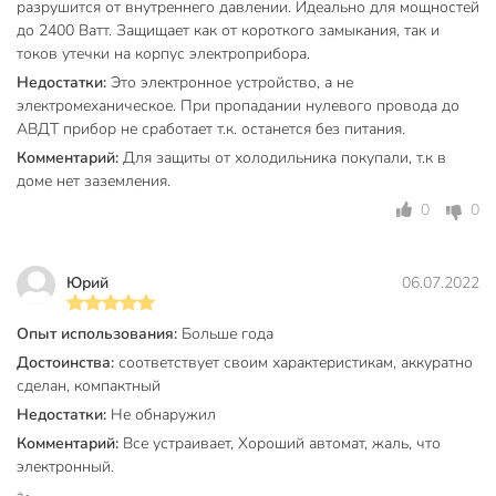
Номин. раб напряжение: 230 В
разрушится от внутреннего давлении. Идеально для мощностей
до 2400 Ватт. Защищает как от короткого замыкания, так и
Тип тока утечки: A
токов утечки на корпус электроприбора.
Ширина по количеству модульных расстояний: 2
Недостатки:
Это электронное устройство, а не
Макс сечение входящего кабеля: 25 мм²
электромеханическое. При пропадании нулевого провода до
АВДТ прибор не сработает т.к. останется без питания.
Номин. импульсное выдерживаемое напряжение: 4
кВ
Комментарий:
Для защиты от холодильника покупали, т.к в
доме нет заземления.
Частота: 50 Гц
0
0
Степень защиты - IP: IP20
Монтажная глубина - ниши: 71 мм
Юрий
06.07.2022
Тип расцепителя: Тепловой, электромагнитный
Тип подключения: Винтовое соединение
Опыт использования:
Больше года
Характеристика срабатывания - кривая тока: C
Достоинства:
соответствует своим характеристикам, аккуратно
сделан, компактный
Техническая информация
Недостатки:
Не обнаружил
Отключающая способность, кА
6 кА
Комментарий:
Все устраивает, Хороший автомат, жаль, что
электронный.
Номинальный ток, А
10 А