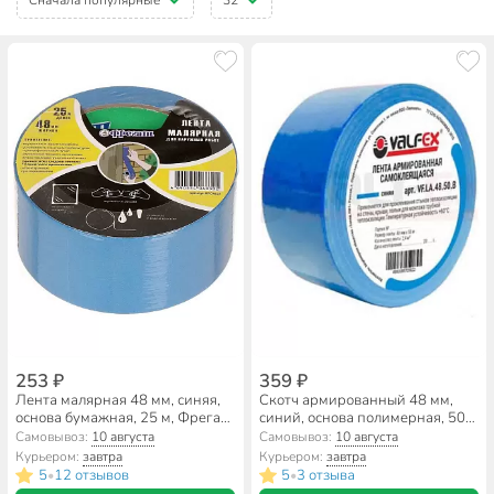
253 ₽
359 ₽
Лента малярная 48 мм, синяя,
Скотч армированный 48 мм,
основа бумажная, 25 м, Фрегат,
синий, основа полимерная, 50
крепированная, для наружных
м, Valfex, VF.LA.48.50.B
Самовывоз:
10 августа
Самовывоз:
10 августа
работ, КРС4825
Курьером:
завтра
Курьером:
завтра
5
12 отзывов
5
3 отзыва
•
•