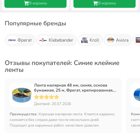
В корзину
В корзину
Популярные бренды
Фрегат
Klebebander
Kroll
Aviora
Отзывы покупателей: Синие клейкие
ленты
Лента малярная 48 мм, синяя, основа
бумажная, 25 м, Фрегат, крепированная,
для наружных работ, КРС4825
Дмитрий, 20.07.2026
Преимущества:
Хорошая малярная лента. Клеится надежно,
Комм
снимается без следов даже после нескольких дней.
скот
Подходит для наружных работ, качеством доволен.
свои