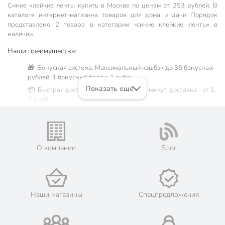
Синие клейкие ленты купить в Москве по ценам от 253 рублей. В
каталоге интернет-магазина товаров для дома и дачи Порядок
представлено 2 товара в категории «синие клейкие ленты» в
наличии
Наши преимущества:
🎁 Бонусная система. Максимальный кэшбэк до 35 бонусных
рублей, 1 бонусный балл = 1 рубль.
Показать ещё
📦 Быстрая доставка. Самовывоз от 60 минут, доставка - от 1-
2 дней.
🛒 Бесплатный самовывоз из магазинов города Москва.
Жители Московской области могут сделать заказ и оплатить
его онлайн на официальном сайте сети магазинов Порядок.
💳 Оплата: онлайн на сайте интернет-гипермаркета или
О компании
Блог
наличными при получении.
🛍 Скидки, акции, распродажи каждый день!
📜 Только оригинальная продукция. Интернет-гипермаркет
Порядок - официальный представитель ведущих мировых
Наши магазины
Спецпредложения
марок.