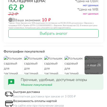
ПОСЛЕДНЯЯ ЦЕНА:
*Цена на Ozon:
62 ₽
нет данных
*Цена на WB:
72 ₽
нет данных
10 ₽
Ваша экономия:
*Цена с Озон банком или WB кошельком по состоянию на 05.08.2026 для региона г. Воронеж у
продавца ООО «Прайм» (ОГРН 1233600006903, г. Воронеж, Волгоградская 32). В течение дня цена
может изменяться. Актуальную цену уточняйте на сайте маркетплейса.
Выбрать аналог
Фотографии покупателей
Прочные, удобные, доступные опоры
Мнение покупателей
Быстрая доставка
Бесплатная доставка при заказе от 3 000 ₽
Возможность оплаты картой
На сайте или при получении заказа