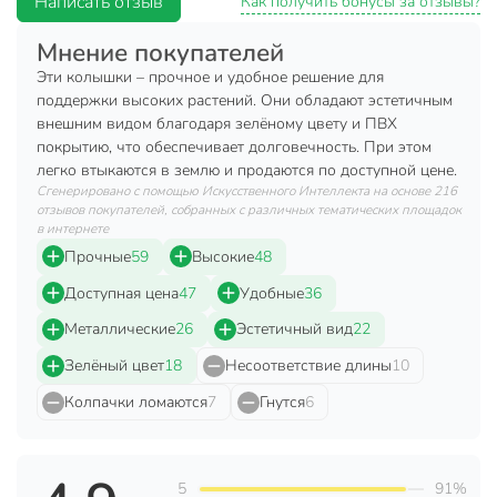
Написать отзыв
Как получить бонусы за отзывы?
Материал
сталь
Мнение покупателей
Цвет
зеленый
Эти колышки – прочное и удобное решение для
поддержки высоких растений. Они обладают эстетичным
Тип
колышек
внешним видом благодаря зелёному цвету и ПВХ
покрытию, что обеспечивает долговечность. При этом
для кустов
легко втыкаются в землю и продаются по доступной цене.
Назначение
для цветов
Сгенерировано с помощью Искусственного Интеллекта на основе 216
универсальный
отзывов покупателей, собранных с различных тематических площадок
в интернете
Вес в упаковке
140 г
Прочные
59
Высокие
48
Габариты упаковки
150 x 1 x 1 см
Доступная цена
47
Удобные
36
Металлические
26
Эстетичный вид
22
Зелёный цвет
18
Несоответствие длины
10
Колпачки ломаются
7
Гнутся
6
5
91%