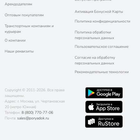
Арендодателям
Активация Бонусной Карты
Оптовым покупателям
Политика конфиденциальности
Транспортным компаниям и
курьерам
Политика обработки
персональных данных
О компании
Пользовательское соглашение
Наши реквизиты
Согласие на обработку
персональных данных
Рекомендательные технологии
Copyright © 2011-2026. Все права
защищены.
Адрес: г. Москва, ул. Чертановская
20 (метро Южная)
Телефон:
8 (800) 770-77-06
Почта:
sales@poryadok.ru