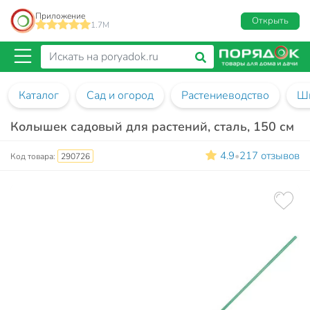
Приложение
Открыть
1.7M
Каталог
Сад и огород
Растениеводство
Шп
Колышек садовый для растений, сталь, 150 см
4.9
217 отзывов
•
Код товара:
290726