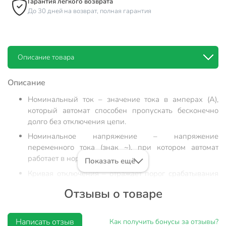
Гарантия легкого возврата
До 30 дней на возврат, полная гарантия
Описание товара
Описание
Номинальный ток – значение тока в амперах (А),
который автомат способен пропускать бесконечно
долго без отключения цепи.
Номинальное напряжение – напряжение
переменного тока (знак ~), при котором автомат
работает в нормальных условиях.
Показать ещё
Кривая отключения – отражает порог срабатывания
автомата при защите от перегрузки и короткого
Отзывы о товаре
замыкания.
Кривая С – ток в цепи в 5-10 раз больше
Написать отзыв
номинального (т.е. автомат на 16А отключит цепь при
Как получить бонусы за отзывы?