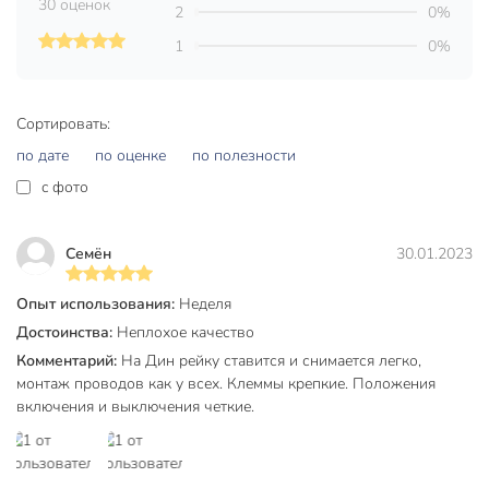
30 оценок
2
0%
Конструкция
1
0%
Ширина модуля – 18 мм Насечки на контактных
зажимах предотвращают перегрев и оплавление
Сортировать:
проводов за счет более плотного и большего по
площади контакта.
по дате
по оценке
по полезности
Контактные группы снабжены серебряными
c фото
вставками для увеличения срока службы контактов
посредством увеличения износоустойчивости; так же
Семён
30.01.2023
это уменьшает переходное сопротивление и потери.
В аппарате применена эргономичная рукоятка
Опыт использования:
Неделя
управления, исключающая соскальзывание пальцев.
Достоинства:
Неплохое качество
Упаковка из твердого лакированного картона
Комментарий:
На Дин рейку ставится и снимается легко,
предотвращает повреждение товара при
монтаж проводов как у всех. Клеммы крепкие. Положения
транспортировке и красиво выделяет продукцию в
включения и выключения четкие.
торговой точке.
Удобство монтажа