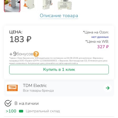
Описание товара
ЦЕНА:
*Цена на Ozon:
183 ₽
нет данных
*Цена на WB:
327 ₽
+ 9
бонусов
*Цена с Озон банком или WB кошельком по состоянию на 04.08.2026 для региона г. Воронеж у
продавца ООО «Прайм» (ОГРН 1233600006903, г. Воронеж, Волгоградская 32). В течение дня цена
может изменяться. Актуальную цену уточняйте на сайте маркетплейса.
Купить в 1 клик
TDM Electric
Все товары бренда
В наличии
>100
Центральный склад