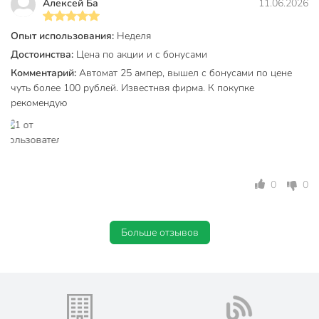
Алексей Ба
11.06.2026
Бренд
TDM Electric
Опыт использования:
Неделя
Страна производства
Китай
Достоинства:
Цена по акции и с бонусами
Комментарий:
Автомат 25 ампер, вышел с бонусами по цене
Тип
автомат
чуть более 100 рублей. Известнвя фирма. К покупке
Тип расцепления
С
рекомендую
Артикул производителя
SQ0218-0005
Модель
ВА47-63
Вес в упаковке
75 г
0
0
Габариты упаковки
8 x 2 x 7 см
Больше отзывов