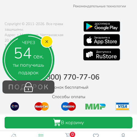
Рекомендательные технологии
Copyright © 2011-2026. Все права
защищены.
Адрес: г. Москва, ул. Чертановская
20 (метро Южная)
ЧЕРЕЗ
53
Телефон:
8 (800) 770-77-06
Почта:
sales@poryadok.ru
сек.
ты получишь
подарок
8 (800) 770-77-06
ПОДАРОК
Звонок бесплатный
Способы оплаты
В корзину
0