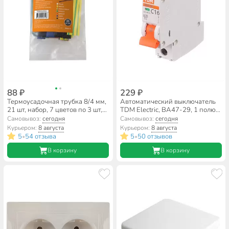
88 ₽
229 ₽
Термоусадочная трубка 8/4 мм,
Автоматический выключатель
21 шт, набор, 7 цветов по 3 шт,
TDM Electric, ВА47-29, 1 полюс,
100 мм, TDM Electric, SQ0518-
16 А, 4.5 кА, С, 230/400 В,
Самовывоз:
сегодня
Самовывоз:
сегодня
0504
SQ0206-0074
Курьером:
8 августа
Курьером:
8 августа
5
54 отзыва
5
50 отзывов
•
•
В корзину
В корзину