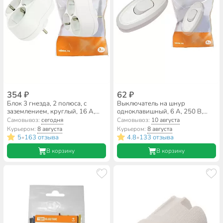
354 ₽
62 ₽
Блок 3 гнезда, 2 полюса, с
Выключатель на шнур
заземлением, круглый, 16 А,
одноклавишный, 6 А, 250 В,
TDM Electric, SQ1806-0028
белый, TDM Electric, SQ1806-
Самовывоз:
сегодня
Самовывоз:
10 августа
0021
Курьером:
8 августа
Курьером:
8 августа
5
163 отзыва
4.8
133 отзыва
•
•
В корзину
В корзину