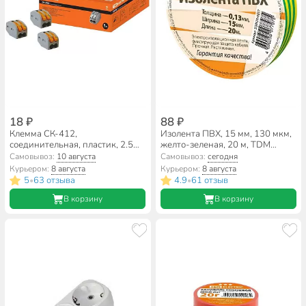
18 ₽
88 ₽
Клемма СК-412,
Изолента ПВХ, 15 мм, 130 мкм,
соединительная, пластик, 2.5
желто-зеленая, 20 м, TDM
мм², TDM Electric, SQ0527-0001
Electric, SQ0526-0017
Самовывоз:
10 августа
Самовывоз:
сегодня
Курьером:
8 августа
Курьером:
8 августа
5
63 отзыва
4.9
61 отзыв
•
•
В корзину
В корзину