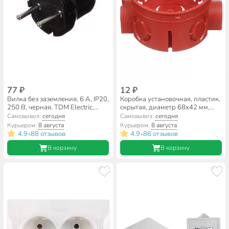
77 ₽
12 ₽
Вилка без заземления, 6 А, IP20,
Коробка установочная, пластик,
250 В, черная, TDM Electric,
скрытая, диаметр 68х42 мм,
SQ1806-0002
TDM Electric, в бетон, с
Самовывоз:
сегодня
Самовывоз:
сегодня
саморезами, стыковочные узлы,
Курьером:
8 августа
Курьером:
8 августа
красная, IP20, SQ1402-1116
4.9
88 отзывов
4.9
86 отзывов
•
•
В корзину
В корзину