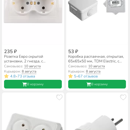
235 ₽
53 ₽
Розетка Евро скрытой
Коробка распаячная, открытая,
установки, 2 гнезда, с
65х65х50 мм, TDM Electric, с
заземлением, 16 А, керамика,
крышкой, 4 входа, IP54,
Самовывоз:
10 августа
Самовывоз:
10 августа
белая, TDM Electric, Таймыр,
SQ1401-0511
Курьером:
8 августа
Курьером:
8 августа
SQ1814-0014
4.8
73 отзыва
5
67 отзывов
•
•
В корзину
В корзину