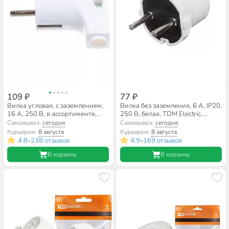
109 ₽
77 ₽
Вилка угловая, с заземлением,
Вилка без заземления, 6 А, IP20,
16 А, 250 В, в ассортименте,
250 В, белая, TDM Electric,
TDM Electric, SQ1806-0007
SQ1806-0001
Самовывоз:
сегодня
Самовывоз:
сегодня
Курьером:
8 августа
Курьером:
8 августа
4.8
238 отзывов
4.9
169 отзывов
•
•
В корзину
В корзину