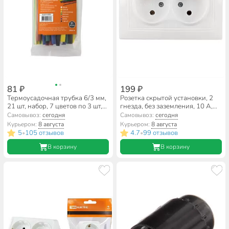
81 ₽
199 ₽
Термоусадочная трубка 6/3 мм,
Розетка скрытой установки, 2
21 шт, набор, 7 цветов по 3 шт,
гнезда, без заземления, 10 А,
100 мм, TDM Electric, SQ0518-
керамика, белая, TDM Electric,
Самовывоз:
сегодня
Самовывоз:
сегодня
0503
Таймыр, SQ1814-0013
Курьером:
8 августа
Курьером:
8 августа
5
105 отзывов
4.7
99 отзывов
•
•
В корзину
В корзину