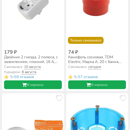
Только самовывоз
179 ₽
74 ₽
Двойник 2 гнезда, 2 полюса, с
Канифоль сосновая, TDM
заземлением, плоский, 16 А,
Electric, Марка А, 20 г, банка,
TDM Electric, SQ1806-0026
серия Алмаз, SQ1025-0381
Самовывоз:
10 августа
Самовывоз:
сегодня
Курьером:
8 августа
5
59 отзывов
5
57 отзывов
•
•
В корзину
В корзину