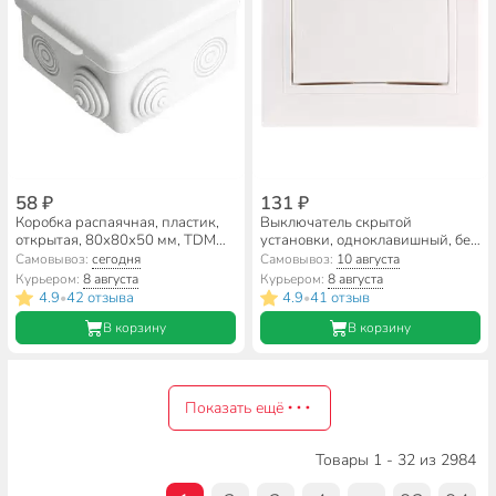
58 ₽
131 ₽
Коробка распаячная, пластик,
Выключатель скрытой
открытая, 80х80х50 мм, TDM
установки, одноклавишный, без
Electric, с крышкой, 7 входов,
заземления, 10 А, керамика,
Самовывоз:
сегодня
Самовывоз:
10 августа
IP54, SQ1401-0112
белый, TDM Electric, Таймыр,
Курьером:
8 августа
Курьером:
8 августа
SQ1814-0001
4.9
42 отзыва
4.9
41 отзыв
•
•
В корзину
В корзину
Показать ещё
Товары 1 - 32 из 2984