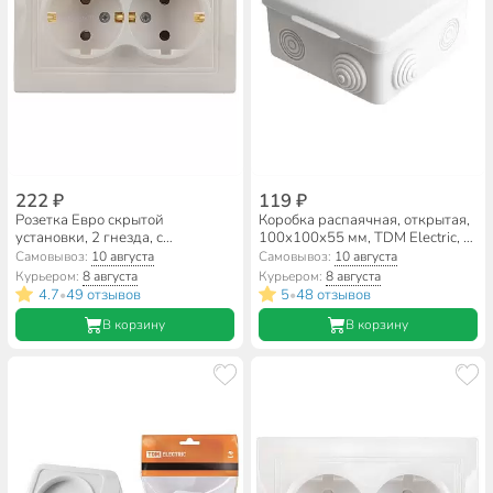
222 ₽
119 ₽
Розетка Евро скрытой
Коробка распаячная, открытая,
установки, 2 гнезда, с
100х100х55 мм, TDM Electric, с
заземлением, 16 А, керамика,
крышкой, 8 входов, IP54,
Самовывоз:
10 августа
Самовывоз:
10 августа
слоновая кость, TDM Electric,
SQ1401-0513
Курьером:
8 августа
Курьером:
8 августа
Таймыр, SQ1814-0114
4.7
49 отзывов
5
48 отзывов
•
•
В корзину
В корзину