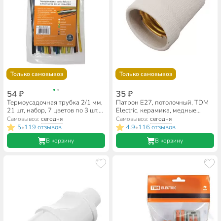
Только самовывоз
Только самовывоз
54 ₽
35 ₽
Термоусадочная трубка 2/1 мм,
Патрон E27, потолочный, TDM
21 шт, набор, 7 цветов по 3 шт,
Electric, керамика, медные
100 мм, TDM Electric, SQ0518-
контакты и гильза, SQ0319-
Самовывоз:
сегодня
Самовывоз:
сегодня
0501
0002
5
119 отзывов
4.9
116 отзывов
•
•
В корзину
В корзину