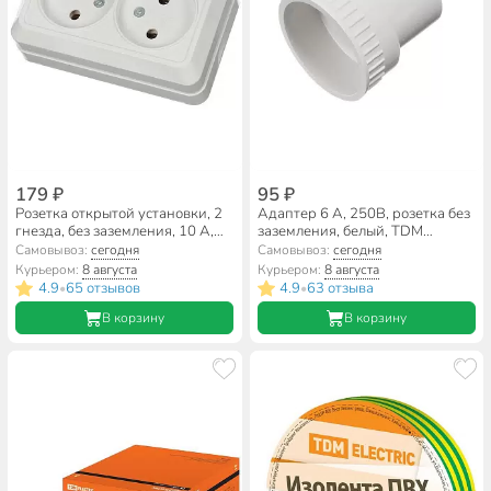
179 ₽
95 ₽
Розетка открытой установки, 2
Адаптер 6 А, 250В, розетка без
гнезда, без заземления, 10 А,
заземления, белый, TDM
IP20, белая, TDM Electric,
Electric, SQ1806-0023
Самовывоз:
сегодня
Самовывоз:
сегодня
Ладога, SQ1801-0017
Курьером:
8 августа
Курьером:
8 августа
4.9
65 отзывов
4.9
63 отзыва
•
•
В корзину
В корзину