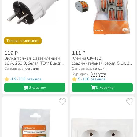
Только самовывоз
119 ₽
111 ₽
Вилка прямая, с заземлением,
Клемма СК-412,
16 А, 250 В, белая, TDM Electric,
соединительная, серая, 5 шт, 2.5
SQ1806-0003
мм², TDM Electric, SQ0527-0011
Самовывоз:
сегодня
Самовывоз:
сегодня
Курьером:
8 августа
4.9
108 отзывов
5
108 отзывов
•
•
В корзину
В корзину