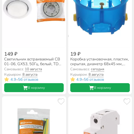
149 ₽
19 ₽
Светильник встраиваемый СВ
Коробка установочная, пластик,
01-06, GX53, 50Гц, белый, TDM
скрытая, диаметр 68х45 мм,
Electric, SQ0359-0057
TDM Electric, для гипсокартона,
Самовывоз:
10 августа
Самовывоз:
сегодня
пластиковые лапки, синяя, IP20,
Курьером:
8 августа
Курьером:
8 августа
SQ1403-0001
4.9
56 отзывов
4.9
56 отзывов
•
•
В корзину
В корзину