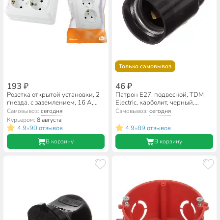
Только самовывоз
193 ₽
46 ₽
Розетка открытой установки, 2
Патрон E27, подвесной, TDM
гнезда, с заземлением, 16 А,
Electric, карболит, черный,
IP20, белая, 2П+3, TDM Electric,
SQ0335-0001
Самовывоз:
сегодня
Самовывоз:
сегодня
Ладога, SQ1801-0019
Курьером:
8 августа
4.9
90 отзывов
4.9
89 отзывов
•
•
В корзину
В корзину