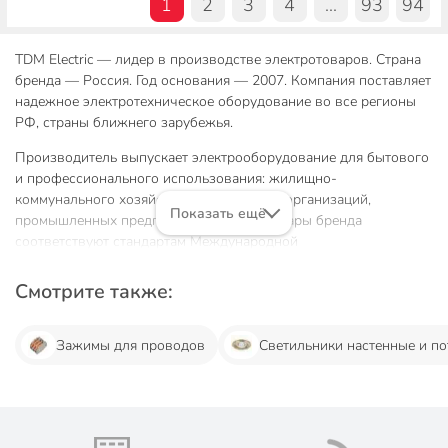
1
2
3
4
...
93
94
TDM Electric — лидер в производстве электротоваров. Страна
бренда — Россия. Год основания — 2007. Компания поставляет
надежное электротехническое оборудование во все регионы
РФ, страны ближнего зарубежья.
Производитель выпускает электрооборудование для бытового
и профессионального использования: жилищно-
коммунального хозяйства, строительных организаций,
Показать ещё
промышленных предприятий. Электротовары бренда
соответствуют стандартам Международной
электротехнической комиссии (МЭК), российским
государственным стандартам качества, ТУ.
Смотрите также:
Особенности производства,
Зажимы для проводов
Светильники настенные и п
ассортимент
У нас покупают следующие товары TDM Electric:
электроустановочные изделия: провода, щиты, DIN-