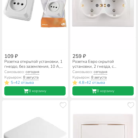
109 ₽
259 ₽
Розетка открытой установки, 1
Розетка Евро скрытой
гнездо, без заземления, 10 А,
установки, 2 гнезда, с
IP20, белая, TDM Electric,
заземлением, 16 А, с
Самовывоз:
сегодня
Самовывоз:
сегодня
Ладога, SQ1801-0013
защитными шторками,
Курьером:
8 августа
Курьером:
8 августа
керамика, белая, TDM Electric,
5
42 отзыва
4.8
42 отзыва
•
•
Таймыр, SQ1814-0018
В корзину
В корзину