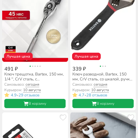
Лучшая цена
Лучшая цена
491 ₽
339 ₽
Ключ трещотка, Bartex, 150 мм,
Ключ разводной, Bartex, 150
1/4 '', CrV сталь, с
мм, CrV сталь, со шкалой, ручка
переключателем
ПВХ
Самовывоз:
сегодня
Самовывоз:
сегодня
Курьером:
10 августа
Курьером:
10 августа
4.9
29 отзывов
4.7
28 отзывов
•
•
В корзину
В корзину