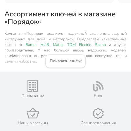
Ассортимент ключей в магазине
«Порядок»
Компания «Порядок» реализует надежный столярно-слесарный
инструмент для дома и мастерской. Предлагаем качественные
ключи от
Bartex
,
НИЗ
,
Matrix
,
TDM Electric
,
Sparta
и других
производителей. У нас большой выбор недорогих моделей,
комбинированных, рожковых, разводных, как поштучно, так и
Показать ещё
целыми наборами.
Работаем с физическими и юридическими лицами, отправляем товар
в г. Москва и другие города России.
Разновидности ключей
О компании
Блог
Рожковый
. Разновидность инструментов гаечного типа с
двусторонним профилем U-образной формы. У рабочих
частей разные размеры.
Наши магазины
Спецпредложения
Накидной (кольцевой). Рабочий профиль имеет форму кольца
с гранями на внутренней стороне, охватывает гайку или болт