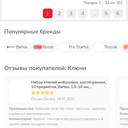
Товары 1 - 32 из 161
1
2
3
4
...
5
6
Популярные бренды
Bartex
Волат
Pro Startul
Thorvik
Отзывы покупателей: Ключи
Набор ключей имбусовых, шестигранник,
10 предметов, Bartex, 1.5-10 мм,
углеродистая сталь, HEX, на кольце
Оксана Оксана, 18.07.2026
Преимущества:
Хорошее качество стали, прочные, крепкие,
Преи
надёжные шестигранники
Комм
Комментарий:
Удобно, что ключи все разного размера и в
ассо
одной связке на одном кольце.
поку