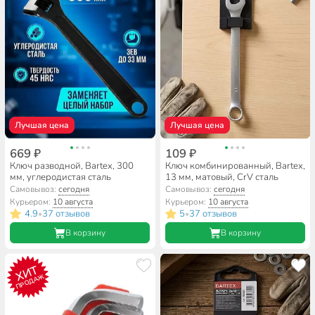
Лучшая цена
Лучшая цена
669 ₽
109 ₽
Ключ разводной, Bartex, 300
Ключ комбинированный, Bartex,
мм, углеродистая сталь
13 мм, матовый, CrV сталь
Самовывоз:
сегодня
Самовывоз:
сегодня
Курьером:
10 августа
Курьером:
10 августа
4.9
37 отзывов
5
37 отзывов
•
•
В корзину
В корзину
ХИТ
ПРОДАЖ