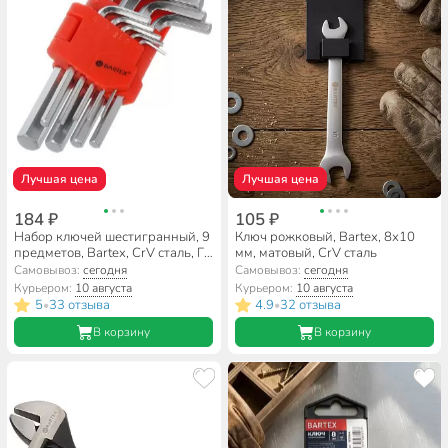
Лучшая цена
Лучшая цена
184 ₽
105 ₽
Набор ключей шестигранный, 9
Ключ рожковый, Bartex, 8х10
предметов, Bartex, CrV сталь, Г-
мм, матовый, CrV сталь
образный, HEX, AI-2904002
Самовывоз:
сегодня
Самовывоз:
сегодня
Курьером:
10 августа
Курьером:
10 августа
5
33 отзыва
4.9
32 отзыва
•
•
В корзину
В корзину