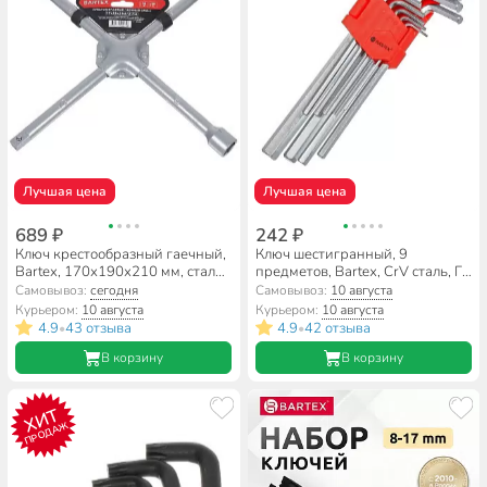
Лучшая цена
Лучшая цена
689 ₽
242 ₽
Ключ крестообразный гаечный,
Ключ шестигранный, 9
Bartex, 170х190х210 мм, сталь,
предметов, Bartex, CrV сталь, Г-
усиленный
образный, HEX, блистер, AI-
Самовывоз:
сегодня
Самовывоз:
10 августа
2904001
Курьером:
10 августа
Курьером:
10 августа
4.9
43 отзыва
4.9
42 отзыва
•
•
В корзину
В корзину
ХИТ
ПРОДАЖ