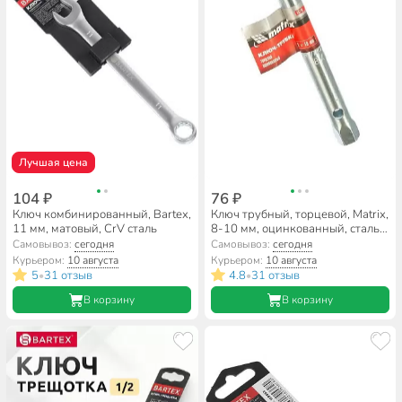
Лучшая цена
104 ₽
76 ₽
Ключ комбинированный, Bartex,
Ключ трубный, торцевой, Matrix,
11 мм, матовый, CrV сталь
8-10 мм, оцинкованный, сталь,
13710
Самовывоз:
сегодня
Самовывоз:
сегодня
Курьером:
10 августа
Курьером:
10 августа
5
31 отзыв
4.8
31 отзыв
•
•
В корзину
В корзину