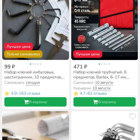
Лучшая цена
Только самовывоз
Лучшая цена
99 ₽
471 ₽
Набор ключей имбусовых,
Набор ключей трубчатый, 6
шестигранник, 10 предметов,
предметов, Bartex, 6-17 мм,
Bartex, 1.5-10 мм, углеродистая
оцинкованный, CrV сталь, + 2
Самовывоз:
сегодня
Самовывоз:
10 августа
сталь, HEX, на кольце
съемных рычага, сумка
Курьером:
10 августа
4.9
163 отзыва
4.7
82 отзыва
•
•
В корзину
В корзину