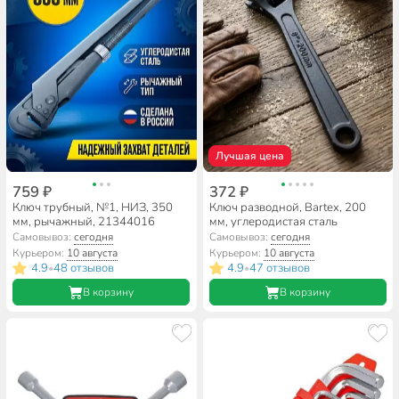
Лучшая цена
759 ₽
372 ₽
Ключ трубный, №1, НИЗ, 350
Ключ разводной, Bartex, 200
мм, рычажный, 21344016
мм, углеродистая сталь
Самовывоз:
сегодня
Самовывоз:
сегодня
Курьером:
10 августа
Курьером:
10 августа
4.9
48 отзывов
4.9
47 отзывов
•
•
В корзину
В корзину