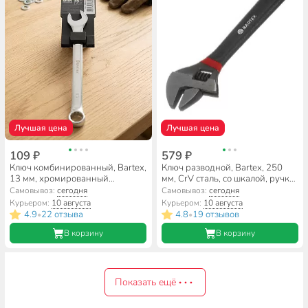
Лучшая цена
Лучшая цена
109 ₽
579 ₽
Ключ комбинированный, Bartex,
Ключ разводной, Bartex, 250
13 мм, хромированный
мм, CrV сталь, со шкалой, ручка
зеркальный, CrV сталь
ПВХ
Самовывоз:
сегодня
Самовывоз:
сегодня
Курьером:
10 августа
Курьером:
10 августа
4.9
22 отзыва
4.8
19 отзывов
•
•
В корзину
В корзину
Показать ещё