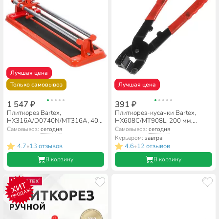
Лучшая цена
Только самовывоз
Лучшая цена
1 547 ₽
391 ₽
Плиткорез Bartex,
Плиткорез-кусачки Bartex,
HX316A/D0740N/МТ316А, 400
HX608C/МТ908L, 200 мм,
мм, 10 мм
алюминиевый упор
Самовывоз:
сегодня
Самовывоз:
сегодня
Курьером:
завтра
4.7
13 отзывов
4.6
12 отзывов
•
•
В корзину
В корзину
ХИТ
ПРОДАЖ