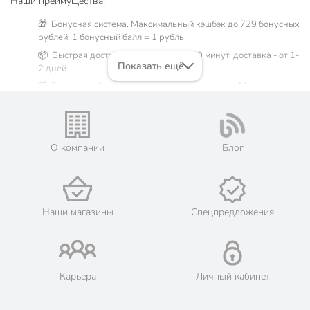
Наши преимущества:
🎁 Бонусная система. Максимальный кэшбэк до 729 бонусных
рублей, 1 бонусный балл = 1 рубль.
📦 Быстрая доставка. Самовывоз от 60 минут, доставка - от 1-
Показать ещё
2 дней.
🛒 Бесплатный самовывоз из магазинов города Москва.
Жители Московской области могут сделать заказ и оплатить
его онлайн на официальном сайте сети магазинов Порядок.
💳 Оплата: онлайн на сайте интернет-гипермаркета или
наличными при получении.
О компании
Блог
🛍 Скидки, акции, распродажи каждый день!
📜 Только оригинальная продукция. Интернет-гипермаркет
Порядок - официальный представитель ведущих мировых
марок.
Наши магазины
Спецпредложения
Карьера
Личный кабинет