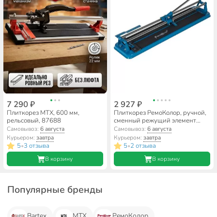
7 290 ₽
2 927 ₽
Плиткорез МТХ, 600 мм,
Плиткорез РемоКолор, ручной,
рельсовый, 87688
сменный режущий элемент
22х6х2 мм, 46-0-260
Самовывоз:
6 августа
Самовывоз:
6 августа
Курьером:
завтра
Курьером:
завтра
5
3 отзыва
5
2 отзыва
•
•
В корзину
В корзину
Популярные бренды
Bartex
МТХ
РемоКолор