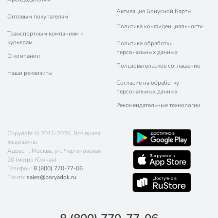
Активация Бонусной Карты
Оптовым покупателям
Политика конфиденциальности
Транспортным компаниям и
курьерам
Политика обработки
персональных данных
О компании
Пользовательское соглашение
Наши реквизиты
Согласие на обработку
персональных данных
Рекомендательные технологии
Copyright © 2011-2026. Все права
защищены.
Адрес: г. Москва, ул. Чертановская
20 (метро Южная)
Телефон:
8 (800) 770-77-06
Почта:
sales@poryadok.ru