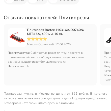
Отзывы покупателей: Плиткорезы
Плиткорез Bartex, HX316A/D0740N/
МТ316А, 400 мм, 10 мм
Максим Орловский, 12.06.2025
Преимущества:
С лёгкостью режет плитку, простота в
Преи
применении, лёгкость в обслуживании, имеет хорошие
Силь
размеры, выдерживает большие нагрузки
разм
Недостатки:
Нет
Недо
каже
Комм
полу
Плиткорезы купить в Москве по ценам от 391 рубля. В каталоге
интернет-магазина товаров для дома и дачи Порядок представлено
6 товаров в категории «плиткорезы» в наличии