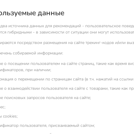
пользуемые данные
 два источника данных для рекомендаций - пользовательское повед
тся гибридными - в зависимости от ситуации они могут использоват
ираются посредством размещения на сайте трекинг-кодов и/или выз
ечень собираемой информации:
е о посещении пользователем на сайте страниц, такие как время виз
ификаторов, при наличии;
мация о перемещении по страницам сайта (в т.ч. нажатий на ссылки 
е о взаимодействии пользователя на сайте с товарами, такие как п
е поисковых запросов пользователя на сайте;
ес;
 cookies;
ификатор пользователя, присваиваемый сайтом;