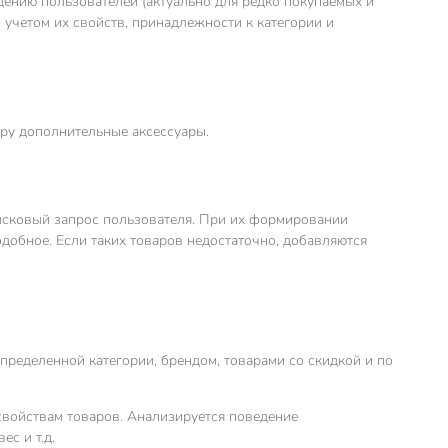
дению пользователей (актуально для редко покупаемых и
 учетом их свойств, принадлежности к категории и
ру дополнительные аксессуары.
оисковый запрос пользователя. При их формировании
одобное. Если таких товаров недостаточно, добавляются
пределенной категории, брендом, товарами со скидкой и по
свойствам товаров. Анализируется поведение
ес и т.д.