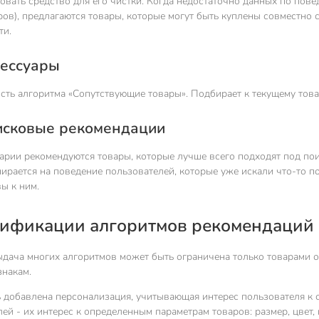
вать средство для его чистки. Когда недостаточно данных по пове
ов), предлагаются товары, которые могут быть куплены совместно с
ти.
сессуары
сть алгоритма «Сопутствующие товары». Подбирает к текущему това
оисковые рекомендации
нарии рекомендуются товары, которые лучше всего подходят под п
ирается на поведение пользователей, которые уже искали что-то п
ы к ним.
дификации алгоритмов рекомендаций
дача многих алгоритмов может быть ограничена только товарами о
знакам.
 добавлена персонализация, учитывающая интерес пользователя к 
ей - их интерес к определенным параметрам товаров: размер, цвет, в