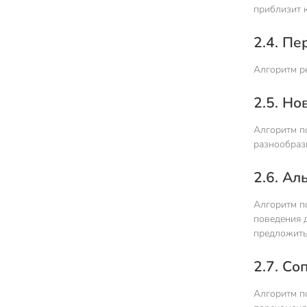
приблизит к
2.4. П
Алгоритм ре
2.5. Но
Алгоритм по
разнообрази
2.6. А
Алгоритм по
поведения д
предложить
2.7. С
Алгоритм п