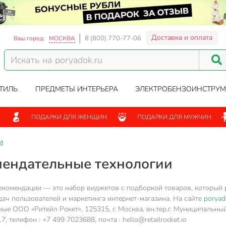
Доставка и оплата
8 (800) 770-77-06
Ваш город:
МОСКВА
ТИЛЬ
ПРЕДМЕТЫ ИНТЕРЬЕРА
ЭЛЕКТРОБЕНЗОИНСТРУМ
ПОДАРКИ ДЛЯ ЖЕНЩИН
ПОДАРКИ ДЛЯ МУЖЧИН
и
ендательные технологии
комендации — это набор виджетов с подборкой товаров, который ра
ач пользователей и маркетинга интернет-магазина. На сайте
poryad
ые ООО «Ритейл Рокет», 125315, г. Москва, вн.тер.г. Муниципальный 
 телефон : +7 499 7023688, почта : hello@retailrocket.io