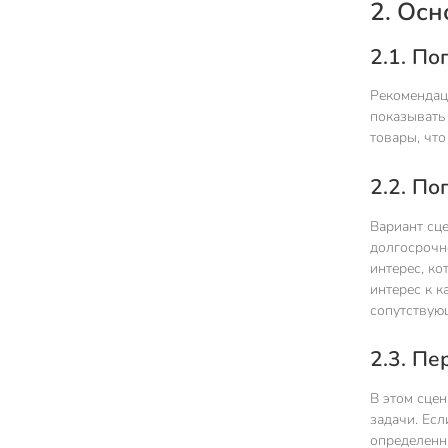
2. Ос
2.1. П
Рекомендац
показывать
товары, что
2.2. П
Вариант сце
долгосрочн
интерес, к
интерес к к
сопутствующ
2.3. П
В этом сцен
задачи. Есл
определенн