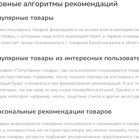
новные алгоритмы рекомендаций
опулярные товары
ии популярных товаров формируются на основе всех взаимодействи
 товары, с которыми чаще всего взаимодействуют, в первую очеред
 помогает лучше познакомиться с товарной базой магазина и облег
опулярные товары из интересных пользоват
нария «Популярные товары», где пользователю показываются товары
ой перспективе. Например, после покупки памперсов или корма к 
оторый будет учитываться при формировании рекомендаций. А вот п
атегории, так как вряд ли ему скоро понадобится второй. Однако к
их категорий: например, чехлы, защитные стекла и другие аксессуа
ерсональные рекомендации товаров
арии анализируется поведение пользователя и показываются товары
и у человека пока нет истории просмотра, ему можно показать попу
ым товарам, алгоритм подбирает альтернативные предложения и та