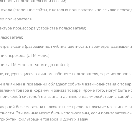
льность пользовательской сессии;
 входа (сторонние сайты, с которых пользователь по ссылке переходи
ер пользователя;
ектура процессора устройства пользователя;
льзователя;
етры экрана (разрешение, глубина цветности, параметры размещения
ник перехода (UTM метка);
ние UTM меток от source до content;
е, содержащиеся в личном кабинете пользователя, зарегистрирован
 влиянием в поведении обладают события взаимодействия с товара
авления товара в корзину и заказа товара. Кроме того, могут быть
 поисковой системой магазина и данные о взаимодействии с самой 
оварной базе магазина включают все предоставляемые магазином ат
упности. Эти данные могут быть использованы, если пользовательс
рибутам, фильтрации товаров и других задач.