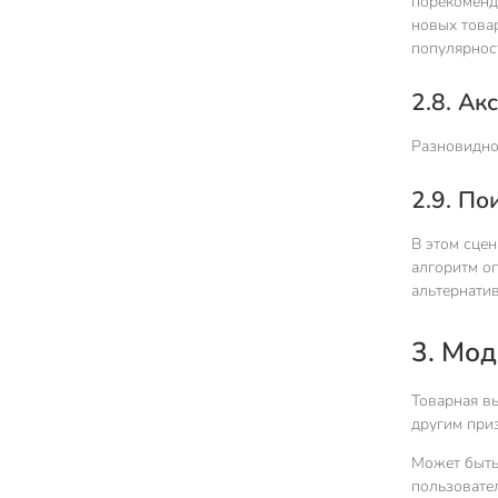
порекомендо
новых товар
популярнос
2.8. Ак
Разновидно
2.9. П
В этом сце
алгоритм оп
альтернатив
3. Мо
Товарная вы
другим при
Может быть
пользовател