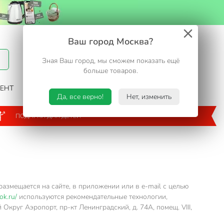
Вход / Регистрация
Ваш город Москва?
Зная Ваш город, мы сможем показать ещё
Избранное
Корзина
больше товаров.
ЕНТ
САД И ОГОРОД
ТУРИЗМ. ОТДЫХ НА ДАЧЕ
Да, все верно!
Нет, изменить
ПОДАРКИ ДЛЯ ДЕТЕЙ
змещается на сайте, в приложении или в e-mail с целью
ok.ru/
используются рекомендательные технологии,
Округ Аэропорт, пр-кт Ленинградский, д. 74А, помещ. VIII,