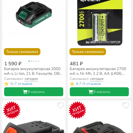
Только самовывоз
Только самовывоз
1 590 ₽
481 ₽
Батарея аккумуляторная 2000
Батарея аккумуляторная 2700
мА·ч, Li-Ion, 21 В, Favourite, OBS
мА·ч, Ni-Mh, 1.2 В, АА (LR06,
21/2, 150000212
LR6), 2 шт, в блистере, ФАZА,
Самовывоз:
сегодня
Самовывоз:
сегодня
5003002
5
7 отзывов
4.7
5 отзывов
•
•
В корзину
В корзину
ХИТ
ХИТ
ПРОДАЖ
ПРОДАЖ