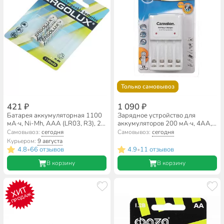
Только самовывоз
421 ₽
1 090 ₽
Батарея аккумуляторная 1100
Зарядное устройство для
мА·ч, Ni-Mh, ААА (LR03, R3), 2
аккумуляторов 200 мА·ч, 4АА,
шт, в блистере, Ergolux, 12446
ААА, индикатор, Camelion, BC-
Самовывоз:
сегодня
Самовывоз:
сегодня
1010B, 10357
Курьером:
9 августа
4.8
66 отзывов
4.9
11 отзывов
•
•
В корзину
В корзину
ХИТ
ПРОДАЖ