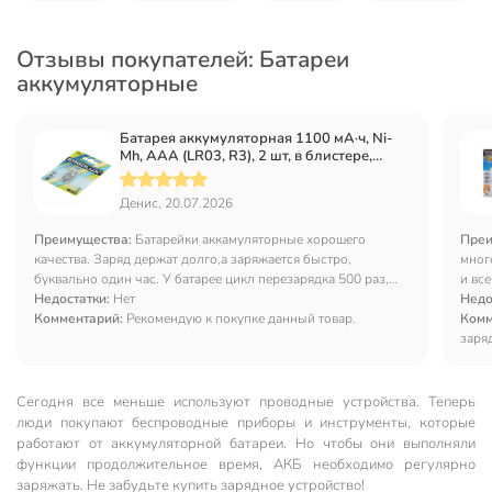
Отзывы покупателей: Батареи
аккумуляторные
Батарея аккумуляторная 1100 мА·ч, Ni-
Mh, ААА (LR03, R3), 2 шт, в блистере,
Ergolux, 12446
Денис, 20.07.2026
Преимущества:
Батарейки аккамуляторные хорошего
Преи
качества. Заряд держат долго,а заряжается быстро,
мног
буквально один час. У батарее цикл перезарядка 500 раз,
и вс
хорошая экономия.
Недостатки:
Нет
проб
Недо
Комментарий:
Рекомендую к покупке данный товар.
наде
Комм
заряд
Сегодня все меньше используют проводные устройства. Теперь
люди покупают беспроводные приборы и инструменты, которые
работают от аккумуляторной батареи. Но чтобы они выполняли
функции продолжительное время, АКБ необходимо регулярно
заряжать. Не забудьте купить зарядное устройство!