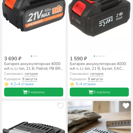
3 690 ₽
1 590 ₽
Батарея аккумуляторная 4000
Батарея аккумуляторная 4000
мА·ч, Li-Ion, 21 В, Patriot, PB BR,
мА·ч, Li-Ion, 21 В, Булат, ЕАС
180301121
21/4
Самовывоз:
сегодня
Самовывоз:
сегодня
Курьером:
9 августа
Курьером:
9 августа
4.2
4 отзыва
5
4 отзыва
•
•
В корзину
В корзину