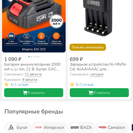
Только самовывоз
1 090 ₽
699 ₽
Батарея аккумуляторная 2000
Зарядное устройство Ni-Mh/Ni-
мА·ч, Li-Ion, 21 В, Булат, ЕАС
Cd, 4хАА/ААА/, для
21/2, 250000212
аккумуляторов, ФАZА, CNA-
Самовывоз:
11 августа
Самовывоз:
сегодня
4IS-05
Курьером:
9 августа
4
1 отзыв
5
1 отзыв
•
•
В корзину
В корзину
Популярные бренды
Булат
Интерскол
ФАZА
Camelion