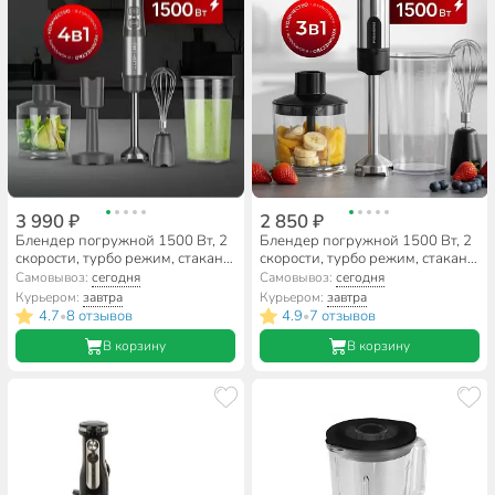
3 990 ₽
2 850 ₽
Блендер погружной 1500 Вт, 2
Блендер погружной 1500 Вт, 2
скорости, турбо режим, стакан,
скорости, турбо режим, стакан,
измельчитель, венчик, чаша,
измельчитель, венчик, чаша,
Самовывоз:
сегодня
Самовывоз:
сегодня
Редмонд, BH400, серый
Редмонд, RHB-2902, черный
Курьером:
завтра
Курьером:
завтра
4.7
8 отзывов
4.9
7 отзывов
•
•
В корзину
В корзину