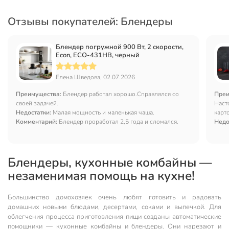
Отзывы покупателей: Блендеры
Блендер погружной 900 Вт, 2 скорости,
Econ, ECO-431HB, черный
Елена Шведова, 02.07.2026
Преимущества:
Блендер работал хорошо.Справлялся со
Преи
своей задачей.
Наст
Недостатки:
Малая мощность и маленькая чаша.
карт
Комментарий:
Блендер проработал 2,5 года и сломался.
каче
Недо
Блендеры, кухонные комбайны —
незаменимая помощь на кухне!
Большинство домохозяек очень любят готовить и радовать
домашних новыми блюдами, десертами, соками и выпечкой. Для
облегчения процесса приготовления пищи созданы автоматические
помощники — кухонные комбайны и блендеры. Они нарезают и