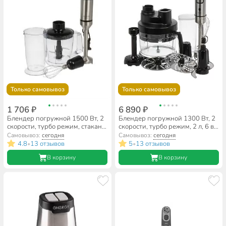
Только самовывоз
Только самовывоз
1 706 ₽
6 890 ₽
Блендер погружной 1500 Вт, 2
Блендер погружной 1300 Вт, 2
скорости, турбо режим, стакан,
скорости, турбо режим, 2 л, 6 в
венчик, измельчитель, Delta
1, Leonord, LE-1745
Самовывоз:
сегодня
Самовывоз:
сегодня
Lux, DE-7011B, черный
4.8
13 отзывов
5
13 отзывов
•
•
В корзину
В корзину