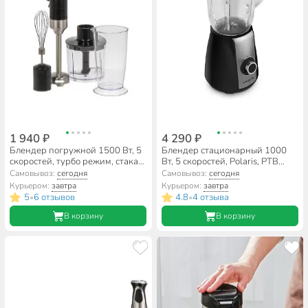
1 940 ₽
4 290 ₽
Блендер погружной 1500 Вт, 5
Блендер стационарный 1000
скоростей, турбо режим, стакан,
Вт, 5 скоростей, Polaris, PTB
венчик, измельчитель, Delta,
0511G, черный
Самовывоз:
сегодня
Самовывоз:
сегодня
DE-7004B, черный
Курьером:
завтра
Курьером:
завтра
5
6 отзывов
4.8
4 отзыва
•
•
В корзину
В корзину