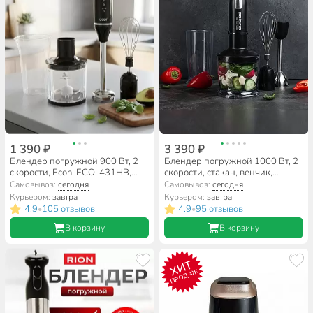
1 390 ₽
3 390 ₽
Блендер погружной 900 Вт, 2
Блендер погружной 1000 Вт, 2
скорости, Econ, ECO-431HB,
скорости, стакан, венчик,
черный
измельчитель, Polaris, PHB
Самовывоз:
сегодня
Самовывоз:
сегодня
1065, черный
Курьером:
завтра
Курьером:
завтра
4.9
105 отзывов
4.9
95 отзывов
•
•
В корзину
В корзину
ХИТ
ПРОДАЖ