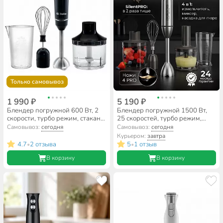
Только самовывоз
1 990 ₽
5 190 ₽
Блендер погружной 600 Вт, 2
Блендер погружной 1500 Вт,
скорости, турбо режим, стакан,
25 скоростей, турбо режим,
венчик, измельчитель, Delta,
Polaris, PHB 1583L Silent,
Самовывоз:
сегодня
Самовывоз:
сегодня
DL-7049B, черный
металлик
Курьером:
завтра
4.7
2 отзыва
5
1 отзыв
•
•
В корзину
В корзину