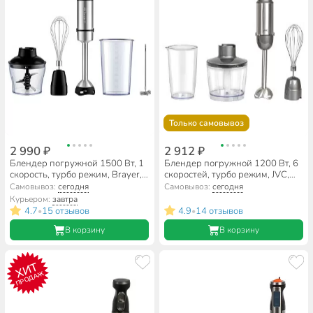
Только самовывоз
2 990 ₽
2 912 ₽
Блендер погружной 1500 Вт, 1
Блендер погружной 1200 Вт, 6
скорость, турбо режим, Brayer,
скоростей, турбо режим, JVC,
BR1257
JK-HB5021
Самовывоз:
сегодня
Самовывоз:
сегодня
Курьером:
завтра
4.7
15 отзывов
4.9
14 отзывов
•
•
В корзину
В корзину
ХИТ
ПРОДАЖ