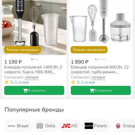
Только самовывоз
Только самовывоз
1 190 ₽
1 890 ₽
Блендер погружной 1400 Вт, 2
Блендер погружной 600 Вт, 12
скорости, Supra, HBS-845,
скоростей, турбо режим,
черный
стакан,венчик,измельчитель,
Самовывоз:
сегодня
Самовывоз:
сегодня
Delta, DL-7049B, белый
5
1 отзыв
5
1 отзыв
•
•
В корзину
В корзину
Популярные бренды
Brayer
Delta
JVC
Polaris
Energ