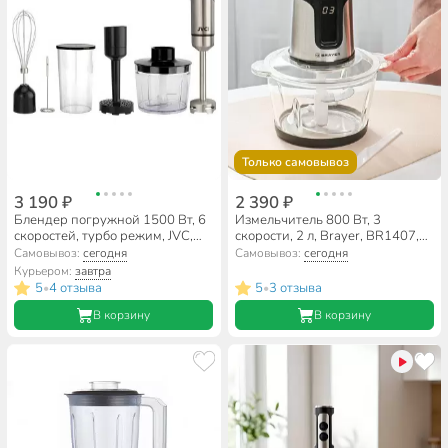
Только самовывоз
3 190 ₽
2 390 ₽
Блендер погружной 1500 Вт, 6
Измельчитель 800 Вт, 3
скоростей, турбо режим, JVC,
скорости, 2 л, Brayer, BR1407,
JK-HB5040
черный
Самовывоз:
сегодня
Самовывоз:
сегодня
Курьером:
завтра
5
4 отзыва
5
3 отзыва
•
•
В корзину
В корзину