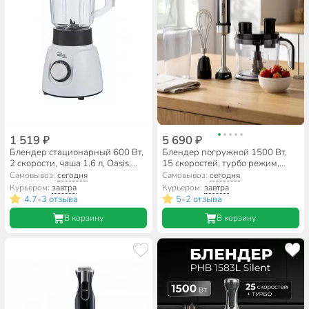
1 519 ₽
5 690 ₽
Блендер стационарный 600 Вт,
Блендер погружной 1500 Вт,
2 скорости, чаша 1.6 л, Oasis,
15 скоростей, турбо режим,
ST-60W, белый
плавная регулировка скорости,
Самовывоз:
сегодня
Самовывоз:
сегодня
Brayer, BR1263
Курьером:
завтра
Курьером:
завтра
4.7
3 отзыва
5
2 отзыва
•
•
В корзину
В корзину