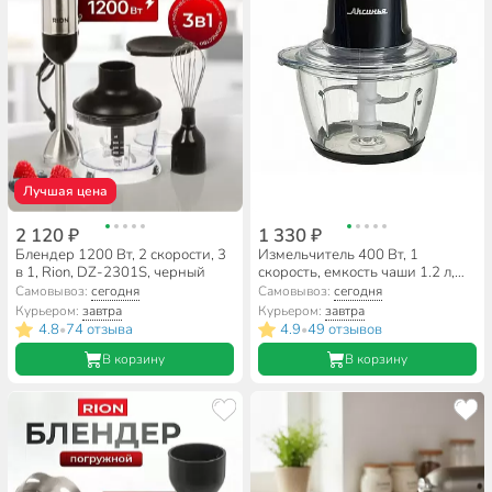
Лучшая цена
2 120 ₽
1 330 ₽
Блендер 1200 Вт, 2 скорости, 3
Измельчитель 400 Вт, 1
в 1, Rion, DZ-2301S, черный
скорость, емкость чаши 1.2 л,
Аксинья, КС-501, черный
Самовывоз:
сегодня
Самовывоз:
сегодня
Курьером:
завтра
Курьером:
завтра
4.8
74 отзыва
4.9
49 отзывов
•
•
В корзину
В корзину