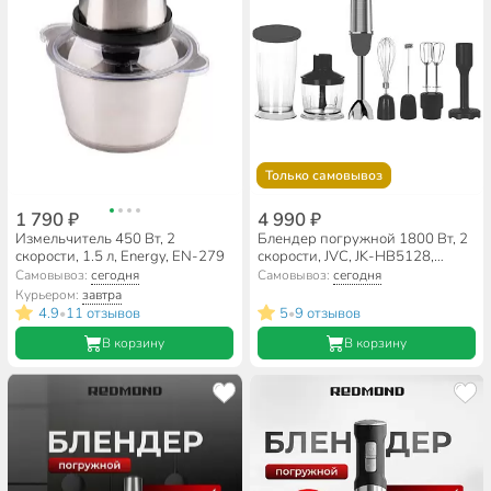
Только самовывоз
1 790 ₽
4 990 ₽
Измельчитель 450 Вт, 2
Блендер погружной 1800 Вт, 2
скорости, 1.5 л, Energy, EN-279
скорости, JVC, JK-HB5128,
серый
Самовывоз:
сегодня
Самовывоз:
сегодня
Курьером:
завтра
4.9
11 отзывов
5
9 отзывов
•
•
В корзину
В корзину