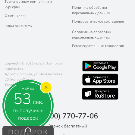
Транспортным компаниям и
подробно расскажем об условиях сотрудничества.
курьерам
Политика обработки
персональных данных
О компании
Пользовательское соглашение
Наши реквизиты
Согласие на обработку
персональных данных
Рекомендательные технологии
Copyright © 2011-2026. Все права
защищены.
Адрес: г. Москва, ул. Чертановская
20 (метро Южная)
Телефон:
8 (800) 770-77-06
ЧЕРЕЗ
Почта:
sales@poryadok.ru
52
сек.
ты получишь
8 (800) 770-77-06
подарок
Звонок бесплатный
ПОДАРОК