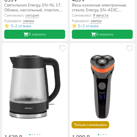
Светильник Energy, EN-NL 17,
Весы кухонные электронные,
Облако, настольный, пластик,
стекло, Energy, EN-433С,
0.65 Вт, 4.5 В, неоновый,
платформа, 10 г, до 10 кг, LCD-
Самовывоз:
сегодня
Самовывоз:
9 августа
104313
дисплей, 110074
Курьером:
завтра
Курьером:
завтра
5
2 отзыва
5
2 отзыва
•
•
В корзину
В корзину
Только самовывоз