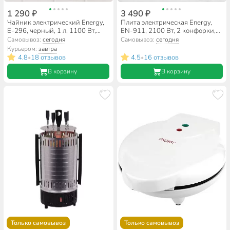
1 290 ₽
3 490 ₽
Чайник электрический Energy,
Плита электрическая Energy,
E-296, черный, 1 л, 1100 Вт,
EN-911, 2100 Вт, 2 конфорки,
скрытый нагревательный
инфракрасная,
Самовывоз:
сегодня
Самовывоз:
сегодня
элемент, стекло
стеклокерамика, механическая,
Курьером:
завтра
переключатель поворотный,
4.8
18 отзывов
4.5
16 отзывов
•
•
нержавеющая сталь,
В корзину
серебристая
В корзину
Только самовывоз
Только самовывоз