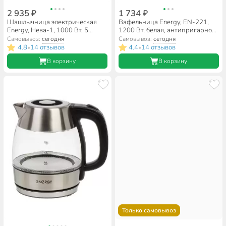
2 935 ₽
1 734 ₽
Шашлычница электрическая
Вафельница Energy, EN-221,
Energy, Нева-1, 1000 Вт, 5
1200 Вт, белая, антипригарное
шампуров, 152452
покрытие, 152307
Самовывоз:
сегодня
Самовывоз:
сегодня
4.8
14 отзывов
4.4
14 отзывов
•
•
В корзину
В корзину
Только самовывоз