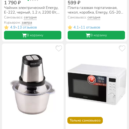
1 790 ₽
599 ₽
Чайник электрический Energy,
Плита газовая портативная,
E-222, черный, 1.2 л, 2200 Вт,
чехол, коробка, Energy, GS-200,
скрытый нагревательный
146003
Самовывоз:
сегодня
Самовывоз:
сегодня
элемент, стекло
Курьером:
завтра
4.9
13 отзывов
4.1
11 отзывов
•
•
В корзину
В корзину
Только самовывоз