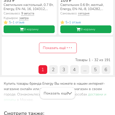
353 ₽
105 ₽
Светильник настольный, 0.7 Вт,
Светильник 0.6 Вт, желтый,
Energy, EN-NL 16, 104312,
Energy, EN-NL-8, 104282,
Ананас, 4.5 В, неоновый
Звёздочка
Самовывоз:
9 августа
Самовывоз:
сегодня
Курьером:
завтра
5
1 отзыв
5
1 отзыв
•
•
В корзину
В корзину
Показать ещё
Товары 1 - 32 из 191
1
2
3
4
...
5
6
Купить товары бренда Energy Вы можете в нашем интернет-
магазине онлайн или посетив розничный магазин в своем
Показать ещё
городе. Ознакомьтесь с информацией о способах
доставки и
оплаты
в Москве.
Смотрите также: