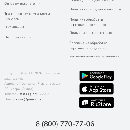
Активация Бонусной Карты
Оптовым покупателям
Политика конфиденциальности
Транспортным компаниям и
курьерам
Политика обработки
персональных данных
О компании
Пользовательское соглашение
Наши реквизиты
Согласие на обработку
персональных данных
Рекомендательные технологии
Copyright © 2011-2026. Все права
защищены.
Адрес: г. Москва, ул. Чертановская
20 (метро Южная)
Телефон:
8 (800) 770-77-06
Почта:
sales@poryadok.ru
8 (800) 770-77-06