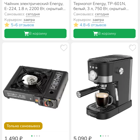
Чайник электрический Energy,
Термопот Energy, TP-601N,
E-224, 1.8 л, 2200 Вт, скрытый
белый, 3 л, 750 Вт, скрытый
нагревательный элемент,
нагревательный элемент,
Самовывоз:
сегодня
Самовывоз:
сегодня
стекло
металл
Курьером:
завтра
Курьером:
завтра
5
6 отзывов
4.8
6 отзывов
•
•
В корзину
В корзину
Только самовывоз
1 490 ₽
5 090 ₽