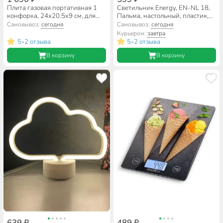
Плита газовая портативная 1
Светильник Energy, EN-NL 18,
конфорка, 24х20.5х9 см, для
Пальма, настольный, пластик,
цанговых баллонов, черно-
0.7 Вт, 4.5 В, неоновый, 104314
Самовывоз:
сегодня
Самовывоз:
сегодня
серая, Energy, GS-600, 105314
Курьером:
завтра
5
2 отзыва
5
2 отзыва
•
•
В корзину
В корзину
639 ₽
489 ₽