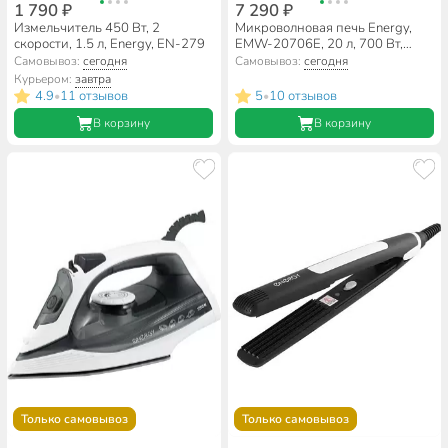
1 790 ₽
7 290 ₽
Измельчитель 450 Вт, 2
Микроволновая печь Energy,
скорости, 1.5 л, Energy, EN-279
EMW-20706E, 20 л, 700 Вт,
электронная, 5 уровней
Самовывоз:
сегодня
Самовывоз:
сегодня
мощности, белая
Курьером:
завтра
4.9
11 отзывов
5
10 отзывов
•
•
В корзину
В корзину
Только самовывоз
Только самовывоз