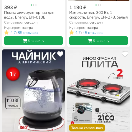
393 ₽
1 190 ₽
Помпа аккумуляторная для
Измельчитель 300 Вт, 1
воды, Energy, EN-010E
скорость, Energy, EN-278, белый
Самовывоз:
сегодня
Самовывоз:
сегодня
Курьером:
завтра
Курьером:
завтра
4.7
85 отзывов
4.7
45 отзывов
•
•
В корзину
В корзину
Только самовывоз