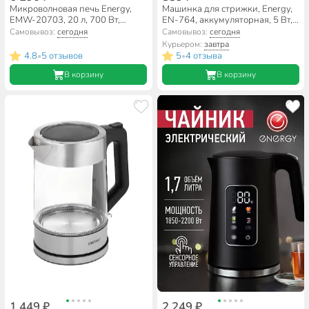
Микроволновая печь Energy,
Машинка для стрижки, Energy,
EMW-20703, 20 л, 700 Вт,
EN-764, аккумуляторная, 5 Вт,
механическая, 6 уровней
LED-дисплей
Самовывоз:
сегодня
Самовывоз:
сегодня
мощности, белая
Курьером:
завтра
4.8
5 отзывов
5
4 отзыва
•
•
В корзину
В корзину
1 449 ₽
2 249 ₽