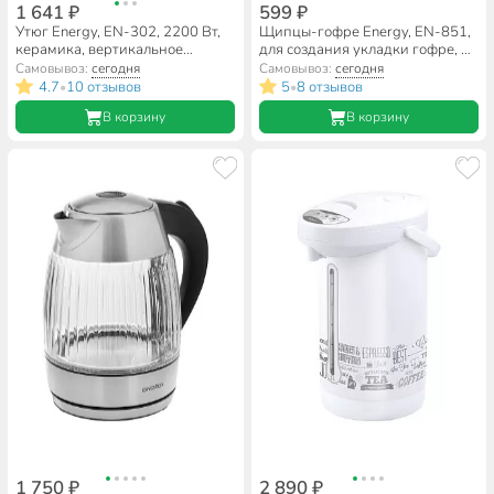
1 641 ₽
599 ₽
Утюг Energy, EN-302, 2200 Вт,
Щипцы-гофре Energy, EN-851,
керамика, вертикальное
для создания укладки гофре, 20
отпаривание, система
Вт, 220 °, 1251
Самовывоз:
сегодня
Самовывоз:
сегодня
самоочистки, пар, спрей, удар,
4.7
10 отзывов
5
8 отзывов
•
•
1.5 м
В корзину
В корзину
1 750 ₽
2 890 ₽