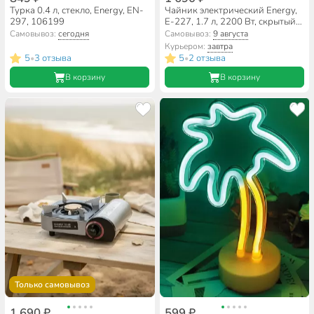
Турка 0.4 л, стекло, Energy, EN-
Чайник электрический Energy,
297, 106199
E-227, 1.7 л, 2200 Вт, скрытый
нагревательный элемент,
Самовывоз:
сегодня
Самовывоз:
9 августа
стекло
Курьером:
завтра
5
3 отзыва
5
2 отзыва
•
•
В корзину
В корзину
Только самовывоз
1 690 ₽
599 ₽