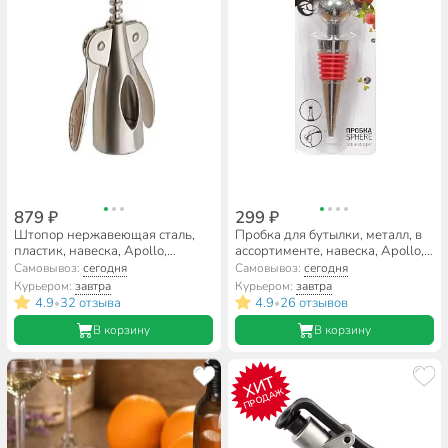
879 ₽
299 ₽
Штопор нержавеющая сталь,
Пробка для бутылки, металл, в
пластик, навеска, Apollo,
ассортименте, навеска, Apollo,
DaVinci, DVC-05
Sphere, SPR-01
Самовывоз:
сегодня
Самовывоз:
сегодня
Курьером:
завтра
Курьером:
завтра
4.9
32 отзыва
4.9
26 отзывов
•
•
В корзину
В корзину
ХИТ
ПРОДАЖ