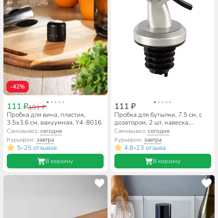
-42%
111 ₽
111 ₽
191 ₽
Пробка для вина, пластик,
Пробка для бутылки, 7.5 см, с
3.5х3.6 см, вакуумная, Y4-8016
дозатором, 2 шт, навеска,
Mallony, Oliva, 985988
Самовывоз:
сегодня
Самовывоз:
сегодня
Курьером:
завтра
Курьером:
завтра
5
25 отзывов
4.8
23 отзыва
•
•
В корзину
В корзину