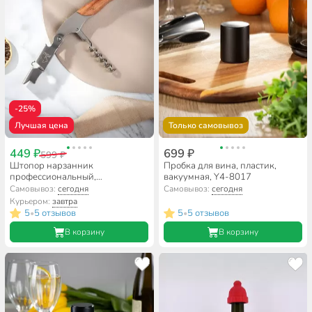
-25%
Лучшая цена
Только самовывоз
449 ₽
699 ₽
599 ₽
Штопор нарзанник
Пробка для вина, пластик,
профессиональный,
вакуумная, Y4-8017
нержавеющая сталь, дерево,
Самовывоз:
сегодня
Самовывоз:
сегодня
12.2 см, Daniks, Y4-8919
Курьером:
завтра
5
5 отзывов
5
5 отзывов
•
•
В корзину
В корзину