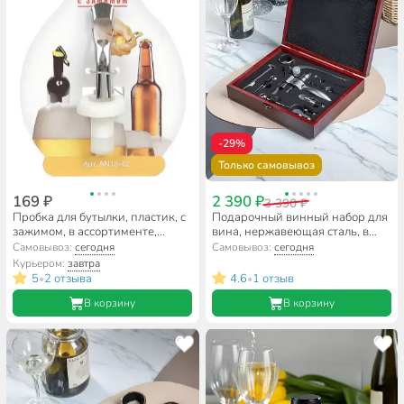
-29%
Только самовывоз
169 ₽
2 390 ₽
3 390 ₽
Пробка для бутылки, пластик, с
Подарочный винный набор для
зажимом, в ассортименте,
вина, нержавеющая сталь, в
навеска, Мультидом, AN13-42
коробке, коробка, 7 шт, Y4-8847
Самовывоз:
сегодня
Самовывоз:
сегодня
Курьером:
завтра
5
2 отзыва
4.6
1 отзыв
•
•
В корзину
В корзину