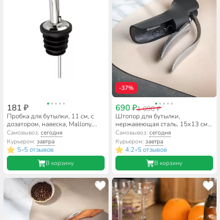
-37%
181 ₽
690 ₽
1 090 ₽
Пробка для бутылки, 11 см, с
Штопор для бутылки,
дозатором, навеска, Mallony,
нержавеющая сталь, 15x13 см,
Oliva, 985987
рычажный, профессиональный,
Самовывоз:
сегодня
Самовывоз:
сегодня
Y4-8920
Курьером:
завтра
Курьером:
завтра
5
5 отзывов
4.2
5 отзывов
•
•
В корзину
В корзину