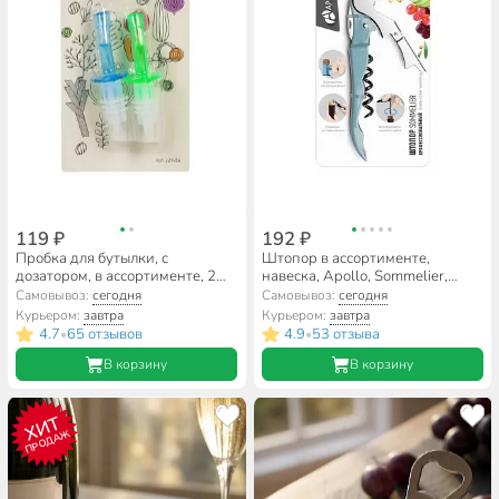
119 ₽
192 ₽
Пробка для бутылки, с
Штопор в ассортименте,
дозатором, в ассортименте, 2
навеска, Apollo, Sommelier,
шт, навеска, Y3-1057
SMR-01
Самовывоз:
сегодня
Самовывоз:
сегодня
Курьером:
завтра
Курьером:
завтра
4.7
65 отзывов
4.9
53 отзыва
•
•
В корзину
В корзину
ХИТ
ПРОДАЖ