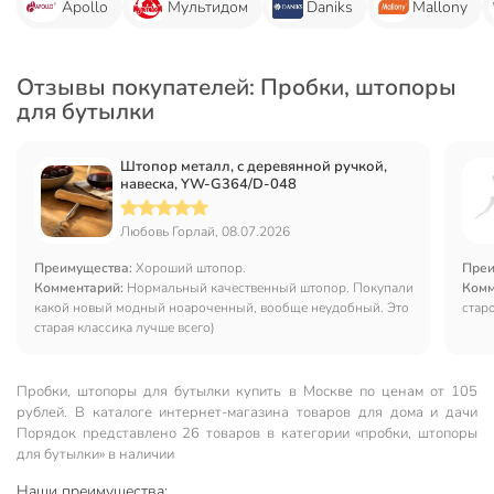
Apollo
Мультидом
Daniks
Mallony
Отзывы покупателей: Пробки, штопоры
для бутылки
Штопор металл, с деревянной ручкой,
навеска, YW-G364/D-048
Любовь Горлай, 08.07.2026
Преимущества:
Хороший штопор.
Преи
Комментарий:
Нормальный качественный штопор. Покупали
Комм
какой новый модный ноароченный, вообще неудобный. Это
стар
старая классика лучше всего)
Пробки, штопоры для бутылки купить в Москве по ценам от 105
рублей. В каталоге интернет-магазина товаров для дома и дачи
Порядок представлено 26 товаров в категории «пробки, штопоры
для бутылки» в наличии
Наши преимущества: