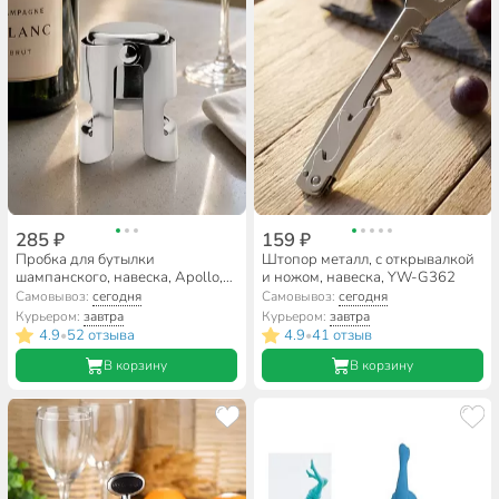
285 ₽
159 ₽
Пробка для бутылки
Штопор металл, с открывалкой
шампанского, навеска, Apollo,
и ножом, навеска, YW-G362
Rioja, Rio01
Самовывоз:
сегодня
Самовывоз:
сегодня
Курьером:
завтра
Курьером:
завтра
4.9
52 отзыва
4.9
41 отзыв
•
•
В корзину
В корзину