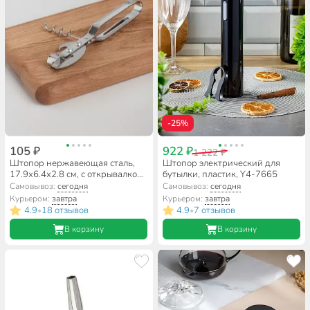
-25%
105 ₽
922 ₽
1 222 ₽
Штопор нержавеющая сталь,
Штопор электрический для
17.9х6.4х2.8 см, с открывалкой
бутылки, пластик, Y4-7665
для консервов, навеска, Vetta,
Самовывоз:
сегодня
Самовывоз:
сегодня
882-145
Курьером:
завтра
Курьером:
завтра
4.9
18 отзывов
4.9
7 отзывов
•
•
В корзину
В корзину