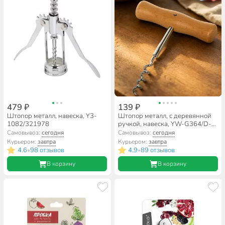
479 ₽
139 ₽
Штопор металл, навеска, Y3-
Штопор металл, с деревянной
1082/321978
ручкой, навеска, YW-G364/D-
048
Самовывоз:
сегодня
Самовывоз:
сегодня
Курьером:
завтра
Курьером:
завтра
4.6
98 отзывов
4.9
89 отзывов
•
•
В корзину
В корзину