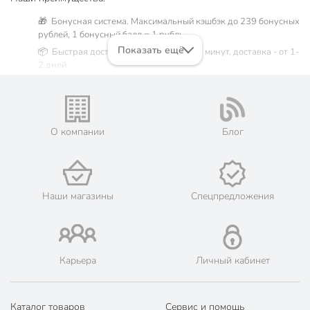
🎁 Бонусная система. Максимальный кэшбэк до 239 бонусных
рублей, 1 бонусный балл = 1 рубль.
Показать ещё
📦 Быстрая доставка. Самовывоз от 60 минут, доставка - от 1-
2 дней.
🛒 Бесплатный самовывоз из магазинов города Москва.
Жители Московской области могут сделать заказ и оплатить
его онлайн на официальном сайте сети магазинов Порядок.
💳 Оплата: онлайн на сайте интернет-гипермаркета или
О компании
Блог
наличными при получении.
🛍 Скидки, акции, распродажи каждый день!
📜 Только оригинальная продукция. Интернет-гипермаркет
Порядок - официальный представитель ведущих мировых
Наши магазины
Спецпредложения
марок.
Карьера
Личный кабинет
Каталог товаров
Сервис и помощь