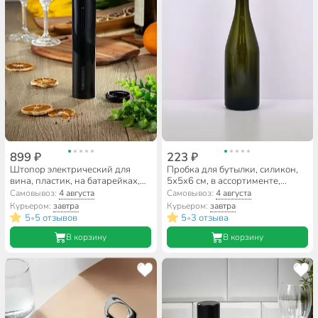
899 ₽
223 ₽
Штопор электрический для
Пробка для бутылки, силикон,
вина, пластик, на батарейках,
5х5х6 см, в ассортименте,
Y4-8015
навеска, Мультидом, Шапка с
Самовывоз:
4 августа
Самовывоз:
4 августа
помпоном, VL13-173
Курьером:
завтра
Курьером:
завтра
5
5 отзывов
5
3 отзыва
•
•
В корзину
В корзину