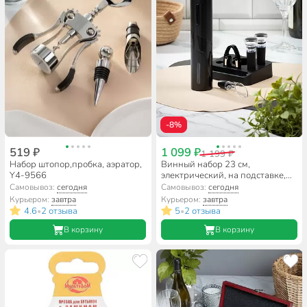
-8%
519 ₽
1 099 ₽
1 199 ₽
Набор штопор,пробка, аэратор,
Винный набор 23 см,
Y4-9566
электрический, на подставке,
4.8 см, 5 шт, Y4-8844
Самовывоз:
сегодня
Самовывоз:
сегодня
Курьером:
завтра
Курьером:
завтра
4.6
2 отзыва
5
2 отзыва
•
•
В корзину
В корзину