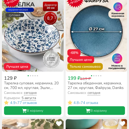
ПРОДАЖ
ПРОДАЖ
-68%
Лучшая цена
Лучшая цена
Только самовывоз
129 ₽
199 ₽
619 ₽
Тарелка суповая, керамика, 20
Тарелка обеденная, керамика,
см, 700 мл, круглая, Эшли,
27 см, круглая, Файруза, Daniks
Daniks
Самовывоз:
сегодня
Самовывоз:
сегодня
Курьером:
5 августа
4.9
77 отзывов
4.8
74 отзыва
•
•
В корзину
В корзину