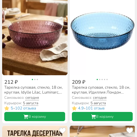
212 ₽
209 ₽
Тарелка суповая, стекло, 18 см,
Тарелка суповая, стекло, 18 см,
круглая, Idylle Lilac, Luminarc,
круглая, Идиллия Лондон
A0010/Q1309, лиловая
Топаз, Luminarc, Q1314, синяя
Самовывоз:
сегодня
Самовывоз:
сегодня
Курьером:
5 августа
Курьером:
5 августа
5
102 отзыва
4.9
101 отзыв
•
•
В корзину
В корзину