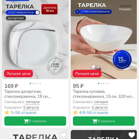
Лучшая цена
Лучшая цена
169 ₽
95 ₽
Тарелка десертная,
Тарелка суповая,
стеклокерамика, 19 см,
стеклокерамика, 15 см, 320 мл,
квадратная, Токио, Daniks, FFP-
круглая, Модерн, Daniks,
Самовывоз:
сегодня
Самовывоз:
сегодня
85-K1306-2/NFP85T
NOW60W
Курьером:
5 августа
Курьером:
5 августа
5
56 отзывов
4.8
56 отзывов
•
•
В корзину
В корзину