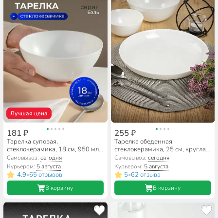
Лучшая цена
181 ₽
255 ₽
Тарелка суповая,
Тарелка обеденная,
стеклокерамика, 18 см, 950 мл,
стеклокерамика, 25 см, круглая,
круглая, Бэль, Daniks, LPKW-70
Precious, Luminarc, Q1900
Самовывоз:
сегодня
Самовывоз:
сегодня
Курьером:
5 августа
Курьером:
5 августа
4.9
65 отзывов
5
62 отзыва
•
•
В корзину
В корзину