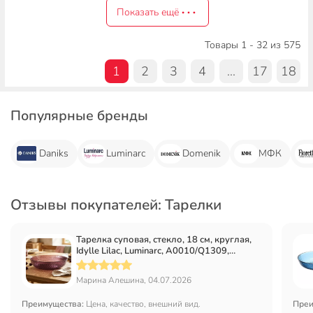
Показать ещё
Товары 1 - 32 из 575
1
2
3
4
...
17
18
Популярные бренды
Daniks
Luminarc
Domenik
МФК
Отзывы покупателей: Тарелки
Тарелка суповая, стекло, 18 см, круглая,
Idylle Lilac, Luminarc, A0010/Q1309,
лиловая
Марина Алешина, 04.07.2026
Преимущества:
Цена, качество, внешний вид.
Преи