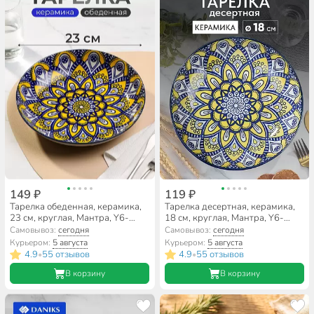
149 ₽
119 ₽
Тарелка обеденная, керамика,
Тарелка десертная, керамика,
23 см, круглая, Мантра, Y6-
18 см, круглая, Мантра, Y6-
6016
6015
Самовывоз:
сегодня
Самовывоз:
сегодня
Курьером:
5 августа
Курьером:
5 августа
4.9
55 отзывов
4.9
55 отзывов
•
•
В корзину
В корзину