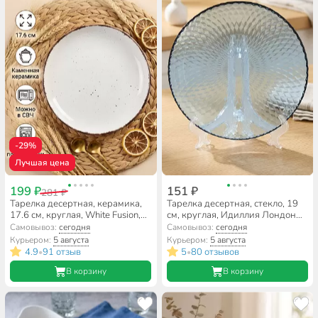
-29%
Лучшая цена
199 ₽
151 ₽
281 ₽
Тарелка десертная, керамика,
Тарелка десертная, стекло, 19
17.6 см, круглая, White Fusion,
см, круглая, Идиллия Лондон
Daniks, белая
Топаз 1, Luminarc, Q1315, синяя
Самовывоз:
сегодня
Самовывоз:
сегодня
Курьером:
5 августа
Курьером:
5 августа
4.9
91 отзыв
5
80 отзывов
•
•
В корзину
В корзину