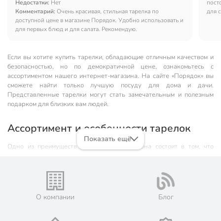
Недостатки:
Нет
пост
Комментарий:
Очень красивая, стильная тарелка по
для 
доступной цене в магазине Порядок. Удобно использовать и
для первых блюд и для салата. Рекомендую.
Если вы хотите купить тарелки, обладающие отличным качеством и
безопасностью, но по демократичной цене, ознакомьтесь с
ассортиментом нашего интернет-магазина. На сайте «Порядок» вы
сможете найти только лучшую посуду для дома и дачи.
Представленные тарелки могут стать замечательным и полезным
подарком для близких вам людей.
Ассортимент и особенности тарелок
Показать ещё
Одно из преимуществ нашего онлайн-салона состоит в том, что
выбор продукции у нас широкий и разнообразный. В продаже вы
найдете тарелки, выполненные из всевозможных материалов:
Стекло. Решение купить
стеклянные тарелки
будет верным
всегда. Этот материал является экологически чистым и
О компании
Блог
эстетически привлекательным. Из такой посуды без опасений
могут кушать как маленькие дети, так и аллергики.