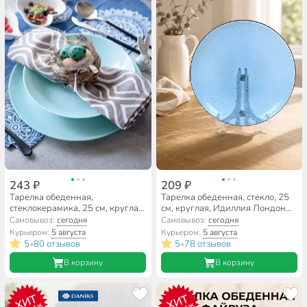
243 ₽
209 ₽
Тарелка обеденная,
Тарелка обеденная, стекло, 25
стеклокерамика, 25 см, круглая,
см, круглая, Идиллия Лондон
Diwali Turquoise, Luminarc,
Топаз 2, Luminarc, Q1313, синяя
Самовывоз:
сегодня
Самовывоз:
сегодня
P2611, бирюзовая
Курьером:
5 августа
Курьером:
5 августа
5
80 отзывов
5
78 отзывов
•
•
В корзину
В корзину
ХИТ
ХИТ