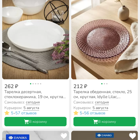
262 ₽
212 ₽
Тарелка десертная,
Тарелка обеденная, стекло, 25
стеклокерамика, 19 см, круглая,
см, круглая, Idylle Lilac,
Precious, Luminarc, Q1933
Luminarc, A0009/Q1308,
Самовывоз:
сегодня
Самовывоз:
сегодня
розовая
Курьером:
5 августа
Курьером:
5 августа
5
57 отзывов
5
56 отзывов
•
•
В корзину
В корзину