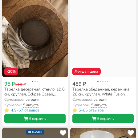
-20%
Лучшая цена
95 ₽
489 ₽
119 ₽
Тарелка десертная, стекло, 19.6
Тарелка обеденная, керамика,
см, круглая, Eclipse Ocean,
26 см, круглая, White Fusion,
Luminarc, H0246/L5080
Daniks, белая
Самовывоз:
сегодня
Самовывоз:
сегодня
Курьером:
5 августа
Курьером:
5 августа
4.9
67 отзывов
5
65 отзывов
•
•
В корзину
В корзину