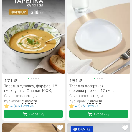
171 ₽
151 ₽
Тарелка суповая, фарфор, 18
Тарелка десертная,
см, круглая, Оливки, МФК,
стеклокерамика, 17 см,
MFK07998/MFK20503
фигурная, Вайт, RLP70X, белая
Самовывоз:
сегодня
Самовывоз:
сегодня
Курьером:
5 августа
Курьером:
5 августа
4.8
61 отзыв
4.9
61 отзыв
•
•
В корзину
В корзину