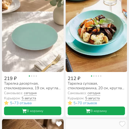
219 ₽
212 ₽
Тарелка десертная,
Тарелка суповая,
стеклокерамика, 19 см, круглая,
стеклокерамика, 20 см, круглая,
Diwali Turquoise, Luminarc,
Diwali Turquoise, Luminarc,
Самовывоз:
сегодня
Самовывоз:
сегодня
P2613, бирюзовая
P2019, бирюзовая
Курьером:
5 августа
Курьером:
5 августа
5
73 отзыва
5
70 отзывов
•
•
В корзину
В корзину