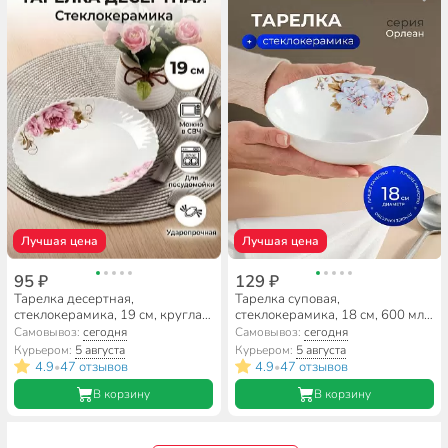
Лучшая цена
Лучшая цена
95 ₽
129 ₽
Тарелка десертная,
Тарелка суповая,
стеклокерамика, 19 см, круглая,
стеклокерамика, 18 см, 600 мл,
Анжелика, Daniks, BY23LHP75
круглая, Орлеан, Daniks,
Самовывоз:
сегодня
Самовывоз:
сегодня
BY13LHW70
Курьером:
5 августа
Курьером:
5 августа
4.9
47 отзывов
4.9
47 отзывов
•
•
В корзину
В корзину