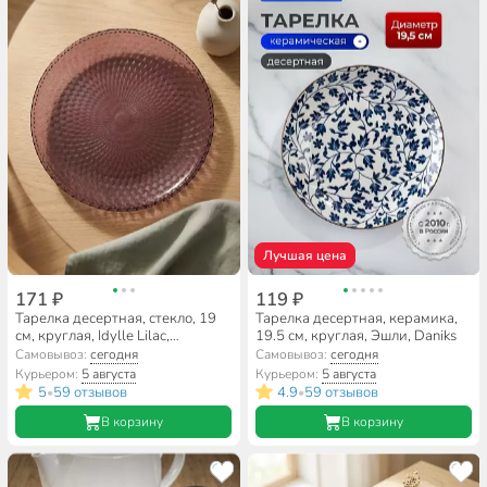
Лучшая цена
171 ₽
119 ₽
Тарелка десертная, стекло, 19
Тарелка десертная, керамика,
см, круглая, Idylle Lilac,
19.5 см, круглая, Эшли, Daniks
Luminarc, A0011/Q1310,
Самовывоз:
сегодня
Самовывоз:
сегодня
розовая
Курьером:
5 августа
Курьером:
5 августа
5
59 отзывов
4.9
59 отзывов
•
•
В корзину
В корзину