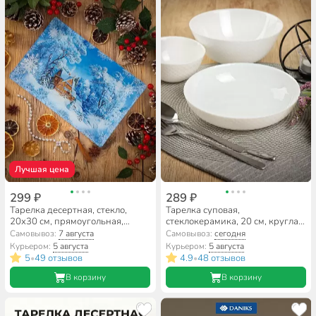
Лучшая цена
299 ₽
289 ₽
Тарелка десертная, стекло,
Тарелка суповая,
20х30 см, прямоугольная,
стеклокерамика, 20 см, круглая,
Морозный день, Daniks
Precious, Luminarc, Q1934
Самовывоз:
7 августа
Самовывоз:
сегодня
Курьером:
5 августа
Курьером:
5 августа
5
49 отзывов
4.9
48 отзывов
•
•
В корзину
В корзину