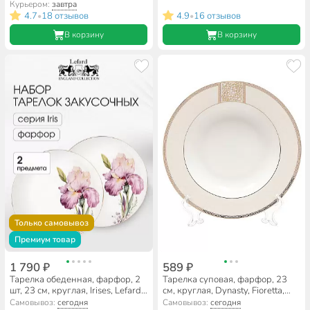
101932/128132
фарфоровый завод,
Курьером:
завтра
3С1498Ф34
4.7
18 отзывов
4.9
16 отзывов
•
•
В корзину
В корзину
Только самовывоз
Премиум товар
1 790 ₽
589 ₽
Тарелка обеденная, фарфор, 2
Тарелка суповая, фарфор, 23
шт, 23 см, круглая, Irises, Lefard,
см, круглая, Dynasty, Fioretta,
590-349
TDP082/TDP082-1
Самовывоз:
сегодня
Самовывоз:
сегодня