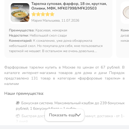
Тарелка суповая, фарфор, 18 см, круглая,
Оливки, МФК, MFK07998/MFK20503
Мария Малышева, 11.07.2026
Преимущества:
Красивая, немаркая
Комм
Недостатки:
Небольшой скол сзади
диза
Комментарий:
К сожалению, уже дома обнаружила
ника
небольшой скол. Но покупала для себя, мне пользоваться
тарелкой не мешает. В остальном же очень довольна.
Использую как суповую тарелку.
Фарфоровые тарелки купить в Москве по ценам от 67 рублей. В
каталоге интернет-магазина товаров для дома и дачи Порядок
представлено 131 товар в категории «фарфоровые тарелки» в
наличии
Наши преимущества:
🎁 Бонусная система. Максимальный кэшбэк до 239 бонусных
рублей, 1 бонусный балл = 1 рубль.
Показать ещё
📦 Быстрая доставка. Самовывоз от 60 минут, доставка - от 1-
2 дней.
🛒 Бесплатный самовывоз из магазинов города Москва.