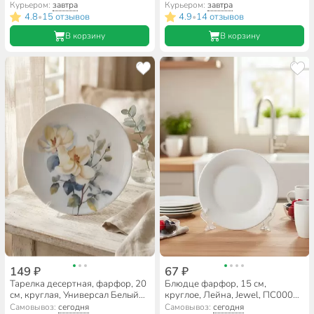
фарфоровый завод,
Курьером:
завтра
Курьером:
завтра
3С2282Ф34
4.8
15 отзывов
4.9
14 отзывов
•
•
В корзину
В корзину
149 ₽
67 ₽
Тарелка десертная, фарфор, 20
Блюдце фарфор, 15 см,
см, круглая, Универсал Белый
круглое, Лейна, Jewel, ПС0001-
шиповник, Добрушский
37, белое
Самовывоз:
сегодня
Самовывоз:
сегодня