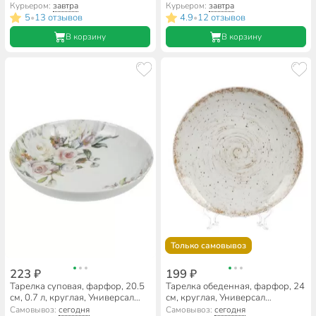
фарфоровый завод,
Курьером:
завтра
Курьером:
завтра
3С2254Ф34
5
13 отзывов
4.9
12 отзывов
•
•
В корзину
В корзину
Только самовывоз
223 ₽
199 ₽
Тарелка суповая, фарфор, 20.5
Тарелка обеденная, фарфор, 24
см, 0.7 л, круглая, Универсал
см, круглая, Универсал
Верона, Добрушский
Галактика, Добрушский
Самовывоз:
сегодня
Самовывоз:
сегодня