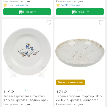
Вавилон, Добрушский
Вавилон, Добрушский
Самовывоз:
сегодня
Самовывоз:
сегодня
фарфоровый завод,
фарфоровый завод,
5
20 отзывов
5
20 отзывов
•
•
3С1569Ф34
3С1563Ф34
В корзину
В корзину
Только самовывоз
119 ₽
171 ₽
Тарелка десертная, фарфор,
Тарелка суповая, фарфор, 20.5
17.5 см, круглая, Гладкий край
см, 0.7 л, круглая, Универсал
Гуси, Дулевский фарфор,
Галактика, Добрушский
Самовывоз:
сегодня
Самовывоз:
сегодня