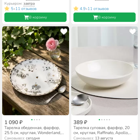
Курьером:
завтра
5
11 отзывов
4.9
11 отзывов
•
•
В корзину
В корзину
1 090 ₽
389 ₽
Тарелка обеденная, фарфор,
Тарелка суповая, фарфор, 20
25.5 см, круглая, Wonderland,
см, круглая, Raffinato, Apollo,
Lefard, 590-530
RFN-20S
Самовывоз:
сегодня
Самовывоз:
13 августа