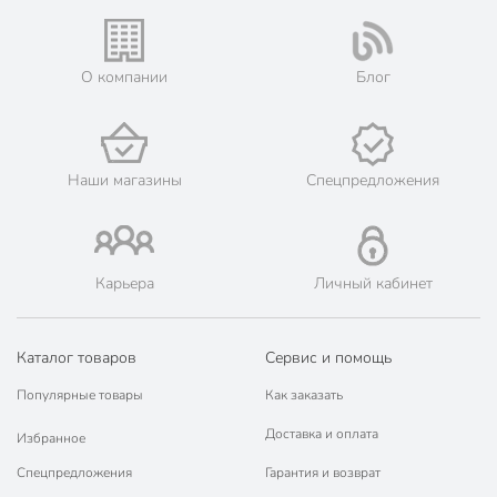
Жители Московской области могут сделать заказ и оплатить
его онлайн на официальном сайте сети магазинов Порядок.
💳 Оплата: онлайн на сайте интернет-гипермаркета или
О компании
Блог
наличными при получении.
🛍 Скидки, акции, распродажи каждый день!
📜 Только оригинальная продукция. Интернет-гипермаркет
Порядок - официальный представитель ведущих мировых
Наши магазины
Спецпредложения
марок.
Карьера
Личный кабинет
Каталог товаров
Сервис и помощь
Популярные товары
Как заказать
Доставка и оплата
Избранное
Спецпредложения
Гарантия и возврат