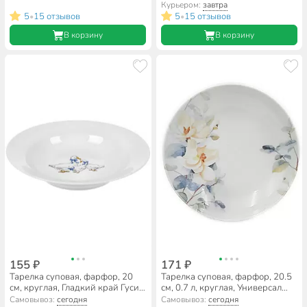
Курьером:
завтра
5
15 отзывов
5
15 отзывов
•
•
В корзину
В корзину
155 ₽
171 ₽
Тарелка суповая, фарфор, 20
Тарелка суповая, фарфор, 20.5
см, круглая, Гладкий край Гуси,
см, 0.7 л, круглая, Универсал
Дулевский фарфор, 101922
Белый шиповник, Добрушский
Самовывоз:
сегодня
Самовывоз:
сегодня