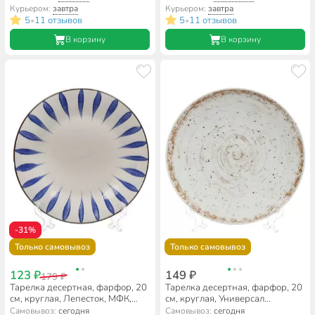
Курьером:
завтра
Курьером:
завтра
5
11 отзывов
5
11 отзывов
•
•
В корзину
В корзину
-31%
Только самовывоз
Только самовывоз
123 ₽
149 ₽
179 ₽
Тарелка десертная, фарфор, 20
Тарелка десертная, фарфор, 20
см, круглая, Лепесток, МФК,
см, круглая, Универсал
MFK07996
Галактика, Добрушский
Самовывоз:
сегодня
Самовывоз:
сегодня