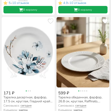
5
10 отзывов
4.9
10 отзывов
•
•
В корзину
В корзину
171 ₽
599 ₽
Тарелка десертная, фарфор,
Тарелка обеденная, фарфор,
17.5 см, круглая, Гладкий край
26.8 см, круглая, Raffinato,
Мгновения весны, Дулевский
Apollo, RFN-26
Самовывоз:
сегодня
Самовывоз:
сегодня
фарфор, 118192
Курьером:
завтра
Курьером:
завтра