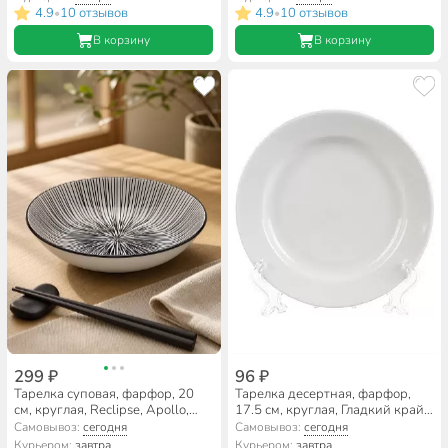
4.9
10 отзывов
4.9
10 отзывов
•
•
В корзину
В корзину
299 ₽
96 ₽
Тарелка суповая, фарфор, 20
Тарелка десертная, фарфор,
см, круглая, Reclipse, Apollo,
17.5 см, круглая, Гладкий край
RCL-05, черно-белая
Белая, Дулевский фарфор,
Самовывоз:
сегодня
Самовывоз:
сегодня
037052
Курьером:
завтра
Курьером:
завтра