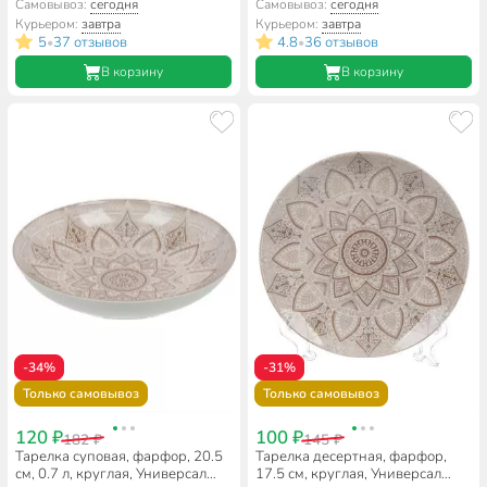
TDP081/TDP081-1
MFK07999/MFK20501
Самовывоз:
сегодня
Самовывоз:
сегодня
Курьером:
завтра
Курьером:
завтра
5
37 отзывов
4.8
36 отзывов
•
•
В корзину
В корзину
-34%
-31%
Только самовывоз
Только самовывоз
120 ₽
100 ₽
182 ₽
145 ₽
Тарелка суповая, фарфор, 20.5
Тарелка десертная, фарфор,
см, 0.7 л, круглая, Универсал
17.5 см, круглая, Универсал