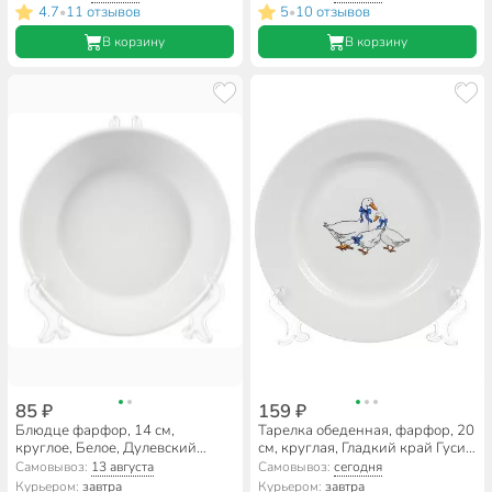
фарфоровый завод,
4.7
11 отзывов
5
10 отзывов
•
•
3С1494Ф34
В корзину
В корзину
85 ₽
159 ₽
Блюдце фарфор, 14 см,
Тарелка обеденная, фарфор, 20
круглое, Белое, Дулевский
см, круглая, Гладкий край Гуси,
фарфор, 091482
Дулевский фарфор,
Самовывоз:
13 августа
Самовывоз:
сегодня
101942/130712
Курьером:
завтра
Курьером:
завтра