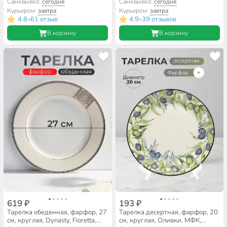
MFK07998/MFK20503
TDP083/TDP083-1
Самовывоз:
сегодня
Самовывоз:
сегодня
Курьером:
завтра
Курьером:
завтра
4.8
61 отзыв
4.9
39 отзывов
•
•
В корзину
В корзину
619 ₽
193 ₽
Тарелка обеденная, фарфор, 27
Тарелка десертная, фарфор, 20
см, круглая, Dynasty, Fioretta,
см, круглая, Оливки, МФК,