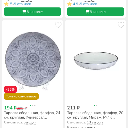
5
9 отзывов
4.9
9 отзывов
•
•
В корзину
В корзину
-35%
Только самовывоз
194 ₽
211 ₽
299 ₽
Тарелка обеденная, фарфор, 24
Тарелка обеденная, фарфор, 20
см, круглая, Универсал
см, круглая, Мираж, МФК,
Вавилон, Добрушский
MFK21165
Самовывоз:
сегодня
Самовывоз:
13 августа
фарфоровый завод,
Курьером:
завтра