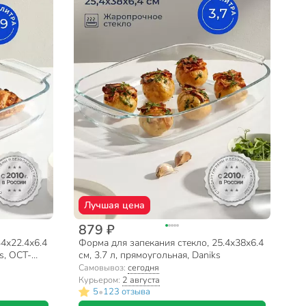
Лучшая цена
879 ₽
4х22.4х6.4
Форма для запекания стекло, 25.4х38х6.4
ks, OCT-
см, 3.7 л, прямоугольная, Daniks
Самовывоз:
сегодня
Курьером:
2 августа
•
5
123 отзыва