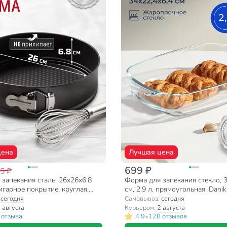
цена
Лучшая цена
699 ₽
5 ₽
запекания сталь, 26х26х6.8
Форма для запекания стекло, 3
игарное покрытие, круглая,
см, 2.9 л, прямоугольная, Dani
 Daniks, K-804
NR5607
:
сегодня
Самовывоз:
сегодня
 августа
Курьером:
2 августа
•
 отзыва
4.9
128 отзывов