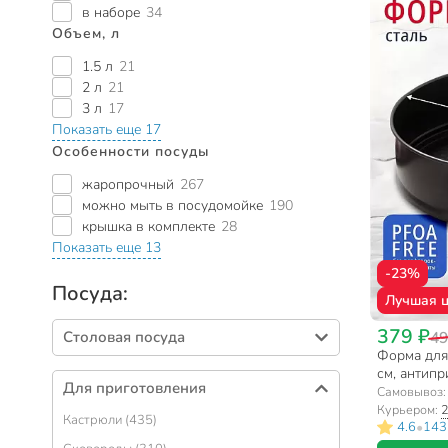
в наборе
34
Объем, л
1.5 л
21
2 л
21
3 л
17
Показать еще 17
Особенности посуды
жаропрочный
267
можно мыть в посудомойке
190
крышка в комплекте
28
Показать еще 13
-23%
Посуда:
Лучшая 
379 ₽
49
Столовая посуда
Форма для 
Тарелки (387)
см, антипр
Для приготовления
разъемная,
Самовывоз
Салатники (311)
Курьером:
2
Кастрюли (435)
Столовые приборы (256)
•
4.6
143