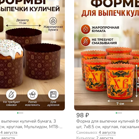
98 ₽
 выпечки куличей бумага, 3
Форма для выпечки куличей бу
 см, круглая, Мультидом, МТ8-
шт, 7х8.5 см, круглая, пасхальн
ассортименте, Мультидом, Орн
:
4 августа
Самовывоз:
4 августа
МТ8-139
 августа
Курьером:
2 августа