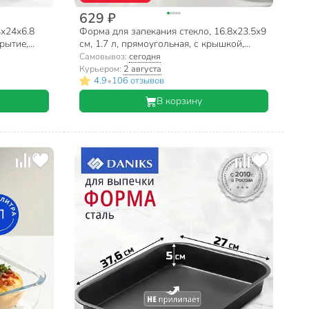
629 ₽
4х24х6.8
Форма для запекания стекло, 16.8х23.5х9
крытие,
см, 1.7 л, прямоугольная, с крышкой,
нит, K-
Daniks
Самовывоз:
сегодня
Курьером:
2 августа
•
4.9
106 отзывов
В корзину