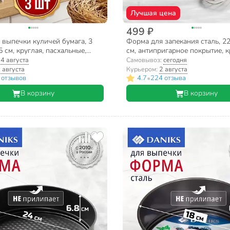
Лучшая цена
499 ₽
 выпечки куличей бумага, 3
Форма для запекания сталь, 2
5 см, круглая, пасхальные,
см, антипригарное покрытие, к
, Пасхальная, МТ8-113
разъемная, Daniks, K-8020.4
:
4 августа
Самовывоз:
сегодня
 августа
Курьером:
2 августа
•
 отзывов
4.7
224 отзыва
В корзину
В корзину