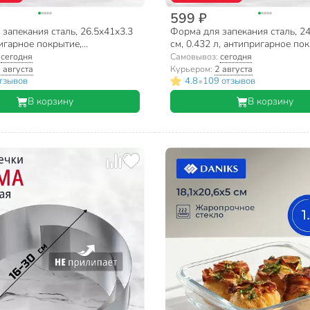
599 ₽
запекания сталь, 26.5х41х3.3
Форма для запекания сталь, 2
игарное покрытие,
см, 0.432 л, антипригарное по
ная, 12 маффинов, Daniks,
круглая, разъемная, Daniks, Гра
:
сегодня
Самовывоз:
сегодня
803-LSC
 августа
Курьером:
2 августа
•
тзывов
4.8
109 отзывов
В корзину
В корзину