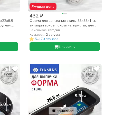
Лучшая цена
432 ₽
2х22х6.8
Форма для запекания сталь, 33х33х1 см,
руглая,
антипригарное покрытие, круглая, для
пиццы, Daniks, KB18995
Самовывоз:
сегодня
Курьером:
2 августа
•
5
170 отзывов
В корзину