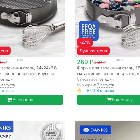
-27%
цена
Лучшая цена
269 ₽
9 ₽
369 ₽
запекания сталь, 24х24х6.8
Форма для запекания сталь, 1
игарное покрытие, круглая,
см, антипригарное покрытие, к
 Daniks, К-803
разъемная, Daniks, K-8000.4
:
сегодня
Самовывоз:
сегодня
 августа
Курьером:
2 августа
•
 отзыва
4.8
158 отзывов
В корзину
В корзину