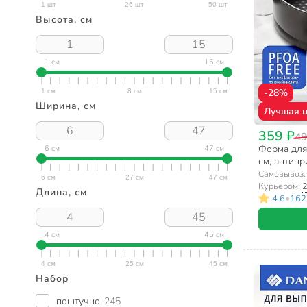
Высота, см
1 см
15 см
-28%
Ширина, см
Лучшая 
359 ₽
49
Форма для 
6 см
47 см
см, антипр
разъемная,
Самовывоз
Курьером:
2
Длина, см
•
4.6
162
4 см
45 см
Набор
поштучно
245