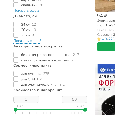
овальный
36
Показать еще 3
94 ₽
Диаметр, см
Форма для
24 см
12
шт, 13.5х9.
Мультидом
26 см
10
Самовывоз
Курьером:
2
23 см
9
•
4.9
226
Показать еще 43
Антипригарное покрытие
без антипригарного покрытия
217
с антипригарным покрытием
61
Совместимые плиты
для духовки
275
для СВЧ
154
для электрических плит
2
Количество в наборе, шт
1 шт
50 шт