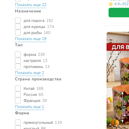
•
4.9
352
Показать еще 22
Назначение
для пирога
192
для курицы
174
для рыбы
160
Показать еще 19
Тип
форма
239
кастрюля
13
противень
13
Показать еще 2
Страна производства
Китай
169
Россия
65
Франция
29
Показать еще 1
Форма
прямоугольный
119
круглый
88