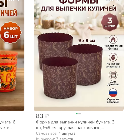
83 ₽
мага, 6
Форма для выпечки куличей бумага, 3
ые, в
шт, 9х9 см, круглая, пасхальные,
амент,
Мультидом, МТ8-110
Самовывоз:
4 августа
Курьером:
2 августа