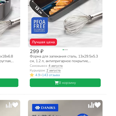
Лучшая цена
299 ₽
8х18х6.8
Форма для запекания сталь, 13х29.5х5.3
руглая,
см, 1.2 л, антипригарное покрытие,
прямоугольная, Daniks, KB19610
Самовывоз:
4 августа
Курьером:
2 августа
•
4.9
143 отзыва
В корзину