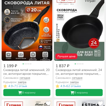
Лучшая цена
1 199 ₽
1 837 ₽
Сковорода литой алюминий, 20
Сковорода литой алюминий, 24
см, антипригарное покрытие,
см, антипригарное покрытие,
Горница, Гранит, с2051аг
Гурман, Verde, черная,
Самовывоз:
сегодня
Самовывоз:
сегодня
индукция, ГМ2401 ВИ
Курьером:
завтра
Курьером:
завтра
4.9
71 отзыв
4.9
62 отзыва
•
•
В корзину
В корзину