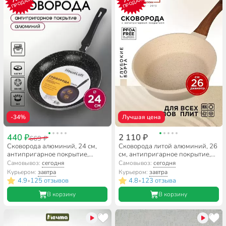
ПРОДАЖ
ПРОДАЖ
-34%
Лучшая цена
440 ₽
2 110 ₽
669 ₽
Сковорода алюминий, 24 см,
Сковорода литой алюминий, 26
антипригарное покрытие,
см, антипригарное покрытие,
HouseLoft, черный гранит,
Гурман, Estima бежевый,
Самовывоз:
сегодня
Самовывоз:
сегодня
HL14324
индукция, ГМ2601 ЭБИ
Курьером:
завтра
Курьером:
завтра
4.9
125 отзывов
4.8
123 отзыва
•
•
В корзину
В корзину