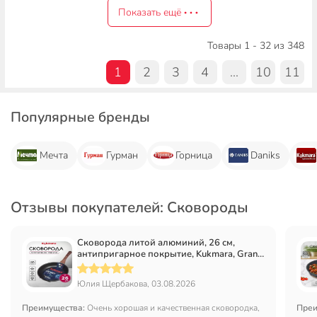
Показать ещё
Товары 1 - 32 из 348
1
2
3
4
...
10
11
Популярные бренды
Мечта
Гурман
Горница
Daniks
Отзывы покупателей: Сковороды
Сковорода литой алюминий, 26 см,
антипригарное покрытие, Kukmara, Granit
Ultra, синяя, сгг260а
Юлия Щербакова, 03.08.2026
Преимущества:
Очень хорошая и качественная сковородка,
Преи