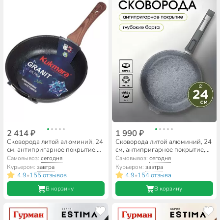
2 414 ₽
1 990 ₽
Сковорода литой алюминий, 24
Сковорода литой алюминий, 24
см, антипригарное покрытие,
см, антипригарное покрытие,
Kukmara, Granit Ultra, синяя,
Мечта, Premium grey, серая,
Самовывоз:
сегодня
Самовывоз:
сегодня
сгг240а
съемная ручка, 024901
Курьером:
завтра
Курьером:
завтра
4.9
155 отзывов
4.9
154 отзыва
•
•
В корзину
В корзину