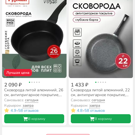
Лучшая цена
2 090 ₽
1 433 ₽
Сковорода литой алюминий, 26
Сковорода литой алюминий, 22
см, антипригарное покрытие,
см, антипригарное покрытие,
Гурман, Verde, черная,
Нева Металл Посуда, Каменная,
Самовывоз:
сегодня
Самовывоз:
сегодня
индукция, ГМ2601 ВИ
19122
Курьером:
завтра
Курьером:
завтра
4.9
58 отзывов
4.8
58 отзывов
•
•
В корзину
В корзину