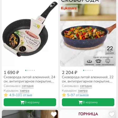
1 690 ₽
2 204 ₽
Сковорода литой алюминий, 24
Сковорода литой алюминий, 22
см, антипригарное покрытие,
см, антипригарное покрытие,
Горница, Гранит, съемная ручка,
Kukmara, Granit Ultra, синяя,
Самовывоз:
сегодня
Самовывоз:
сегодня
с2453аг
сгг220а
Курьером:
завтра
Курьером:
завтра
4.9
101 отзыв
5
97 отзывов
•
•
В корзину
В корзину