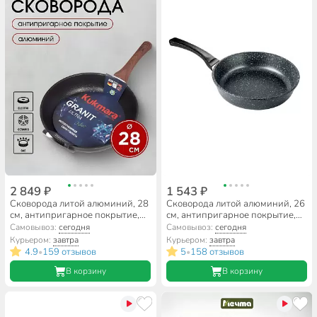
2 849 ₽
1 543 ₽
Сковорода литой алюминий, 28
Сковорода литой алюминий, 26
см, антипригарное покрытие,
см, антипригарное покрытие,
Kukmara, Granit Ultra, синяя,
Горница, Гранит, с2651аг
Самовывоз:
сегодня
Самовывоз:
сегодня
сгг280а
Курьером:
завтра
Курьером:
завтра
4.9
159 отзывов
5
158 отзывов
•
•
В корзину
В корзину