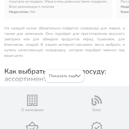
покупала на подарок. Мама очень довольна таким подарком.
Росс
Всем рекомендую к покупке
Недо
Недостатки:
Нет
Комм
На каждой кухне обязательно найдется сковорода для жарки, а
также для запекания. Она подойдет для приготовления вкусного
завтрака или для обжарки продуктов перед тушением, для
блинчиков, оладий. В нашем интернет-магазине легко выбрать и
купить качественную сковородку, которая подойдет именно под
ваши цели.
Как выбрать хорошую посуду:
Показать ещё
ассортимент
Начнем с самого главного: сковород должно быть несколько. На
сайте в каталоге сковородок вы легко обнаружите необходимые
разновидности. Тут представлены
блинные
,
гриль
, с ручкой, без нее,
вок
, а также иные варианты изделия.
О компании
Блог
Еще они различаются по диаметру. Наиболее часто в каталогах
можно встретить диаметры: