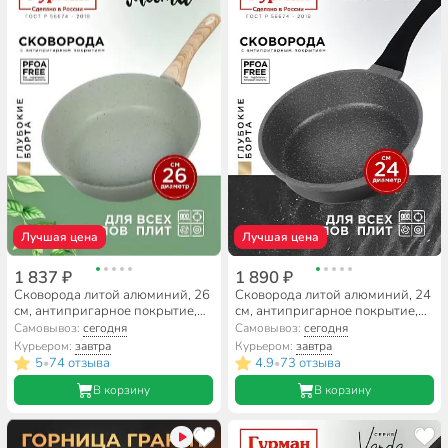
Лучшая цена
Лучшая цена
1 837 ₽
1 890 ₽
Сковорода литой алюминий, 26
Сковорода литой алюминий, 24
см, антипригарное покрытие,
см, антипригарное покрытие,
Гурман, Мята, индукция,
Гурман, Estima серый,
Самовывоз:
сегодня
Самовывоз:
сегодня
ГМ2601МЛ
индукция, ГМ2401 ЭЧИ
Курьером:
завтра
Курьером:
завтра
5
74 отзыва
4.9
73 отзыва
•
•
В корзину
В корзину