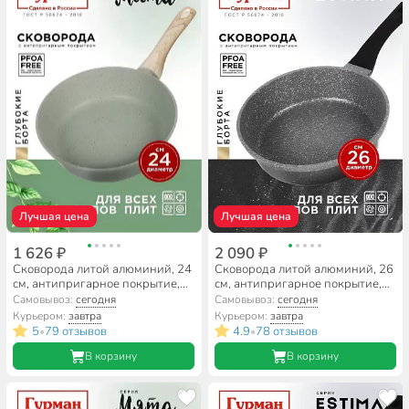
Лучшая цена
Лучшая цена
1 626 ₽
2 090 ₽
Сковорода литой алюминий, 24
Сковорода литой алюминий, 26
см, антипригарное покрытие,
см, антипригарное покрытие,
Гурман, Мята, индукция,
Гурман, Estima серый,
Самовывоз:
сегодня
Самовывоз:
сегодня
ГМ2401МЛ
индукция, ГМ2601 ЭЧИ
Курьером:
завтра
Курьером:
завтра
5
79 отзывов
4.9
78 отзывов
•
•
В корзину
В корзину