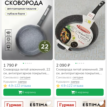
1 790 ₽
2 090 ₽
Сковорода литой алюминий, 22
Сковорода литой алюминий, 28
см, антипригарное покрытие,
см, антипригарное покрытие,
Мечта, Premium grey, серая,
Горница, Гранит, съемная ручка,
Самовывоз:
сегодня
Самовывоз:
сегодня
съемная ручка, 022901
с2853аг
Курьером:
завтра
Курьером:
завтра
4.9
122 отзыва
4.9
122 отзыва
•
•
В корзину
В корзину