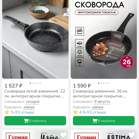
1 527 ₽
1 590 ₽
Сковорода литой алюминий, 22
Сковорода алюминий, 26 см,
см, антипригарное покрытие,
антипригарное покрытие,
Горница, Гранит, съемная ручка,
Горница, Гранит, с261аг
Самовывоз:
сегодня
Самовывоз:
9 августа
с2253аг
Курьером:
завтра
Курьером:
завтра
5
93 отзыва
4.9
93 отзыва
•
•
В корзину
В корзину