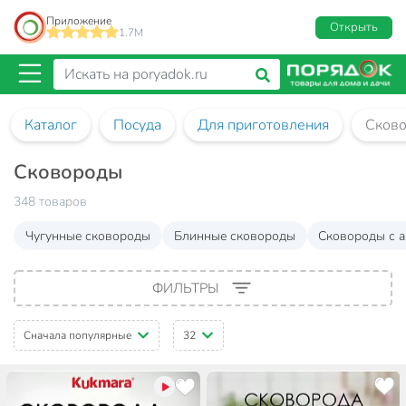
Приложение
Открыть
1.7M
Каталог
Посуда
Для приготовления
Сков
Сковороды
348 товаров
Чугунные сковороды
Блинные сковороды
Сковороды с 
ФИЛЬТРЫ
Сначала популярные
32