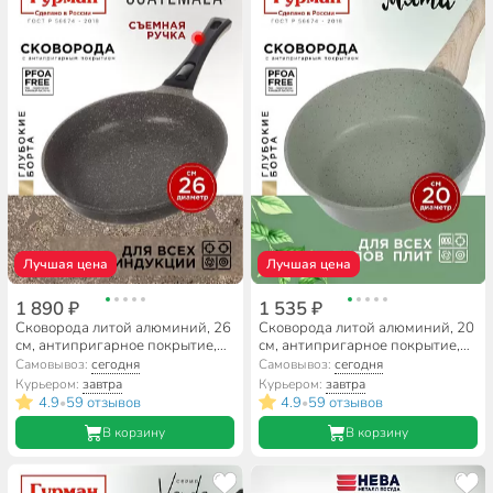
Лучшая цена
Лучшая цена
1 890 ₽
1 535 ₽
Сковорода литой алюминий, 26
Сковорода литой алюминий, 20
см, антипригарное покрытие,
см, антипригарное покрытие,
Гурман, Guatemala, коричневая,
Гурман, Мята, индукция,
Самовывоз:
сегодня
Самовывоз:
сегодня
съемная ручка, ГМ2601 ГВ
ГМ2001МЛ
Курьером:
завтра
Курьером:
завтра
4.9
59 отзывов
4.9
59 отзывов
•
•
В корзину
В корзину