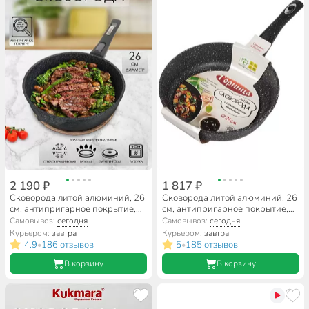
2 190 ₽
1 817 ₽
Сковорода литой алюминий, 26
Сковорода литой алюминий, 26
см, антипригарное покрытие,
см, антипригарное покрытие,
Мечта, Premium grey, серая,
Горница, Гранит, съемная ручка,
Самовывоз:
сегодня
Самовывоз:
сегодня
съемная ручка, 026901
с2653аг
Курьером:
завтра
Курьером:
завтра
4.9
186 отзывов
5
185 отзывов
•
•
В корзину
В корзину