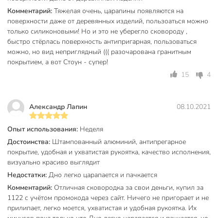
к царапинам, не требует большого количества масла и
Комментарий:
Тяжелая очень, царапины появляются на
служит до 3 лет без потери свойств.
поверхности даже от деревянных изделий, пользоаться можно
только силиконовыми! Но и это не уберегло сковороду ,
Техническая информация
быстро стёрлась поверхность антипригарная, пользоваться
можно, но вид неприглядный ((( разочарована гранитным
Вес, кг
1.25 кг
покрытием, а вот Стоун - супер!
Диаметр, см
26 см
15
4
Толщина дна, мм
6 мм
Толщина стенок, мм
4.5 мм
Александр Лапин
08.10.2021
Диаметр дна, см
19 см
Опыт использования:
Неделя
Достоинства:
Штампованный алюминий, антипрегарное
Высота борта, мм
65 мм
покрытие, удобная и ухватистая рукоятка, качество исполнения,
Бренд
Kukmara
визуально красиво выглядит
Недостатки:
Дно легко царапается и пачкается
Страна производства
Россия
Комментарий:
Отличная сковородка за свои деньги, купил за
Kukmara Granit
1122 с учётом промокода через сайт. Ничего не пригорает и не
Коллекция
Ultra (Blue)
прилипает, легко моется, ухватистая и удобная рукоятка. Их