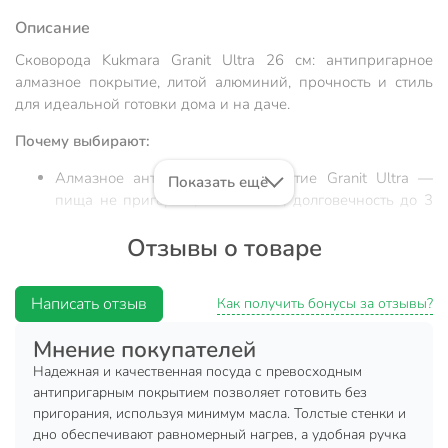
Описание
Сковорода Kukmara Granit Ultra 26 см: антипригарное
алмазное покрытие, литой алюминий, прочность и стиль
для идеальной готовки дома и на даче.
Почему выбирают:
Алмазное антипригарное покрытие Granit Ultra —
Показать ещё
пища не пригорает, легко мыть, долговечность до 3
лет
Отзывы о товаре
Толстое дно 6 мм и литой алюминий — равномерный
прогрев, оптимальный диаметр 26 см для семьи
Написать отзыв
Универсальность: подходит для жарки мяса, рыбы,
Как получить бонусы за отзывы?
омлетов; отличный вариант для дома, дачи или
Мнение покупателей
подарка
Надежная и качественная посуда с превосходным
Сковорода Kukmara Granit Ultra 26 см — выбор для тех, кто
антипригарным покрытием позволяет готовить без
ищет надежную посуду с антипригарным покрытием
пригорания, используя минимум масла. Толстые стенки и
нового поколения. Благодаря литому алюминию и толщине
дно обеспечивают равномерный нагрев, а удобная ручка