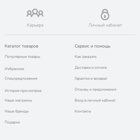
Цвет
синий
глубокий
Карьера
Личный кабинет
Особенности конструкции
с толстым дном
с ручкой
Тип
универсальный
Каталог товаров
Сервис и помощь
для рыбы
Популярные товары
Как заказать
для мяса
Доставка и оплата
Избранное
для курицы
Назначение
для омлета
Спецпредложения
Гарантия и возврат
для яичницы
Отзывы и предложения
для оладий
История просмотров
Наши магазины
Вход в личный кабинет
для газовых плит
для электрических
Наши бренды
Контакты
плит
Совместимые плиты
для
Подарки
стеклокерамических
плит