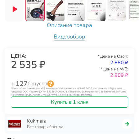
Описание товара
Видеообзор
ЦЕНА:
*Цена на Ozon:
2 535 ₽
2 880 ₽
*Цена на WB:
2 809 ₽
+ 127
бонусов
*Цена с Озон банком или WB кошельком по состоянию на 05.08.2026 для региона г. Воронеж у
продавца ООО «Прайм» (ОГРН 1233600006903, г. Воронеж, Волгоградская 32). В течение дня цена
может изменяться. Актуальную цену уточняйте на сайте маркетплейса.
Купить в 1 клик
Kukmara
Все товары бренда