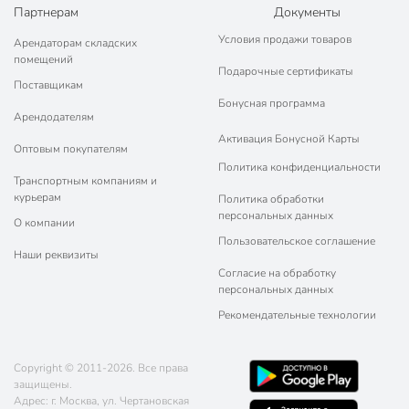
Партнерам
Документы
Артикул производителя
сгг260а
Условия продажи товаров
Арендаторам складских
Гарантия производителя, мес
36
помещений
Подарочные сертификаты
Поставщикам
Модель
Granit Ultra
Бонусная программа
Арендодателям
Вес в упаковке
1.25 кг
Активация Бонусной Карты
Оптовым покупателям
Габариты упаковки
46 x 27 x 11 см
Политика конфиденциальности
Транспортным компаниям и
курьерам
Политика обработки
персональных данных
О компании
Пользовательское соглашение
Наши реквизиты
Согласие на обработку
персональных данных
Рекомендательные технологии
Copyright © 2011-2026. Все права
защищены.
Адрес: г. Москва, ул. Чертановская