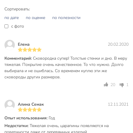
сейчас — получите гарантию 36 месяцев, быструю
доставку и уверенность в безопасности и качестве вашей
Сортировать:
еды.
по дате
по оценке
по полезности
Частые вопросы:
c фото
Какой диаметр у сковороды Kukmara Granit Ultra и
подойдет ли она для большой семьи?
Елена
20.02.2020
Диаметр по верху 26 см, по дну 19 см, высота борта 65 мм.
Комментарий:
Сковородка супер! Толстые стенки и дно. В меру
Этого достаточно для приготовления блюд на 2–4 человек.
тяжелая. Покрытие очень качественное. То что нужно. Долго
Можно ли использовать сковороду на индукционной
выбирала и не ошиблась. Со временем куплю эти же
сковороды других размеров.
плите?
20
1
Нет, данная модель не подходит для индукции, но
идеально работает на газовых, электрических и
стеклокерамических плитах.
Алина Семак
12.11.2021
Чем отличается алмазное антипригарное покрытие
Опыт использования:
Год
Granit Ultra от стандартного?
Недостатки:
Тяжелая очень, царапины появляются на
Алмазное покрытие обеспечивает повышенную стойкость
поверхности даже от деревянных изделий