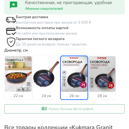
Качественная, не пригорающая, удобная
Мнение покупателей
Быстрая доставка
Бесплатная доставка при заказе от 3 000 ₽
Возможность оплаты картой
На сайте или при получении заказа
Гарантия легкого возврата
До 30 дней на возврат, полная гарантия
Диаметр, см
22 см
24 см
26 см
28 см
Нужно больше фотографий
Все товары коллекции «Kukmara Granit