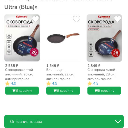
Ultra (Blue)»
2 535 ₽
1 549 ₽
2 849 ₽
Сковорода литой
Блинница
Сковорода литой
алюминий, 26 см,
алюминий, 22 см,
алюминий, 28 см,
антипригарное
антипригарное
антипригарное
4.9
4.9
4.9
покрытие, Kukmara,
покрытие, Kukmara,
покрытие, Kukmara,
Granit Ultra, синяя,
Granit Ultra, синяя,
Granit Ultra, синяя,
В корзину
В корзину
В корзину
сгг260а
сбгг220а,
сгг280а
бакелитовая ручка
Описание товара