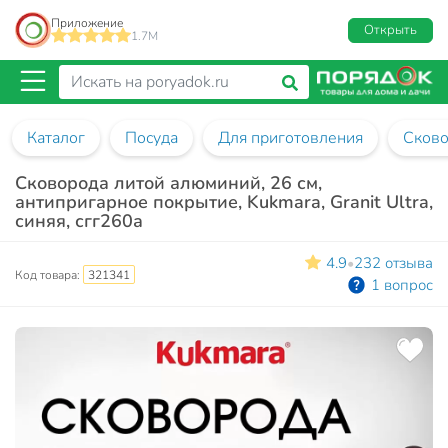
Приложение
Открыть
1.7M
Каталог
Посуда
Для приготовления
Сков
Сковорода литой алюминий, 26 см,
антипригарное покрытие, Kukmara, Granit Ultra,
синяя, сгг260а
4.9
232 отзыва
•
Код товара:
321341
1 вопрос