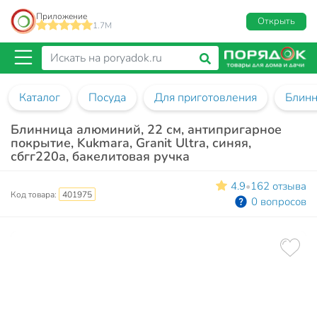
Приложение
Открыть
1.7M
Каталог
Посуда
Для приготовления
Блин
Блинница алюминий, 22 см, антипригарное
покрытие, Kukmara, Granit Ultra, синяя,
сбгг220а, бакелитовая ручка
4.9
162 отзыва
•
Код товара:
401975
0 вопросов