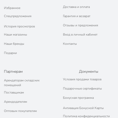
Ultra (Blue)
Доставка и оплата
Избранное
Тип антипригарного покрытия
мраморный
Спецпредложения
Гарантия и возврат
Форма
круглый
Отзывы и предложения
История просмотров
Материал ручки
бакелит
Наши магазины
Вход в личный кабинет
литой алюминий
Материал
Наши бренды
Контакты
алюминий
Подарки
Цвет
синий
для газовых плит
для
Партнерам
Документы
стеклокерамических
Совместимые плиты
Условия продажи товаров
Арендаторам складских
плит
помещений
для электрических
Подарочные сертификаты
Поставщикам
плит
Бонусная программа
Арендодателям
для
Активация Бонусной Карты
посудомоечной
Оптовым покупателям
машины
Политика конфиденциальности