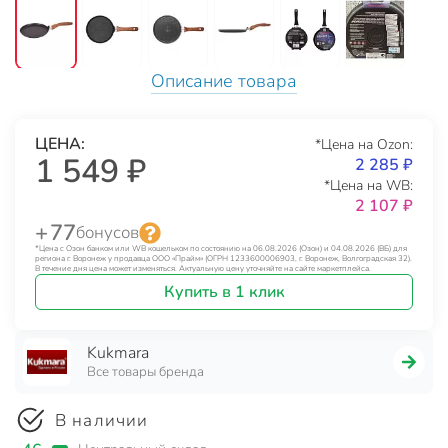
Описание товара
ЦЕНА:
*Цена на Ozon:
1 549 ₽
2 285 ₽
*Цена на WB:
2 107 ₽
+ 77
бонусов
*Цена с Озон банком или WB кошельком по состоянию на 06.08.2026 (Озон) и 04.08.2026 (ВБ) для
региона г. Воронеж у продавца ООО «Прайм» (ОГРН 1233600006903, г. Воронеж, Волгоградская 32).
В течение дня цена может изменяться. Актуальную цену уточняйте на сайте маркетплейса.
Купить в 1 клик
Kukmara
Все товары бренда
В наличии