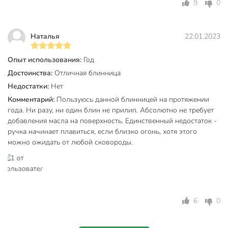
9
0
слой с шероховатой поверхностью для лучшего
сцепления покрытия;
Наталья
22.01.2023
литой алюминиевый корпус толщиной до 6 мм;
наружное антипригарное покрытие "мрамор".
Опыт использования:
Год
Достоинства:
Отличная блинница
Съемная ручка из бакелита (термостойкой пластмассы).
Основные плюсы в том, что такие ручки не нагреваются, не
Недостатки:
Нет
скользят, обеспечивая удобный хват. Выдерживают нагрев
Комментарий:
Пользуюсь данной блинницей на протяжении
до 150°С.
года. Ни разу, ни один блин не прилип. Абсолютно не требует
добавления масла на поверхность. Единственный недостаток -
Материал корпуса - Литой алюминий
ручка начинает плавиться, если близко огонь, хотя этого
Вид покрытия - Granit Ultra
можно ожидать от любой сковороды.
Диаметр - 22 см.
Диаметр дна - 19.5 см.
Толщина дна - 6 мм.
Толщина бортов - 4 мм.
6
0
Высота - 2 см.