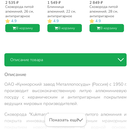
2 535 ₽
1 549 ₽
2 849 ₽
Сковорода литой
Блинница
Сковорода литой
алюминий, 26 см,
алюминий, 22 см,
алюминий, 28 см,
антипригарное
антипригарное
антипригарное
4.9
4.9
4.9
покрытие, Kukmara,
покрытие, Kukmara,
покрытие, Kukmara,
Granit Ultra, синяя,
Granit Ultra, синяя,
Granit Ultra, синяя,
В корзину
В корзину
В корзину
сгг260а
сбгг220а,
сгг280а
бакелитовая ручка
Описание товара
Описание
ОАО «Кукморский завод Металлопосуды» (Россия) с 1950 г.
производит высококачественную литую аллюминиевую
посуду с керамическим и антипригарным покрытием
ведущих мировых производителей.
Сковорода "Kukmara" изготовлена из литого алюминия и
Показать ещё
покрыта инновационным антипригарным мраморным
покрытием нового поколения на водной основе,