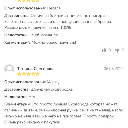
антипригарного покрытия и долговечность посуды;
Опыт использования:
Неделя
продукты не пригорают и сохраняют свой вкус;
Достоинства:
Отличная блинница, ничего не пригорает,
качество на высоте, как и вся продукция данного бренда.
возможность приготовления вкусной и здоровой
Рекомендую к покупке на все 100%
пищи без добавления масла, как на раскаленных
камнях;
Недостатки:
Не обнаружила
Комментарий:
Можно смело покупать!
утолщенное дно до 6 мм;
9
0
высокая теплопроводность и эргономичность;
легкость мытья;
подходит для всех типов плит, кроме индукционных;
Татьяна Самсонова
06.05.2022
можно мыть в посудомоечной машине.
Опыт использования:
Месяц
Стенка сковороды состоит из 6 слоев:
Достоинства:
Шикарная сковородка
Недостатки:
Нет
внутреннее покрытие "мрамор";
Комментарий:
Это просто лучшая Сковорода которая может,
высокопрочное антипригарное покрытие на водной
отличный дизайн, очень удобная ручка, сама не тяжелая, масло
основе, усиленное частицами сверхтвердых
можно не наливать, не чего не пригорает! Просто подарок!
минералов;
Очень рекомендую к покупке!
грунтовой слой;