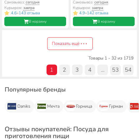
покрытие, круглая, разъемная,
Гурман, Estima бежевый,
Самовывоз:
сегодня
Самовывоз:
сегодня
Daniks, K-804
индукция, ГМ2401 ЭБИ
Курьером:
завтра
Курьером:
завтра
4.6
143 отзыва
4.9
142 отзыва
•
•
В корзину
В корзину
Показать ещё
Товары 1 - 32 из 1719
1
2
3
4
...
53
54
Популярные бренды
Daniks
Мечта
Горница
Гурман
Отзывы покупателей: Посуда для
приготовления пищи