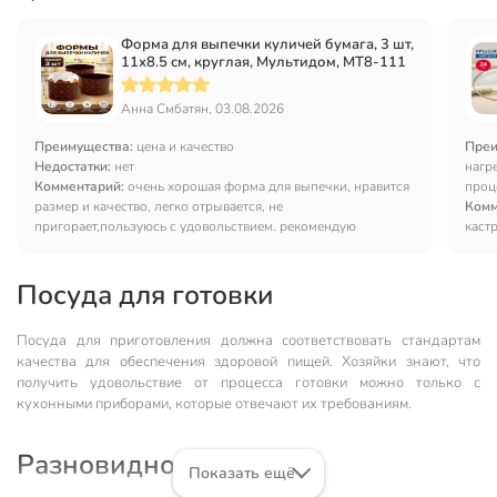
Форма для выпечки куличей бумага, 3 шт,
11х8.5 см, круглая, Мультидом, МТ8-111
Анна Смбатян, 03.08.2026
Преимущества:
цена и качество
Преи
Недостатки:
нет
нагр
Комментарий:
очень хорошая форма для выпечки, нравится
проце
размер и качество, легко отрывается, не
Комм
пригорает,пользуюсь с удовольствием. рекомендую
каст
Посуда для готовки
Посуда для приготовления должна соответствовать стандартам
качества для обеспечения здоровой пищей. Хозяйки знают, что
получить удовольствие от процесса готовки можно только с
кухонными приборами, которые отвечают их требованиям.
Разновидности
Показать ещё