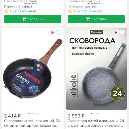
Горница, Гранит, с2651аг
HouseLoft, черный гранит,
Самовывоз:
сегодня
Самовывоз:
сегодня
HL52122, пластиковая ручка
Курьером:
завтра
Курьером:
завтра
5
158 отзывов
4.6
156 отзывов
•
•
В корзину
В корзину
2 414 ₽
1 990 ₽
Сковорода литой алюминий, 24
Сковорода литой алюминий, 24
см, антипригарное покрытие,
см, антипригарное покрытие,