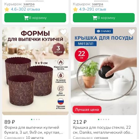
Мультидом, Орнамент, МТ8-
Д4126Ч
Курьером:
завтра
Курьером:
завтра
139
4.6
302 отзыва
4.9
291 отзыв
•
•
В корзину
В корзину
Лучшая цена
89 ₽
212 ₽
Форма для выпечки куличей
Крышка для посуды стекло, 22
бумага, 3 шт, 9х9 см, круглая,
см, Daniks, металлический обод,
пасхальные, Мультидом, МТ8-
кнопка бакелит, черная,
Самовывоз:
10 августа
Самовывоз:
сегодня