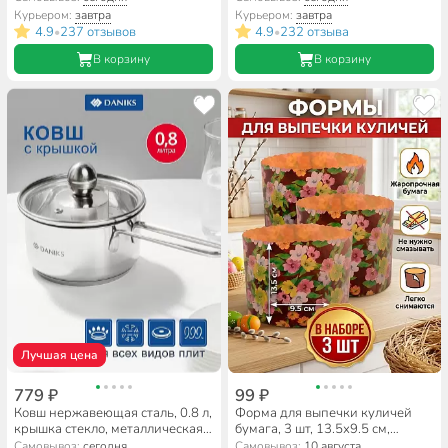
Д4128Ч
сгг260а
Курьером:
завтра
Курьером:
завтра
4.9
237 отзывов
4.9
232 отзыва
•
•
В корзину
В корзину
Лучшая цена
779 ₽
99 ₽
Ковш нержавеющая сталь, 0.8 л,
Форма для выпечки куличей
крышка стекло, металлическая
бумага, 3 шт, 13.5х9.5 см,
ручка, индукция, Daniks, GS-
круглая, пасхальные,
Самовывоз:
сегодня
Самовывоз:
10 августа