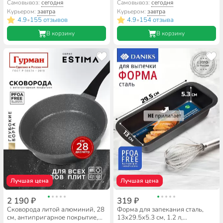
Kukmara, Granit Ultra, синяя,
Мечта, Premium grey, серая,
Самовывоз:
сегодня
Самовывоз:
сегодня
сгг240а
съемная ручка, 024901
Курьером:
завтра
Курьером:
завтра
4.9
155 отзывов
4.9
154 отзыва
•
•
В корзину
В корзину
Лучшая цена
Лучшая цена
2 190 ₽
319 ₽
Сковорода литой алюминий, 28
Форма для запекания сталь,
см, антипригарное покрытие,
13х29.5х5.3 см, 1.2 л,