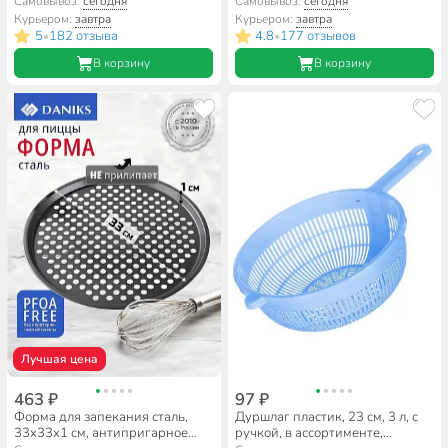
Гранит, с крышкой, Горница,
01311-14CA/SD-514,
Самовывоз:
сегодня
Самовывоз:
сегодня
кн2832аг
индукция
Курьером:
завтра
Курьером:
завтра
5
182 отзыва
4.8
177 отзывов
•
•
В корзину
В корзину
Лучшая цена
463 ₽
97 ₽
Форма для запекания сталь,
Дуршлаг пластик, 23 см, 3 л, с
33х33х1 см, антипригарное
ручкой, в ассортименте,