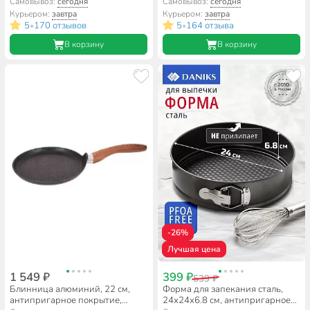
покрытие, круглая, для пиццы,
Альтернатива, М597
Самовывоз:
сегодня
Самовывоз:
сегодня
Daniks, KB18995
Курьером:
завтра
Курьером:
завтра
5
170 отзывов
5
164 отзыва
•
•
В корзину
В корзину
-26%
Лучшая цена
1 549 ₽
399 ₽
539 ₽
Блинница алюминий, 22 см,
Форма для запекания сталь,
антипригарное покрытие,
24х24х6.8 см, антипригарное