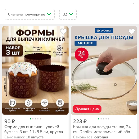
Сначала популярные
32
Лучшая цена
90 ₽
223 ₽
Форма для выпечки куличей
Крышка для посуды стекло, 24
бумага, 3 шт, 11х8.5 см, круглая,
см, Daniks, металлический обод,
Мультидом, МТ8-111
кнопка бакелит, черная,
Самовывоз:
10 августа
Самовывоз:
сегодня