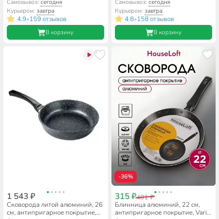
Kukmara, Granit Ultra, синяя,
покрытие, круглая, разъемная,
Самовывоз:
сегодня
Самовывоз:
сегодня
сгг280а
Daniks, K-8000.4
Курьером:
завтра
Курьером:
завтра
4.9
159 отзывов
4.8
158 отзывов
•
•
В корзину
В корзину
-36%
1 543 ₽
315 ₽
491 ₽
Сковорода литой алюминий, 26
Блинница алюминий, 22 см,
см, антипригарное покрытие,
антипригарное покрытие, Vari,