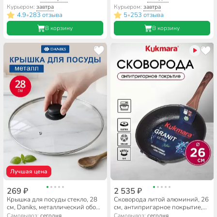
110
Д4122Ч
Курьером:
завтра
Курьером:
завтра
4.9
283 отзыва
5
253 отзыва
•
•
В корзину
В корзину
Лучшая цена
269 ₽
2 535 ₽
Крышка для посуды стекло, 28
Сковорода литой алюминий, 26
см, Daniks, металлический обод,
см, антипригарное покрытие,
кнопка бакелит, черная,
Kukmara, Granit Ultra, синяя,
Самовывоз:
сегодня
Самовывоз:
сегодня