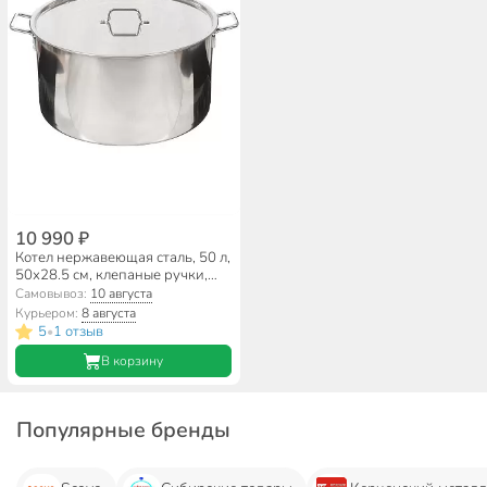
10 990 ₽
Котел нержавеющая сталь, 50 л,
50х28.5 см, клепаные ручки,
Катунь, Общепит, КТ-ОБ-51
Самовывоз:
10 августа
Курьером:
8 августа
5
1 отзыв
•
В корзину
Популярные бренды