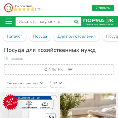
Приложение
Открыть
1.7M
Каталог
Посуда
Для приготовления
Посуд
Посуда для хозяйственных нужд
15 товаров
ФИЛЬТРЫ
Сначала популярные
32
ХИТ
ПРОДАЖ