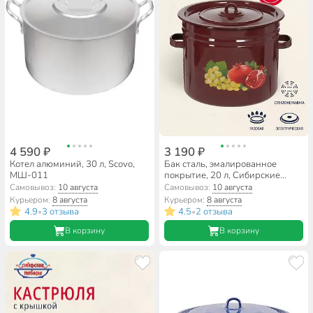
4 590 ₽
3 190 ₽
Котел алюминий, 30 л, Scovo,
Бак сталь, эмалированное
МШ-011
покрытие, 20 л, Сибирские
товары, С2827/.в/59/.СГ59, в
Самовывоз:
10 августа
Самовывоз:
10 августа
ассортименте
Курьером:
8 августа
Курьером:
8 августа
4.9
3 отзыва
4.5
2 отзыва
•
•
В корзину
В корзину