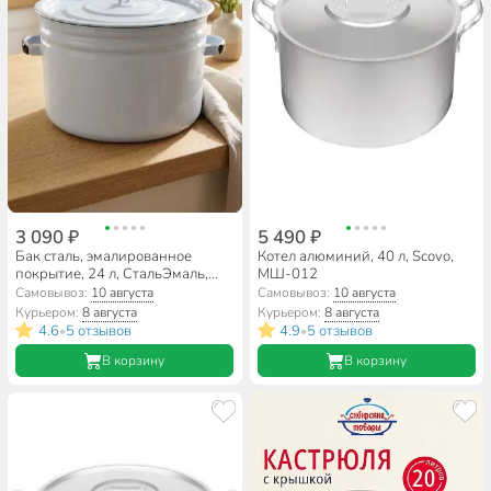
3 090 ₽
5 490 ₽
Бак сталь, эмалированное
Котел алюминий, 40 л, Scovo,
покрытие, 24 л, СтальЭмаль,
МШ-012
2с29, в ассортименте
Самовывоз:
10 августа
Самовывоз:
10 августа
Курьером:
8 августа
Курьером:
8 августа
4.6
5 отзывов
4.9
5 отзывов
•
•
В корзину
В корзину