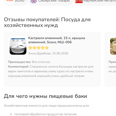
Scovo
Сибирские товары
Керченский металл
Отзывы покупателей: Посуда для
хозяйственных нужд
Кастрюля алюминий, 15 л, крышка
алюминий, Scovo, МШ-006
Анна Дерябова, 15.06.2026
Преимущества:
Все отлично.
Преи
Комментарий:
Специально купила большую кастрюлю для
идеа
варки кампотов и аареньеа,скажу одно,что кастрюля очень
не д
хорошая,алюминий хороший,очень удобный литраж
нужн
Для чего нужны пищевые баки
Хозяйственные емкости для пищи предназначены для:
тепловой обработки продуктов питания;