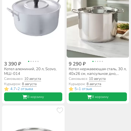
3 390 ₽
9 290 ₽
Котел алюминий, 20 л, Scovo,
Котел нержавеющая сталь, 30 л,
МШ-014
40х26 см, капсульное дно,
Катунь, Общепит, КТ-ОБ-30 К
Самовывоз:
10 августа
Самовывоз:
10 августа
Курьером:
8 августа
Курьером:
8 августа
4.7
2 отзыва
5
1 отзыв
•
•
В корзину
В корзину