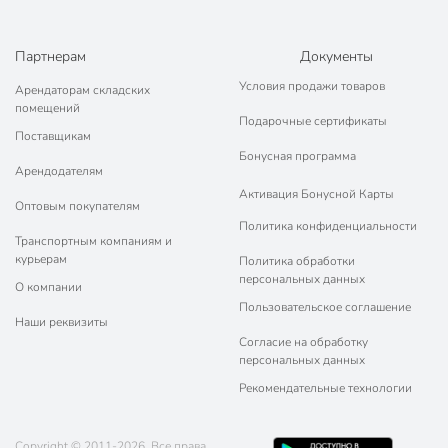
закусок, салатов, горячих и холодных напитков.
Небольшой вес и компактные размеры делает одноразовую
кухонную утварь удобной для транспортировки.
Партнерам
Документы
Широкий ассортимент: разнообразие расцветок и элементов
Условия продажи товаров
Арендаторам складских
декора, возможность размещения логотипов.
помещений
Подарочные сертификаты
Выгодная покупка в интернет-магазине
Поставщикам
Бонусная программа
«Порядок»
Арендодателям
Активация Бонусной Карты
На нашем сайте представлен большой выбор посуды для
Оптовым покупателям
одноразового применения от Юпласт, Мистерия и других
Политика конфиденциальности
производителей. Предлагаем недорого купить одноразовые
Транспортным компаниям и
тарелки, стаканчики, столовые приборы, контейнеры наборами от 6
курьерам
Политика обработки
до 50 штук с доставкой по г. Москва и в любой регион России. У нас
персональных данных
О компании
привлекательные цены, стимулирующие акции и профессиональный
Пользовательское соглашение
сервис!
Наши реквизиты
Согласие на обработку
персональных данных
Рекомендательные технологии
Copyright © 2011-2026. Все права