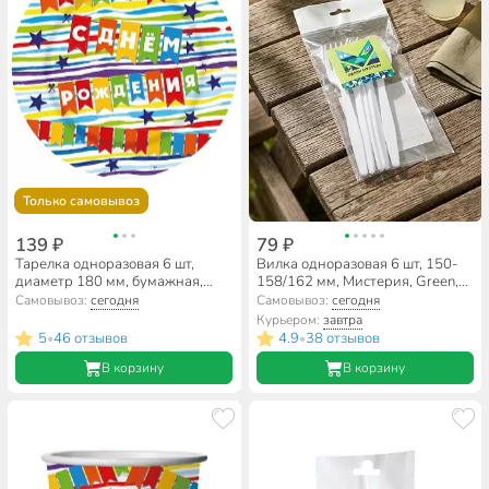
Только самовывоз
139 ₽
79 ₽
Тарелка одноразовая 6 шт,
Вилка одноразовая 6 шт, 150-
диаметр 180 мм, бумажная,
158/162 мм, Мистерия, Green,
Микрос, в ассортименте
192110/192110Г/192111/105002
Самовывоз:
сегодня
Самовывоз:
сегодня
Курьером:
завтра
5
46 отзывов
4.9
38 отзывов
•
•
В корзину
В корзину