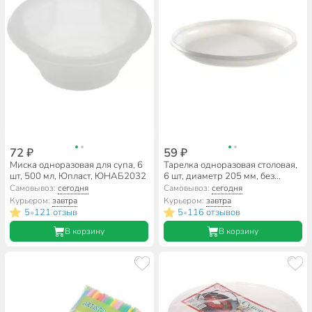
72 ₽
59 ₽
Миска одноразовая для супа, 6
Тарелка одноразовая столовая,
шт, 500 мл, Юпласт, ЮНАБ2032
6 шт, диаметр 205 мм, без
секций, Юпласт, ЮНАБ2030
Самовывоз:
сегодня
Самовывоз:
сегодня
Курьером:
завтра
Курьером:
завтра
5
121 отзыв
5
116 отзывов
•
•
В корзину
В корзину