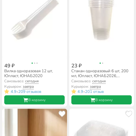
49 ₽
23 ₽
Вилка одноразовая 12 шт,
Стакан одноразовый 6 шт, 200
Юпласт, ЮНАБ2020
мл, Юпласт, ЮНАБ2026,
прозрачный
Самовывоз:
сегодня
Самовывоз:
сегодня
Курьером:
завтра
Курьером:
завтра
4.9
209 отзывов
4.9
201 отзыв
•
•
В корзину
В корзину