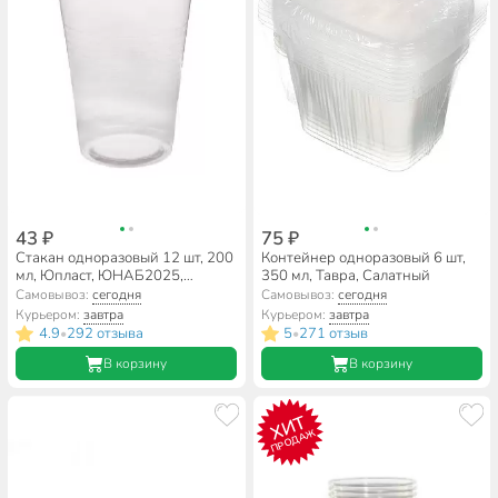
43 ₽
75 ₽
Стакан одноразовый 12 шт, 200
Контейнер одноразовый 6 шт,
мл, Юпласт, ЮНАБ2025,
350 мл, Тавра, Салатный
прозрачный
Самовывоз:
сегодня
Самовывоз:
сегодня
Курьером:
завтра
Курьером:
завтра
4.9
292 отзыва
5
271 отзыв
•
•
В корзину
В корзину
ХИТ
ПРОДАЖ