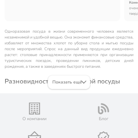
Комм
очен
твер
конт
закр
Одноразовая посуда в жизни современного человека является
незаменимой и удобной вещью. Она экономит финансовые средства,
избавляет от множества хлопот по уборке стола и мытью посуды
после мероприятий. Спрос на данный вид продукции ежедневно
растет: столовые принадлежности применяются при организации
туристических поездок, проведении пикников, детских дней
рождения, а также в заведениях быстрого питания.
Разновидности одноразовой посуды
Показать ещё
Кухонный инвентарь однократного использования применяется
практически во всех жизненных сферах, связанных с питанием.
Сегодня, помимо традиционных тарелок, производители
предлагают разнообразные по форме и назначению стаканчики,
контейнеры, салатники, ложки, вилки, ножи, чашки с ручками.
Все
О компании
Блог
многообразие одноразовой посуды по материалу изготовления
делится на две основные категории: