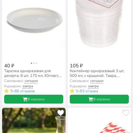
40 ₽
105 ₽
Тарелка одноразовая для
Контейнер одноразовый 3 шт,
десерта, 6 шт, 170 мл, Юпласт,
500 мл, с крышкой, Тавра,
ЮНАБ2028
Суповой
Самовывоз:
сегодня
Самовывоз:
сегодня
Курьером:
завтра
Курьером:
завтра
5
86 отзывов
5
83 отзыва
•
•
В корзину
В корзину