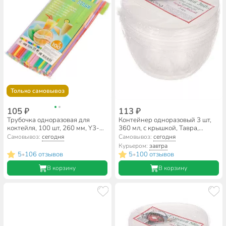
Только самовывоз
105 ₽
113 ₽
Трубочка одноразовая для
Контейнер одноразовый 3 шт,
коктейля, 100 шт, 260 мм, Y3-
360 мл, с крышкой, Тавра,
608, разноцветная
Суповой
Самовывоз:
сегодня
Самовывоз:
сегодня
Курьером:
завтра
5
106 отзывов
5
100 отзывов
•
•
В корзину
В корзину