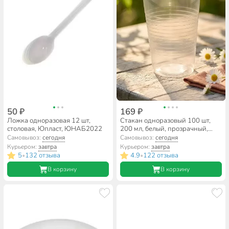
50 ₽
169 ₽
Ложка одноразовая 12 шт,
Стакан одноразовый 100 шт,
столовая, Юпласт, ЮНАБ2022
200 мл, белый, прозрачный,
Мистерия, в ассортименте
Самовывоз:
сегодня
Самовывоз:
сегодня
Курьером:
завтра
Курьером:
завтра
5
132 отзыва
4.9
122 отзыва
•
•
В корзину
В корзину