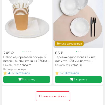
Только самовывоз
249 ₽
86 ₽
Набор одноразовой посуды 6
Тарелка одноразовая 12 шт,
персон, вилки, стаканы 250мл,
диаметр 170 мм, картон,
тарелки сахарный тростник,
Мистерия, 183000, белая
Самовывоз:
7 августа
Самовывоз:
сегодня
салфетки, Мистерия, Эко,
Курьером:
завтра
111053
4.9
16 отзывов
5
10 отзывов
•
•
В корзину
В корзину
Показать ещё