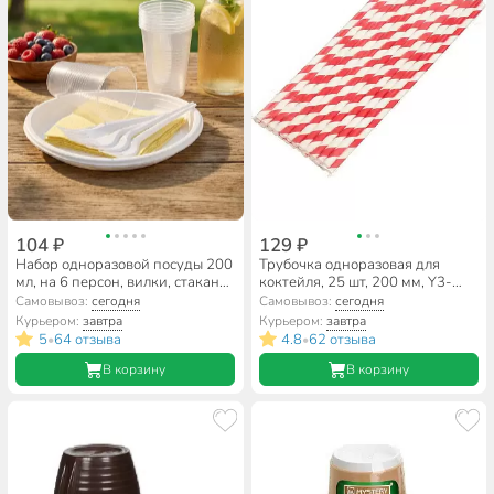
104 ₽
129 ₽
Набор одноразовой посуды 200
Трубочка одноразовая для
мл, на 6 персон, вилки, стаканы
коктейля, 25 шт, 200 мм, Y3-
200 мл, тарелки, салфетки,
607, в ассортименте
Самовывоз:
сегодня
Самовывоз:
сегодня
Юпласт, Пикник, ЮНАБ2031
Курьером:
завтра
Курьером:
завтра
5
64 отзыва
4.8
62 отзыва
•
•
В корзину
В корзину