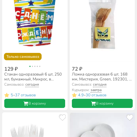
Только самовывоз
129 ₽
72 ₽
Стакан одноразовый 6 шт, 250
Ложка одноразовая 6 шт, 168
мл, бумажный, Микрос, в
мм, Мистерия, Green, 192301, в
ассортименте
ассортименте
Самовывоз:
сегодня
Самовывоз:
сегодня
Курьером:
завтра
5
37 отзывов
4.9
30 отзывов
•
•
В корзину
В корзину