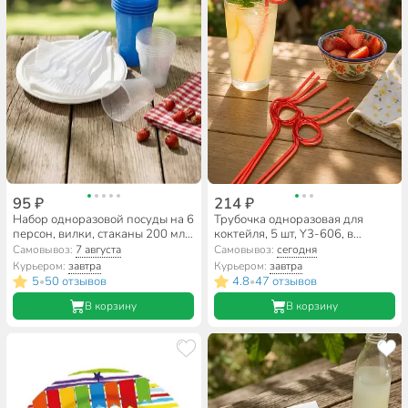
95 ₽
214 ₽
Набор одноразовой посуды на 6
Трубочка одноразовая для
персон, вилки, стаканы 200 мл,
коктейля, 5 шт, Y3-606, в
стаканы 100 мл, тарелки,
ассортименте
Самовывоз:
7 августа
Самовывоз:
сегодня
салфетки, Мистерия, Турист,
Курьером:
завтра
Курьером:
завтра
187060
5
50 отзывов
4.8
47 отзывов
•
•
В корзину
В корзину