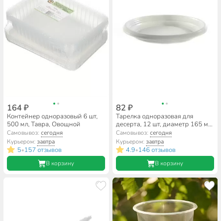
164 ₽
82 ₽
Контейнер одноразовый 6 шт,
Тарелка одноразовая для
500 мл, Тавра, Овощной
десерта, 12 шт, диаметр 165 мм,
d170 мм, Юпласт, ЮНАБ2058
Самовывоз:
сегодня
Самовывоз:
сегодня
Курьером:
завтра
Курьером:
завтра
5
157 отзывов
4.9
146 отзывов
•
•
В корзину
В корзину