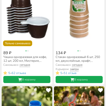
Только самовывоз
89 ₽
134 ₽
Чашка одноразовая для кофе,
Стакан одноразовый 6 шт, 250
12 шт, 200 мл, Мистерия,
мл, двухслойные, крафт,
182350/182352/104484
Мистерия, Green, 182956кф
Самовывоз:
сегодня
Самовывоз:
сегодня
Курьером:
завтра
5
62 отзыва
5
51 отзыв
•
•
В корзину
В корзину