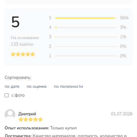
5
5
96%
4
3%
3
1%
На основании
133 оценок
2
0%
1
0%
Сортировать:
по дате
по оценке
по полезности
c фото
Дмитрий
01.07.2026
Опыт использования:
Только купил
Достоинства:
Качество материалов, плотность, количество в