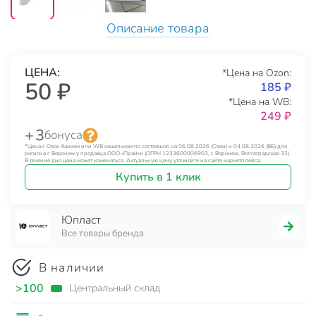
Описание товара
ЦЕНА:
*Цена на Ozon:
50 ₽
185 ₽
*Цена на WB:
249 ₽
+ 3
бонуса
*Цена с Озон банком или WB кошельком по состоянию на 06.08.2026 (Озон) и 04.08.2026 (ВБ) для
региона г. Воронеж у продавца ООО «Прайм» (ОГРН 1233600006903, г. Воронеж, Волгоградская 32).
В течение дня цена может изменяться. Актуальную цену уточняйте на сайте маркетплейса.
Купить в 1 клик
Юпласт
Все товары бренда
В наличии
>100
Центральный склад