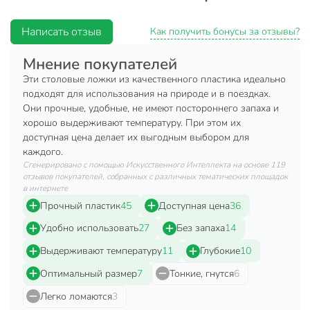
Количество в наборе, шт
12 шт
Написать отзыв
Как получить бонусы за отзывы?
Бренд
Юпласт
Мнение покупателей
Страна производства
Россия
Эти столовые ложки из качественного пластика идеально
подходят для использования на природе и в поездках.
Артикул производителя
ЮНАБ2022
Они прочные, удобные, не имеют постороннего запаха и
хорошо выдерживают температуру. При этом их
Вес в упаковке
30 г
доступная цена делает их выгодным выбором для
Габариты упаковки
24 x 6 x 4 см
каждого.
Сгенерировано с помощью Искусственного Интеллекта на основе 119
отзывов покупателей, собранных с различных тематических площадок
в интернете
Прочный пластик
45
Доступная цена
36
Удобно использовать
27
Без запаха
14
Выдерживают температуру
11
Глубокие
10
Оптимальный размер
7
Тонкие, гнутся
6
Легко ломаются
3