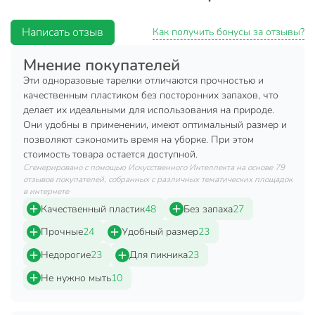
Бренд
Юпласт
Написать отзыв
Как получить бонусы за отзывы?
Страна производства
Россия
Мнение покупателей
Назначение
для десерта
Эти одноразовые тарелки отличаются прочностью и
Артикул производителя
ЮНАБ2028
качественным пластиком без посторонних запахов, что
делает их идеальными для использования на природе.
Вес в упаковке
30 г
Они удобны в применении, имеют оптимальный размер и
позволяют сэкономить время на уборке. При этом
Габариты упаковки
20 x 17 x 2 см
стоимость товара остается доступной.
Сгенерировано с помощью Искусственного Интеллекта на основе 79
отзывов покупателей, собранных с различных тематических площадок
в интернете
Качественный пластик
48
Без запаха
27
Прочные
24
Удобный размер
23
Недорогие
23
Для пикника
23
Не нужно мыть
10