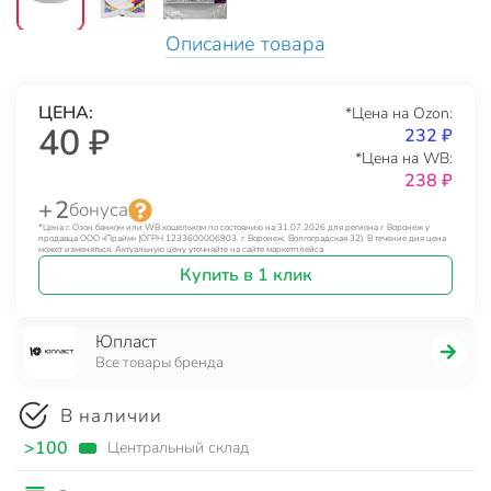
Описание товара
ЦЕНА:
*Цена на Ozon:
40 ₽
232 ₽
*Цена на WB:
238 ₽
+ 2
бонуса
*Цена с Озон банком или WB кошельком по состоянию на 31.07.2026 для региона г. Воронеж у
продавца ООО «Прайм» (ОГРН 1233600006903, г. Воронеж, Волгоградская 32). В течение дня цена
может изменяться. Актуальную цену уточняйте на сайте маркетплейса.
Купить в 1 клик
Юпласт
Все товары бренда
В наличии
>100
Центральный склад