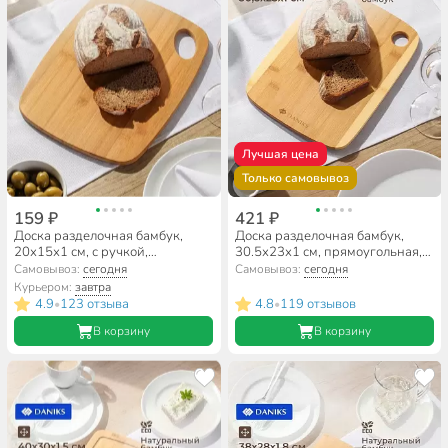
Лучшая цена
Только самовывоз
159 ₽
421 ₽
Доска разделочная бамбук,
Доска разделочная бамбук,
20х15х1 см, с ручкой,
30.5х23х1 см, прямоугольная,
прямоугольная, H-1634
Daniks, Бамбук, H-1568
Самовывоз:
сегодня
Самовывоз:
сегодня
Курьером:
завтра
4.9
123 отзыва
4.8
119 отзывов
•
•
В корзину
В корзину