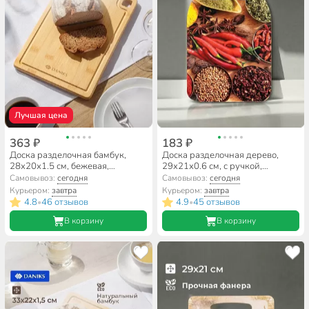
Лучшая цена
363 ₽
183 ₽
Доска разделочная бамбук,
Доска разделочная дерево,
28х20х1.5 см, бежевая,
29х21х0.6 см, с ручкой,
прямоугольная, Daniks,
прямоугольная, Красный перец,
Самовывоз:
сегодня
Самовывоз:
сегодня
CB35428B
К-17
Курьером:
завтра
Курьером:
завтра
4.8
46 отзывов
4.9
45 отзывов
•
•
В корзину
В корзину