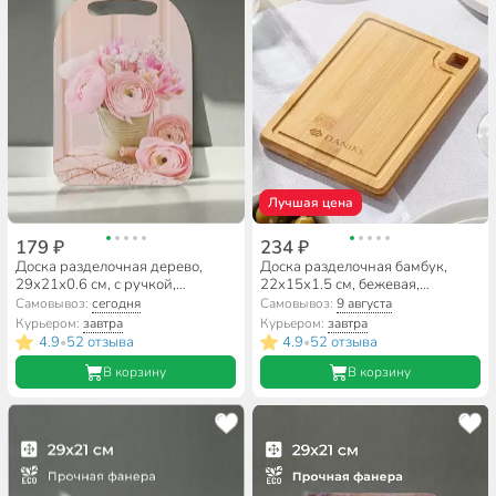
Лучшая цена
179 ₽
234 ₽
Доска разделочная дерево,
Доска разделочная бамбук,
29х21х0.6 см, с ручкой,
22х15х1.5 см, бежевая,
розовая, прямоугольная, К-150
прямоугольная, Daniks,
Самовывоз:
сегодня
Самовывоз:
9 августа
CB35422B
Курьером:
завтра
Курьером:
завтра
4.9
52 отзыва
4.9
52 отзыва
•
•
В корзину
В корзину