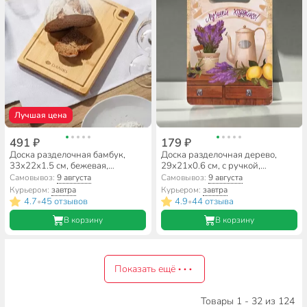
Лучшая цена
491 ₽
179 ₽
Доска разделочная бамбук,
Доска разделочная дерево,
33х22х1.5 см, бежевая,
29х21х0.6 см, с ручкой,
прямоугольная, Daniks,
прямоугольная, Ф-18
Самовывоз:
9 августа
Самовывоз:
9 августа
CB35433B
Курьером:
завтра
Курьером:
завтра
4.7
45 отзывов
4.9
44 отзыва
•
•
В корзину
В корзину
Показать ещё
Товары 1 - 32 из 124