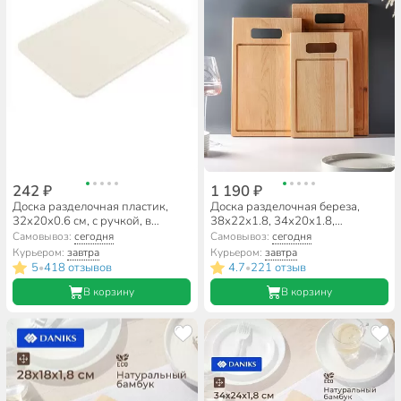
242 ₽
1 190 ₽
Доска разделочная пластик,
Доска разделочная береза,
32х20х0.6 см, с ручкой, в
38х22х1.8, 34х20х1.8,
ассортименте, прямоугольная,
30х18х1.8 см, 1.8 см, 3 шт, с
Самовывоз:
сегодня
Самовывоз:
сегодня
Martika, С53МОЛ/МОКК/СГОЛ
ручкой, с кровостоком,
Курьером:
завтра
Курьером:
завтра
прямоугольная, Alber, 80053
5
418 отзывов
4.7
221 отзыв
•
•
В корзину
В корзину