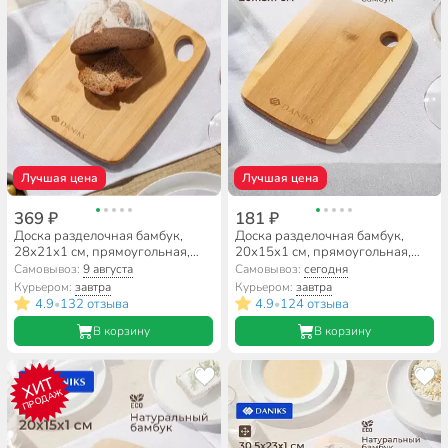
Лучшая цена
Лучшая цена
369 ₽
181 ₽
Доска разделочная бамбук,
Доска разделочная бамбук,
28х21х1 см, прямоугольная,
20х15х1 см, прямоугольная,
Daniks, Бамбук, H-1635
Daniks, Бамбук, H-1567
Самовывоз:
9 августа
Самовывоз:
сегодня
Курьером:
завтра
Курьером:
завтра
4.9
132 отзыва
4.9
124 отзыва
•
•
В корзину
В корзину
ХИТ
ПРОДАЖ