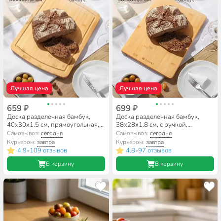
Лучшая цена
Лучшая цена
659 ₽
699 ₽
Доска разделочная бамбук,
Доска разделочная бамбук,
40х30х1.5 см, прямоугольная,
38х28х1.8 см, с ручкой,
Daniks, H-1765
прямоугольная, Daniks, H-
Самовывоз:
сегодня
Самовывоз:
сегодня
1080L
Курьером:
завтра
Курьером:
завтра
4.9
109 отзывов
4.8
97 отзывов
•
•
В корзину
В корзину