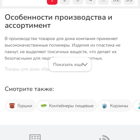
Особенности производства и
ассортимент
В производстве товаров для дома компания применяет
высококачественные полимеры. Изделия из пластика не
пахнут, не выделяют токсичных веществ, что делает их
безопасными для людей и домашних животных.
Показать ещё
Товары для дома «Идея» представлены:
аксессуарами для ванной и туалета
: мыльницами,
дозаторами для моющих средств, навесными полками и
Смотрите также:
ящиками для хранения банных принадлежностей,
бытовой химии, а также нескользящими ковриками,
Горшки
Контейнеры пищевые
Корзины
ершиками и так далее;
посудой и кухонными принадлежностями:
контейнерами
для сыпучих/жидких продуктов, формами для
приготовления пельменей, мисками, кружками,
ковшиками. Для поддержания чистоты и порядка