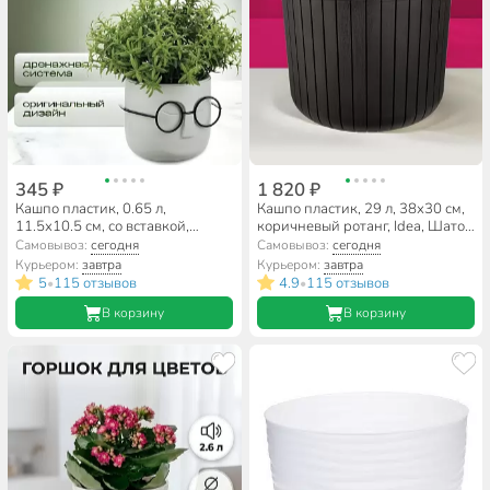
345 ₽
1 820 ₽
Кашпо пластик, 0.65 л,
Кашпо пластик, 29 л, 38х30 см,
11.5х10.5 см, со вставкой,
коричневый ротанг, Idea, Шато,
белый ротанг, Idea, Стив, М
М 3040
Самовывоз:
сегодня
Самовывоз:
сегодня
3079
Курьером:
завтра
Курьером:
завтра
5
115 отзывов
4.9
115 отзывов
•
•
В корзину
В корзину