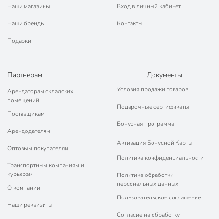
новинками по актуальным ценам.
Наши магазины
Вход в личный кабинет
Продукция изготавливается из экологически
Наши бренды
Контакты
безопасного сырья. Отличается хорошей эргономикой,
удобством использования.
Подарки
Конструкторы и инженеры бренда тщательно следят за
тенденциями в мире дизайна. Предлагают модели
продукции в ярких цветах, с оригинальными
Партнерам
Документы
орнаментами и принтами, из глянцевого и матового
Условия продажи товаров
пластика.
Арендаторам складских
помещений
Во время производства продукция проходит контроль
Подарочные сертификаты
Поставщикам
качества на каждом этапе, что позволяет исключить
Бонусная программа
появление брака.
Арендодателям
Активация Бонусной Карты
Оптовым покупателям
Почему заказывают в интернет-
Политика конфиденциальности
магазине «Порядок»
Транспортным компаниям и
курьерам
Политика обработки
персональных данных
Большой выбор изделий хозяйственного назначения.
О компании
Пользовательское соглашение
В продаже только сертифицированная продукция.
Наши реквизиты
Товары соответствуют ГОСТ, имеют гарантию
Согласие на обработку