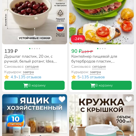
-24%
139 ₽
90 ₽
119 ₽
Дуршлаг пластик, 20 см, с
Контейнер пищевой для
ручкой, белый ротанг, Idea,
бутербродов пластик,
М1130
15х10.5х4 см, Idea, Чехол на
Самовывоз:
сегодня
Самовывоз:
сегодня
бутер, М1201
Курьером:
завтра
Курьером:
завтра
4.9
135 отзывов
5
135 отзывов
•
•
В корзину
В корзину