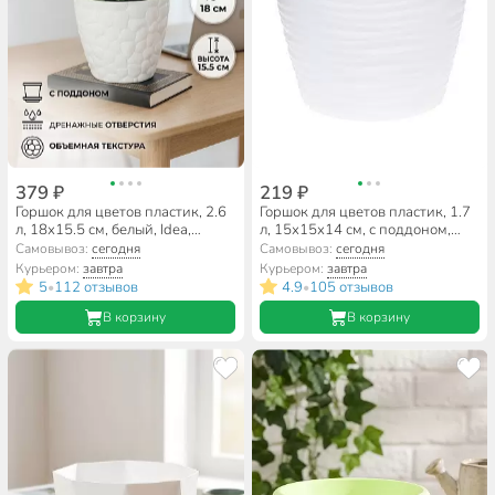
379 ₽
219 ₽
Горшок для цветов пластик, 2.6
Горшок для цветов пластик, 1.7
л, 18х15.5 см, белый, Idea,
л, 15х15х14 см, с поддоном,
Камни, М 3173
белый, Idea, Дюна, М 3068
Самовывоз:
сегодня
Самовывоз:
сегодня
Курьером:
завтра
Курьером:
завтра
5
112 отзывов
4.9
105 отзывов
•
•
В корзину
В корзину