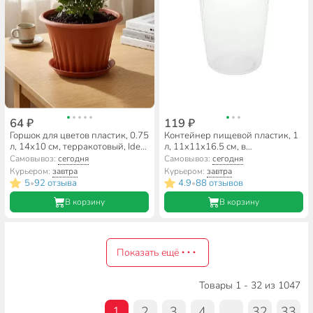
64 ₽
119 ₽
Горшок для цветов пластик, 0.75
Контейнер пищевой пластик, 1
л, 14х10 см, терракотовый, Idea,
л, 11х11х16.5 см, в
Кэрол, М 3154
ассортименте, круглый, Idea,
Самовывоз:
сегодня
Самовывоз:
сегодня
Ролл, М1475
Курьером:
завтра
Курьером:
завтра
5
92 отзыва
4.9
88 отзывов
•
•
В корзину
В корзину
Показать ещё
Товары 1 - 32 из 1047
1
2
3
4
...
32
33