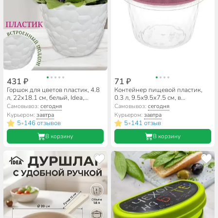
431 ₽
71 ₽
Горшок для цветов пластик, 4.8
Контейнер пищевой пластик,
л, 22х18.1 см, белый, Idea,
0.3 л, 9.5х9.5х7.5 см, в
Камни, М 3174
ассортименте, круглый, Idea,
Самовывоз:
сегодня
Самовывоз:
сегодня
Ролл, М 1470
Курьером:
завтра
Курьером:
завтра
5
146 отзывов
5
141 отзыв
•
•
В корзину
В корзину