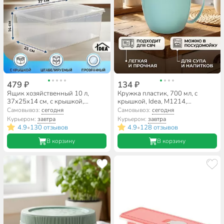
479 ₽
134 ₽
Ящик хозяйственный 10 л,
Кружка пластик, 700 мл, с
37х25х14 см, с крышкой,
крышкой, Idea, М1214,
прозрачный, Idea, М 2352
фисташковая
Самовывоз:
сегодня
Самовывоз:
сегодня
Курьером:
завтра
Курьером:
завтра
4.9
130 отзывов
4.9
128 отзывов
•
•
В корзину
В корзину