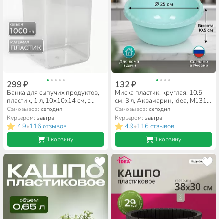
299 ₽
132 ₽
Банка для сыпучих продуктов,
Миска пластик, круглая, 10.5
пластик, 1 л, 10х10х14 см, с
см, 3 л, Аквамарин, Idea, М1312,
крышкой, Idea, Степ, М 1292
аквамарин
Самовывоз:
сегодня
Самовывоз:
сегодня
Курьером:
завтра
Курьером:
завтра
4.9
116 отзывов
4.9
116 отзывов
•
•
В корзину
В корзину