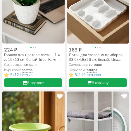
224 ₽
169 ₽
Горшок для цветов пластик, 1.4
Лоток для столовых приборов
л, 15х13 см, белый, Idea, Камни,
33.5x4.8x26 см, белый, Idea,
М 3172
М1140
Самовывоз:
сегодня
Самовывоз:
сегодня
Курьером:
завтра
Курьером:
завтра
5
121 отзыв
5
119 отзывов
•
•
В корзину
В корзину