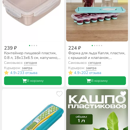
239 ₽
224 ₽
Контейнер пищевой пластик,
Форма для льда Капля, пластик,
0.8 л, 18х13х6.5 см, капучино,
с крышкой и клапаном,
прямоугольный, Idea, Фреш, М
аквамарин, Idea, М 1250
Самовывоз:
сегодня
Самовывоз:
сегодня
1422
Курьером:
завтра
Курьером:
завтра
4.9
233 отзыва
4.9
202 отзыва
•
•
В корзину
В корзину