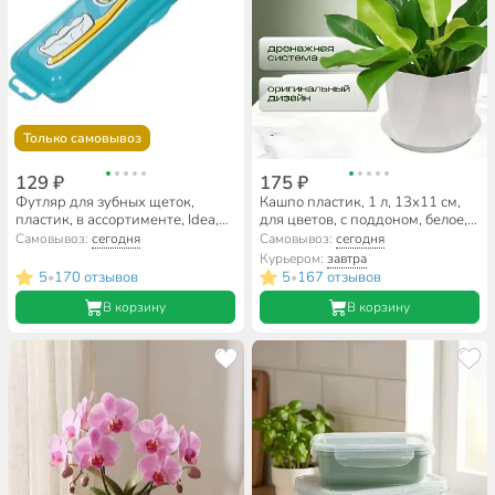
Только самовывоз
129 ₽
175 ₽
Футляр для зубных щеток,
Кашпо пластик, 1 л, 13х11 см,
пластик, в ассортименте, Idea,
для цветов, с поддоном, белое,
М2553
Idea, Призма, М 3137
Самовывоз:
сегодня
Самовывоз:
сегодня
Курьером:
завтра
5
170 отзывов
5
167 отзывов
•
•
В корзину
В корзину