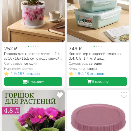
252 ₽
749 ₽
Горшок для цветов пластик, 2.4
Контейнер пищевой пластик,
л, 16х16х15.5 см, с подставкой,
0.4, 0.8, 1.4 л, 3 шт,
орхидея, Idea, Деко, М 3106
фисташковый, Idea, Фреш, М
Самовывоз:
сегодня
Самовывоз:
сегодня
1426
Курьером:
завтра
Курьером:
завтра
4.9
157 отзывов
4.9
148 отзывов
•
•
В корзину
В корзину