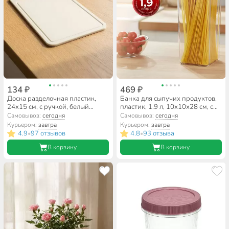
134 ₽
469 ₽
Доска разделочная пластик,
Банка для сыпучих продуктов,
24х15 см, с ручкой, белый
пластик, 1.9 л, 10х10х28 см, с
ротанг, прямоугольная, Idea, М
крышкой, Idea, Степ, М 1294
Самовывоз:
сегодня
Самовывоз:
сегодня
1571
Курьером:
завтра
Курьером:
завтра
4.9
97 отзывов
4.8
93 отзыва
•
•
В корзину
В корзину