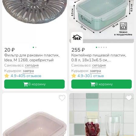
20 ₽
255 ₽
Фильтр для раковин пластик,
Контейнер пищевой пластик,
Idea, М 1268, серебристый
0.8 л, 18х13х6.5 см,
фисташковый, прямоугольный,
Самовывоз:
сегодня
Самовывоз:
сегодня
Idea, Фреш, М 1422
Курьером:
завтра
Курьером:
завтра
4.9
405 отзывов
4.9
301 отзыв
•
•
В корзину
В корзину