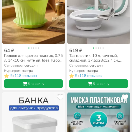
64 ₽
619 ₽
Горшок для цветов пластик, 0.75
Таз пластик, 10 л, круглый,
л, 14х10 см, мятный, Idea, Кэрол,
складной, 37.5х28х12.4 см,
М 3154
Флекс, смоки, Idea, М 2502
Самовывоз:
сегодня
Самовывоз:
сегодня
Курьером:
завтра
Курьером:
завтра
5
118 отзывов
5
118 отзывов
•
•
В корзину
В корзину