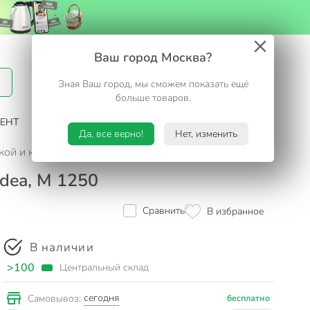
Вход / Регистрация
Ваш город Москва?
Зная Ваш город, мы сможем показать ещё
Избранное
Корзина
больше товаров.
ЕНТ
САД И ОГОРОД
ТУРИЗМ. ОТДЫХ НА ДАЧЕ
Да, все верно!
Нет, изменить
кой и клапаном, аквамарин, Idea, М 1250
dea, М 1250
Сравнить
В избранное
В наличии
>100
Центральный склад
сегодня
Самовывоз:
бесплатно