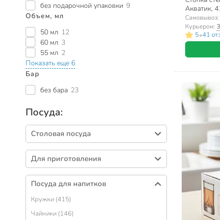
без подарочной упаковки
9
Акватик, 
Объем, мл
Самовывоз
Курьером:
3
50 мл
12
•
5
41 от
60 мл
3
55 мл
2
Показать еще 6
Бар
без бара
23
Посуда:
Столовая посуда
Тарелки (395)
Для приготовления
Салатники (320)
Кастрюли (436)
Столовые приборы (268)
Посуда для напитков
Сковороды (314)
Блюда (88)
Кружки (415)
Формы для выпечки (262)
Сервизы столовые (64)
Чайники (146)
Наборы посуды (113)