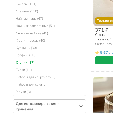
Подносы (58)
Бокалы (131)
Ковшики (56)
Вазы для фруктов, конфет (52)
Стаканы (110)
Крышки для посуды (54)
Солонки, перечницы и емкости для специй
Чайные пары (67)
(51)
Казаны (50)
Только с
Чайники заварочные (51)
Менажницы (38)
Сотейники (40)
371 ₽
Сервизы чайные (45)
Салфетницы (32)
Стопка стек
Горшочки для запекания (38)
Triumph, 4
Френч-прессы (40)
Одноразовая посуда (31)
Блинницы (27)
Самовывоз
Кувшины (30)
Сахарницы (30)
Пароварки (14)
•
5
37 от
Графины (19)
Бульонницы (22)
Посуда для хозяйственных нужд (14)
Стопки (17)
Тортницы, наборы для торта (11)
Дуршлаги (14)
Турки (11)
Креманки (9)
Утятницы, гусятницы (3)
Наборы для спиртного (5)
Супники (5)
Наборы для фондю (1)
Наборы для сока (3)
Наборы керамической посуды (4)
Рюмки (3)
Соусники (3)
Для консервирования и
хранения