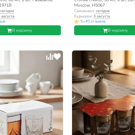
41971B
Moscow, H5067
:
сегодня
Самовывоз:
сегодня
 августа
Курьером:
3 августа
•
зыв
5
40 отзывов
В корзину
В корзину