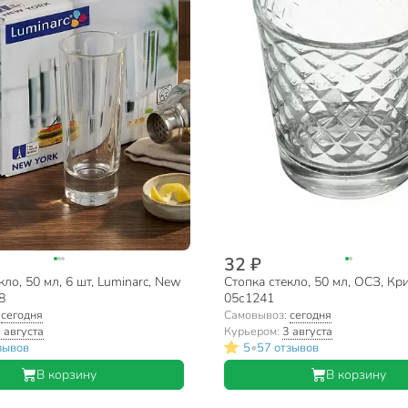
32 ₽
кло, 50 мл, 6 шт, Luminarc, New
Стопка стекло, 50 мл, ОСЗ, Кр
8
05с1241
:
сегодня
Самовывоз:
сегодня
 августа
Курьером:
3 августа
•
зывов
5
57 отзывов
В корзину
В корзину