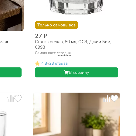
Только самовывоз
27 ₽
star,
Стопка стекло, 50 мл, ОСЗ, Джим Бим,
С998
Самовывоз:
сегодня
•
4.8
23 отзыва
В корзину