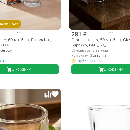
амовывоз
281 ₽
ло, 60 мл, 6 шт, Pasabahce,
Стопка стекло, 50 мл, 6 шт, Glas
1600B
Барокко, GN1_50_1
:
сегодня
Самовывоз:
5 августа
Курьером:
3 августа
•
зывов
5
37 отзывов
В корзину
В корзину