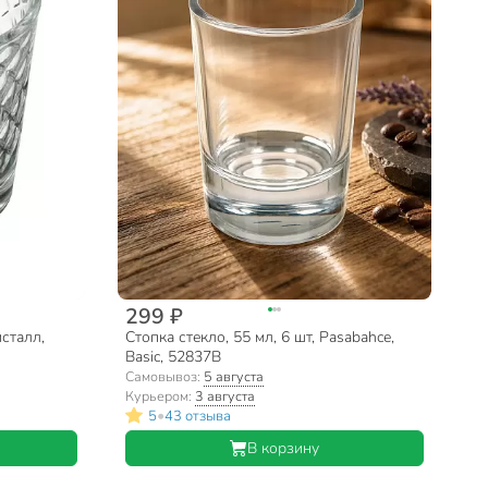
299 ₽
исталл,
Стопка стекло, 55 мл, 6 шт, Pasabahce,
Basic, 52837B
Самовывоз:
5 августа
Курьером:
3 августа
•
5
43 отзыва
В корзину