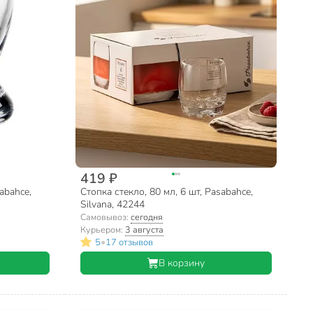
419 ₽
abahce,
Стопка стекло, 80 мл, 6 шт, Pasabahce,
Silvana, 42244
Самовывоз:
сегодня
Курьером:
3 августа
•
5
17 отзывов
В корзину