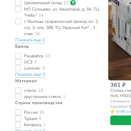
Центральный склад
17
МО Солнцево, ул. Авиаторов, д. 3А, ТЦ
"Небо"
14
г. Мытищи, Шараповский проезд, вл. 2,
стр. 3, пом. 289, ТЦ "Красный Кит", -1
этаж
14
Показать еще 2
Бренд
Pasabahce
10
ОСЗ
7
Luminarc
3
Показать еще 3
Материал
361 ₽
стекло
23
Стопка сте
York, H501
хрустальное стекло
1
Самовывоз
Страна производства
Курьером:
3
•
5
99 от
Россия
15
Турция
5
Беларусь
1
Показать еще 3