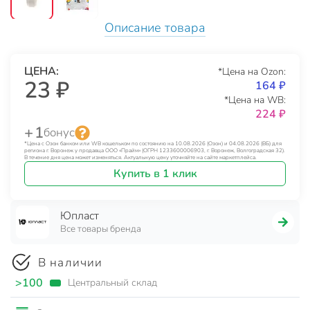
Описание товара
ЦЕНА:
*Цена на Ozon:
23 ₽
164 ₽
*Цена на WB:
224 ₽
+ 1
бонус
*Цена с Озон банком или WB кошельком по состоянию на 10.08.2026 (Озон) и 04.08.2026 (ВБ) для
региона г. Воронеж у продавца ООО «Прайм» (ОГРН 1233600006903, г. Воронеж, Волгоградская 32).
В течение дня цена может изменяться. Актуальную цену уточняйте на сайте маркетплейса.
Купить в 1 клик
Юпласт
Все товары бренда
В наличии
>100
Центральный склад