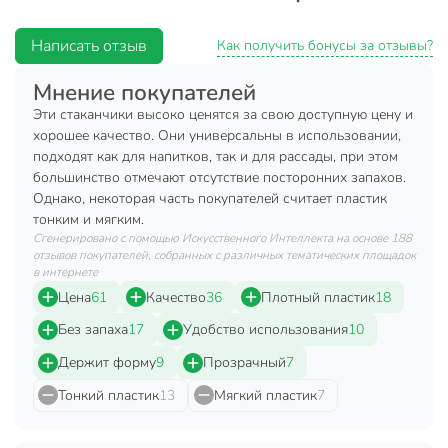
Техническая информация
Написать отзыв
Как получить бонусы за отзывы?
Количество в наборе, шт
6 шт
Мнение покупателей
Объем, мл
200 мл
Эти стаканчики высоко ценятся за свою доступную цену и
Бренд
Юпласт
хорошее качество. Они универсальны в использовании,
подходят как для напитков, так и для рассады, при этом
Страна производства
Россия
большинство отмечают отсутствие посторонних запахов.
Однако, некоторая часть покупателей считает пластик
Цвет
бесцветный
тонким и мягким.
Артикул производителя
ЮНАБ2026
Сгенерировано с помощью Искусственного Интеллекта на основе 188
отзывов покупателей, собранных с различных тематических площадок
в интернете
Вес в упаковке
15 г
Цена
61
Качество
36
Плотный пластик
18
Габариты упаковки
7 x 7 x 12 см
Без запаха
17
Удобство использования
10
Держит форму
9
Прозрачный
7
Тонкий пластик
13
Мягкий пластик
7