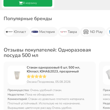
В корзину
Популярные бренды
Юпласт
Мистерия
Тавра
ND Play
Отзывы покупателей: Одноразовая
посуда 500 мл
Стакан одноразовый 6 шт, 500 мл,
Юпласт, ЮНАБ2023, прозрачный
Оксана Позднякова, 05.08.2026
Преимущества:
Очень удобный стакан.
Преи
Недостатки:
Пока не обнаружено
замо
Комментарий:
Стакан из довольно плотного материала.
макс
Плотный устойчивый. Использую не по назначению.
прио
Недо
Выращиваю цветочную рассаду.Очень удобно.
Комм