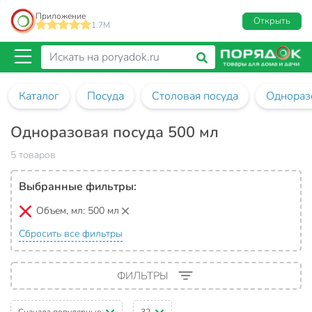
Приложение
Открыть
1.7M
Каталог
Посуда
Столовая посуда
Однораз
Одноразовая посуда 500 мл
5 товаров
Выбранные фильтры:
Объем, мл:
500 мл
Сбросить все фильтры
ФИЛЬТРЫ
Сначала популярные
32