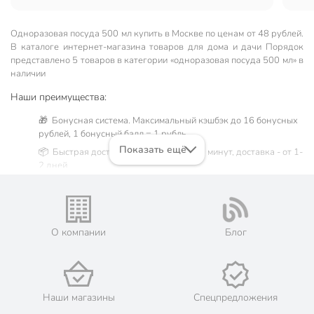
Одноразовая посуда 500 мл купить в Москве по ценам от 48 рублей.
В каталоге интернет-магазина товаров для дома и дачи Порядок
представлено 5 товаров в категории «одноразовая посуда 500 мл» в
наличии
Наши преимущества:
🎁 Бонусная система. Максимальный кэшбэк до 16 бонусных
рублей, 1 бонусный балл = 1 рубль.
Показать ещё
📦 Быстрая доставка. Самовывоз от 60 минут, доставка - от 1-
2 дней.
🛒 Бесплатный самовывоз из магазинов города Москва.
Жители Московской области могут сделать заказ и оплатить
его онлайн на официальном сайте сети магазинов Порядок.
💳 Оплата: онлайн на сайте интернет-гипермаркета или
О компании
Блог
наличными при получении.
🛍 Скидки, акции, распродажи каждый день!
📜 Только оригинальная продукция. Интернет-гипермаркет
Порядок - официальный представитель ведущих мировых
Наши магазины
Спецпредложения
марок.