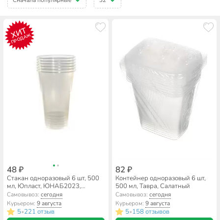
ХИТ
ПРОДАЖ
48 ₽
82 ₽
Стакан одноразовый 6 шт, 500
Контейнер одноразовый 6 шт,
мл, Юпласт, ЮНАБ2023,
500 мл, Тавра, Салатный
прозрачный
Самовывоз:
сегодня
Самовывоз:
сегодня
Курьером:
9 августа
Курьером:
9 августа
5
221 отзыв
5
158 отзывов
•
•