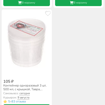
В корзину
В корзину
105 ₽
Контейнер одноразовый 3 шт,
500 мл, с крышкой, Тавра,
Суповой
Самовывоз:
сегодня
Курьером:
9 августа
5
83 отзыва
•