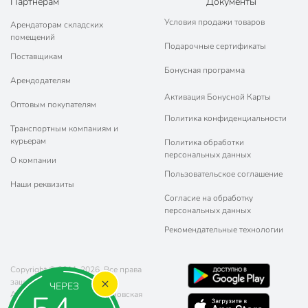
Партнерам
Документы
Условия продажи товаров
Арендаторам складских
помещений
Подарочные сертификаты
Поставщикам
Бонусная программа
Арендодателям
Активация Бонусной Карты
Оптовым покупателям
Политика конфиденциальности
Транспортным компаниям и
курьерам
Политика обработки
персональных данных
О компании
Пользовательское соглашение
Наши реквизиты
Согласие на обработку
персональных данных
Рекомендательные технологии
Copyright © 2011-2026. Все права
защищены.
ЧЕРЕЗ
Адрес: г. Москва, ул. Чертановская
20 (метро Южная)