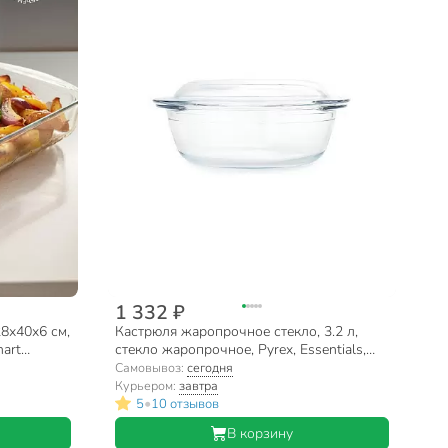
1 332 ₽
28х40х6 см,
Кастрюля жаропрочное стекло, 3.2 л,
mart
стекло жаропрочное, Pyrex, Essentials,
208A000N/2022
Самовывоз:
сегодня
Курьером:
завтра
•
5
10 отзывов
В корзину