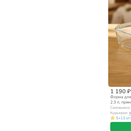
1 190 ₽
Форма для 
2.3 л, пря
400B000/7
Самовывоз
Курьером:
з
•
5
13 от