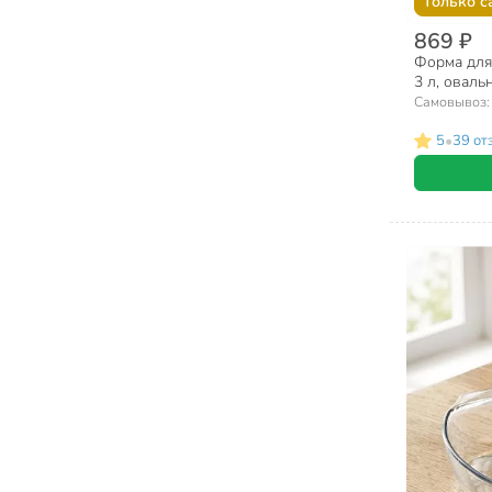
Только с
869 ₽
Форма для 
3 л, овальн
346B000/5
Самовывоз
•
5
39 от