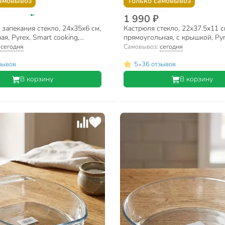
амовывоз
Только самовывоз
1 990 ₽
запекания стекло, 24х35х6 см,
Кастрюля стекло, 22х37.5х11 см
ая, Pyrex, Smart cooking,
прямоугольная, с крышкой, Py
046/5646
:
сегодня
Самовывоз:
сегодня
•
зывов
5
36 отзывов
В корзину
В корзину