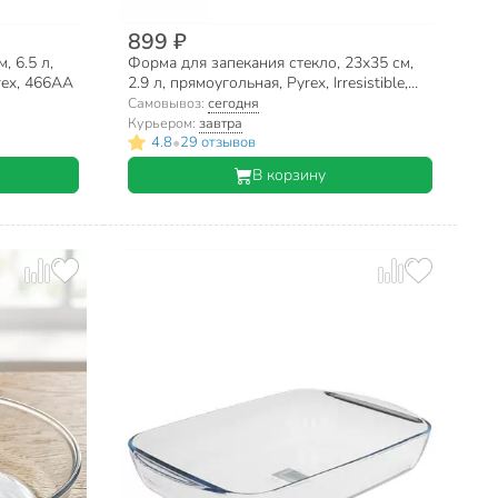
899 ₽
, 6.5 л,
Форма для запекания стекло, 23х35 см,
rex, 466AA
2.9 л, прямоугольная, Pyrex, Irresistible,
408B000/7146
Самовывоз:
сегодня
Курьером:
завтра
•
4.8
29 отзывов
В корзину