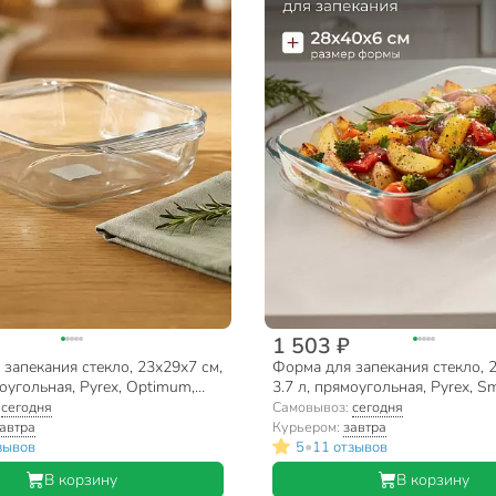
1 503 ₽
запекания стекло, 23х29х7 см,
Форма для запекания стекло, 
моугольная, Pyrex, Optimum,
3.7 л, прямоугольная, Pyrex, S
046
cooking, 239B000/5046
:
сегодня
Самовывоз:
сегодня
автра
Курьером:
завтра
•
зывов
5
11 отзывов
В корзину
В корзину