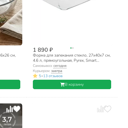
1 890 ₽
6х26 см,
Форма для запекания стекло, 27х40х7 см,
4.6 л, прямоугольная, Pyrex, Smart
cooking, 240B000/6146
Самовывоз:
сегодня
Курьером:
завтра
•
5
13 отзывов
В корзину