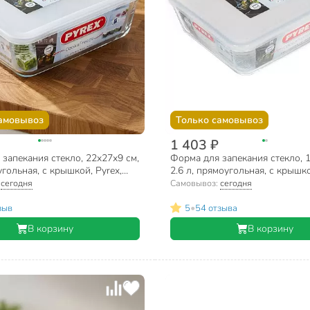
амовывоз
Только самовывоз
1 403 ₽
запекания стекло, 22х27х9 см,
Форма для запекания стекло, 
угольная, с крышкой, Pyrex,
2.6 л, прямоугольная, с крышко
, 244Р000
Cook Freez, 243P000
:
сегодня
Самовывоз:
сегодня
•
зыв
5
54 отзыва
В корзину
В корзину