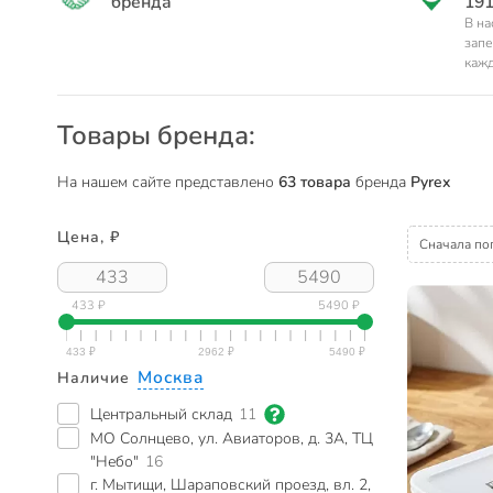
бренда
191
В на
запе
кажд
Товары бренда:
На нашем сайте представлено
63 товара
бренда
Pyrex
Цена, ₽
Сначала по
433 ₽
5490 ₽
Москва
Наличие
Центральный склад
11
МО Солнцево, ул. Авиаторов, д. 3А, ТЦ
"Небо"
16
г. Мытищи, Шараповский проезд, вл. 2,