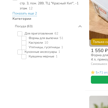
стр. 3, пом. 289, ТЦ "Красный Кит", -1
этаж
12
Показать еще 2
Категории
Посуда
(63)
Для приготовления
62
Формы для выпечки
51
Только с
Кастрюли
10
Утятницы, гусятницы
1
1 550 ₽
Кухонные аксессуары
1
Форма для 
Кувшины мерные
1
4 л, прямо
Cook Freez
Самовывоз
•
5
71 от