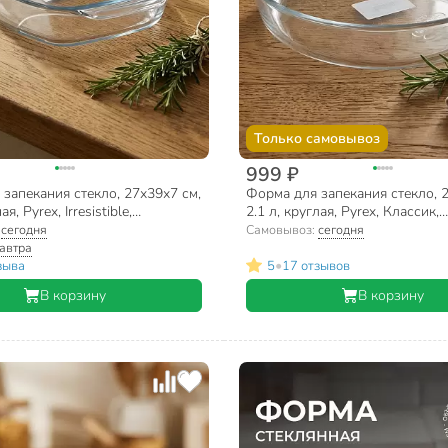
Только самовывоз
999 ₽
запекания стекло, 27х39х7 см,
Форма для запекания стекло, 2
я, Pyrex, Irresistible,
2.1 л, круглая, Pyrex, Классик,
044
828B000/5046
:
сегодня
Самовывоз:
сегодня
автра
•
зыва
5
17 отзывов
В корзину
В корзину