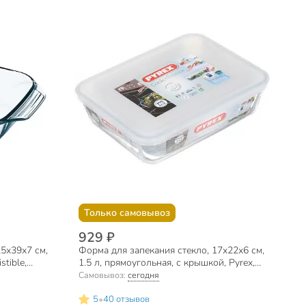
Только самовывоз
929 ₽
25х39х7 см,
Форма для запекания стекло, 17х22х6 см,
stible,
1.5 л, прямоугольная, с крышкой, Pyrex,
Cook Freez, 242P000
Самовывоз:
сегодня
•
5
40 отзывов