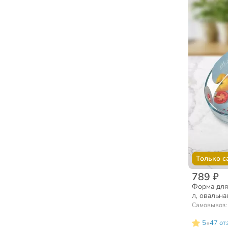
Только с
789 ₽
Форма для 
л, овальная
345B000/5
Самовывоз
•
5
47 от