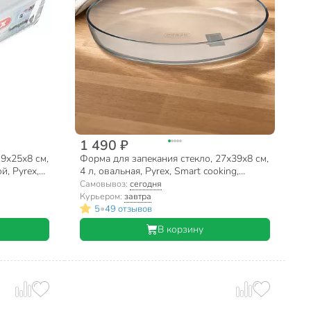
1 490 ₽
19х25х8 см,
Форма для запекания стекло, 27х39х8 см,
й, Pyrex,
4 л, овальная, Pyrex, Smart cooking,
347B000/5044
Самовывоз:
сегодня
Курьером:
завтра
•
5
49 отзывов
В корзину