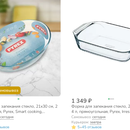
амовывоз
1 349 ₽
запекания стекло, 21х30 см, 2
Форма для запекания стекло, 
, Pyrex, Smart cooking,
4 л, прямоугольная, Pyrex, Irresi
044
409B000/7046
:
сегодня
Самовывоз:
сегодня
Курьером:
завтра
•
зывов
5
45 отзывов