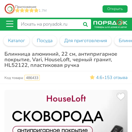
Приложение
Открыть
1.7M
Каталог
Посуда
Для приготовления
Блин
Блинница алюминий, 22 см, антипригарное
покрытие, Vari, HouseLoft, черный гранит,
HL52122, пластиковая ручка
4.6
153 отзыва
•
Код товара:
486433