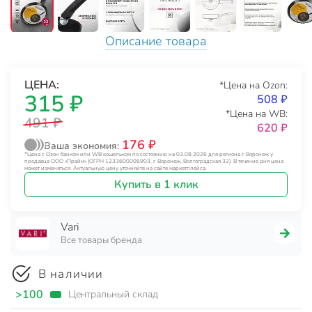
Описание товара
ЦЕНА:
*Цена на Ozon:
315 ₽
508 ₽
*Цена на WB:
491 ₽
620 ₽
176 ₽
Ваша экономия:
*Цена с Озон банком или WB кошельком по состоянию на 03.08.2026 для региона г. Воронеж у
продавца ООО «Прайм» (ОГРН 1233600006903, г. Воронеж, Волгоградская 32). В течение дня цена
может изменяться. Актуальную цену уточняйте на сайте маркетплейса.
Купить в 1 клик
Vari
Все товары бренда
В наличии
>100
Центральный склад