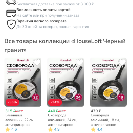
Бесплатная доставка при заказе от 3 000 ₽
Возможность оплаты картой
На сайте или при получении заказа
Гарантия легкого возврата
До 30 дней на возврат, полная гарантия
Все товары коллекции «HouseLoft Черный
гранит»
-36%
-34%
315 ₽
440 ₽
479 ₽
491 ₽
669 ₽
Блинница
Сковорода
Сковорода
алюминий, 22 см,
алюминий, 24 см,
алюминий, 18 см,
антипригарное
антипригарное
антипригарное
4.6
4.9
4.4
покрытие, Vari,
покрытие,
покрытие,