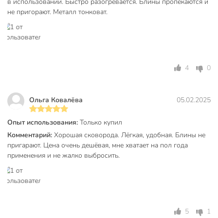
в использовании. Быстро разогревается. Блины пропекаются и
плит
Совместимые плиты
не пригорают. Металл тонковат.
для
стеклокерамических
плит
с антипригарным
покрытием
4
0
ненагревающаяся
Особенности
ручка
для
Ольга Ковалёва
05.02.2025
посудомоечной
машины
Опыт использования:
Только купил
Артикул производителя
HL52122
Комментарий:
Хорошая сковорода. Лёгкая, удобная. Блины не
пригарают. Цена очень дешёвая, мне хватает на пол года
Гарантия производителя, мес
12
применения и не жалко выбросить.
Модель
HouseLoft
Вес в упаковке
205 г
Габариты упаковки
3 x 22 x 38 см
5
1