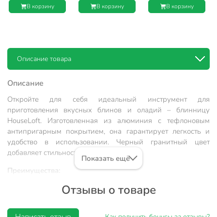
HouseLoft, черный
HouseLoft, черный
HouseLoft, черный
В корзину
В корзину
В корзину
гранит, HL52122,
гранит, HL14324
гранит, HL14318
пластиковая ручка
Описание товара
Описание
Откройте для себя идеальный инструмент для
приготовления вкусных блинов и оладий – блинницу
HouseLoft. Изготовленная из алюминия с тефлоновым
антипригарным покрытием, она гарантирует легкость и
удобство в использовании. Черный гранитный цвет
добавляет стильности на кухне.
Показать ещё
Преимущества:
Отзывы о товаре
антипригарное покрытие: тефлоновое для легкого
снятия блинов;
ненагревающаяся ручка: безопасное приготовление;
Написать отзыв
Как получить бонусы за отзывы?