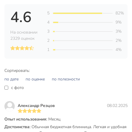
Диаметр дна, см
20 см
4.6
5
82%
Высота борта, мм
20 мм
4
9%
Бренд
Vari
3
3%
На основании
Страна производства
Россия
2329 оценок
2
2%
HouseLoft Черный
1
4%
Коллекция
гранит
Тип антипригарного покрытия
гранитный
Сортировать:
Форма
круглый
по дате
по оценке
по полезности
c фото
Материал ручки
пластик
Материал
алюминий
Александр Резцов
08.02.2025
Цвет
черный
Опыт использования:
Месяц
для газовых плит
Достоинства:
Обычная бюджетная блинница. Легкая и удобная
для электрических