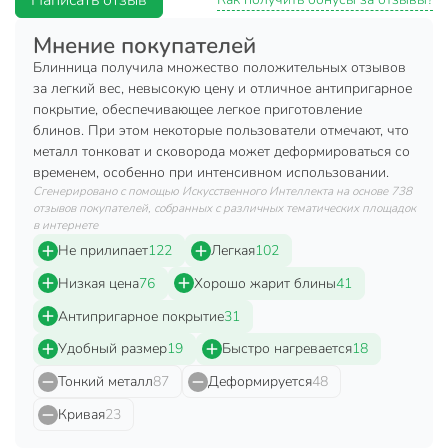
совместимость: подходит для газовых, электрических
Мнение покупателей
и стеклокерамических плит;
Блинница получила множество положительных отзывов
легкость ухода: подходит для посудомоечной
за легкий вес, невысокую цену и отличное антипригарное
машины.
покрытие, обеспечивающее легкое приготовление
блинов. При этом некоторые пользователи отмечают, что
Дополнительная информация:
металл тонковат и сковорода может деформироваться со
Диаметр внутренней части дна 20 см.
временем, особенно при интенсивном использовании.
Сгенерировано с помощью Искусственного Интеллекта на основе 738
Толщина стенок: 1,5 мм.
отзывов покупателей, собранных с различных тематических площадок
в интернете
Высота борта: 2 см.
Не прилипает
122
Легкая
102
Без крышки.
Низкая цена
76
Хорошо жарит блины
41
Антипригарное покрытие
31
Техническая информация
Удобный размер
19
Быстро нагревается
18
Диаметр, см
22 см
Тонкий металл
87
Деформируется
48
Толщина дна, мм
1.5 мм
Кривая
23
Толщина стенок, мм
1.5 мм