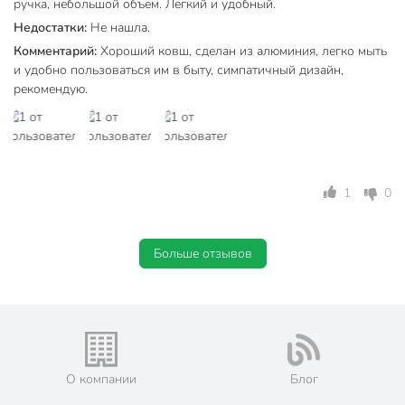
ручка, небольшой объем. Легкий и удобный.
с антипригарным
Недостатки:
Не нашла.
Антипригарное покрытие
покрытием
Комментарий:
Хороший ковш, сделан из алюминия, легко мыть
и удобно пользоваться им в быту, симпатичный дизайн,
без
рекомендую.
Эмалированное покрытие
эмалированного
покрытия
для
Можно мыть в посудомоечной
посудомоечной
машине
машины
1
0
Мерная шкала
без мерной шкалы
Крышка в комплекте
без крышки
Больше отзывов
без съемной
Съемная ручка
ручки
С рисунком
без рисунка
Материал ручки
пластик
О компании
Блог