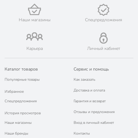
Цвет
черный
для газовых плит
для
Наши магазины
Спецпредложения
стеклокерамических
Совместимые плиты
плит
для электрических
плит
Карьера
Личный кабинет
Артикул производителя
HL68116
Вес в упаковке
215 г
Каталог товаров
Сервис и помощь
Габариты упаковки
9 x 18 x 33 см
Популярные товары
Как заказать
Доставка и оплата
Избранное
Спецпредложения
Гарантия и возврат
Отзывы и предложения
История просмотров
Наши магазины
Вход в личный кабинет
Наши бренды
Контакты