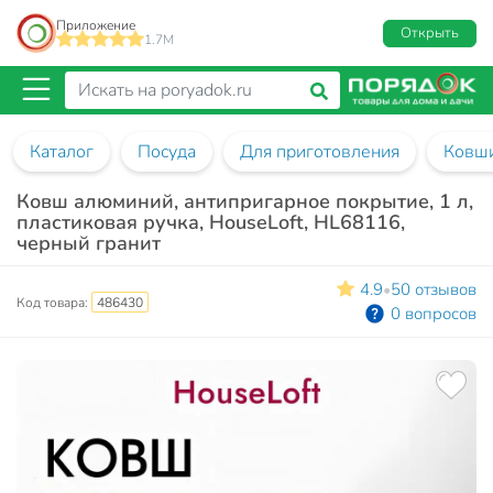
Приложение
Открыть
1.7M
Каталог
Посуда
Для приготовления
Ковш
Ковш алюминий, антипригарное покрытие, 1 л,
пластиковая ручка, HouseLoft, HL68116,
черный гранит
4.9
50 отзывов
•
Код товара:
486430
0 вопросов