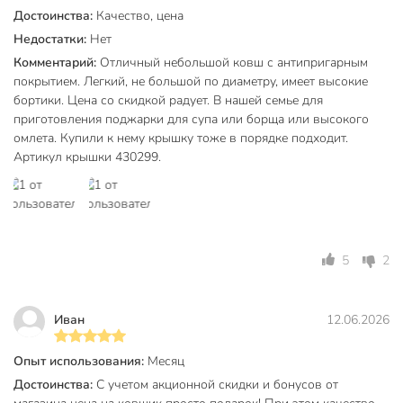
Для молочных блюд и соусов подойдут ковши с
Достоинства:
Качество, цена
антипригарным покрытием: у HouseLoft объем 1 л,
Недостатки:
Нет
алюминиевый корпус, антипригарный слой, что
Комментарий:
Отличный небольшой ковш с антипригарным
предотвращает пригорание и облегчает мытье.
покрытием. Легкий, не большой по диаметру, имеет высокие
бортики. Цена со скидкой радует. В нашей семье для
Можно ли мыть ковш в посудомоечной машине?
приготовления поджарки для супа или борща или высокого
Да, ковш HouseLoft подходит для посудомоечной машины
омлета. Купили к нему крышку тоже в порядке подходит.
Артикул крышки 430299.
— это экономит ваше время и сохраняет внешний вид
покрытия.
На каких плитах можно использовать ковш HouseLoft
HL68116?
5
2
Ковш совместим с газовыми, электрическими и
стеклокерамическими плитами. Для индукционных плит
не подходит.
Иван
12.06.2026
Дополнительная информация:
ковш подходит ко всем
плитам, кроме индукционных.
Опыт использования:
Месяц
Достоинства:
С учетом акционной скидки и бонусов от
высота ковша: 8 см.