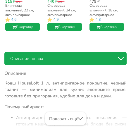
315 ₽
440 ₽
479 ₽
491 ₽
669 ₽
Блинница
Сковорода
Сковорода
алюминий, 22 см,
алюминий, 24 см,
алюминий, 18 см,
антипригарное
антипригарное
антипригарное
4.6
4.9
4.3
покрытие, Vari,
покрытие,
покрытие,
HouseLoft, черный
HouseLoft, черный
HouseLoft, черный
В корзину
В корзину
В корзину
гранит, HL52122,
гранит, HL14324
гранит, HL14318
пластиковая ручка
Описание товара
Описание
Ковш HouseLoft 1 л, антипригарное покрытие, черный
гранит — минимализм для кухни: экономьте время,
готовьте без пригорания, удобно для дома и дачи.
Почему выбирают:
Антипригарное покрытие нового поколения —
Показать ещё
готовьте каши, соусы и молочные блюда без риска
пригорания и долгой мойки