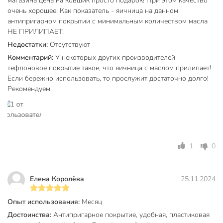
магазина цена на ковшик просто подарок! При этом качество
диаметр дна: 12 см.
очень хорошее! Как показатель - яичница на данном
антипригарном покрытии с минимальным количеством масла
диаметр верха: 16 см.
НЕ ПРИЛИПАЕТ!
толщина стенки и дна: 1.6 мм.
Недостатки:
Отсутствуют
Техническая информация
Комментарий:
У некоторых других производителей
тефлоновое покрытие такое, что яичница с маслом прилипает!
Диаметр, см
16 см
Если бережно использовать, то прослужит достаточно долго!
Рекомендуем!
Толщина дна, мм
1.3 мм
Толщина стенок, мм
1.5 мм
Объем, л
1 л
1
0
Бренд
HouseLoft
Страна производства
Россия
Елена Королёва
25.11.2024
HouseLoft Черный
Коллекция
гранит
Опыт использования:
Месяц
Достоинства:
Антипригарное покрытие, удобная, пластиковая
Материал корпуса
алюминий