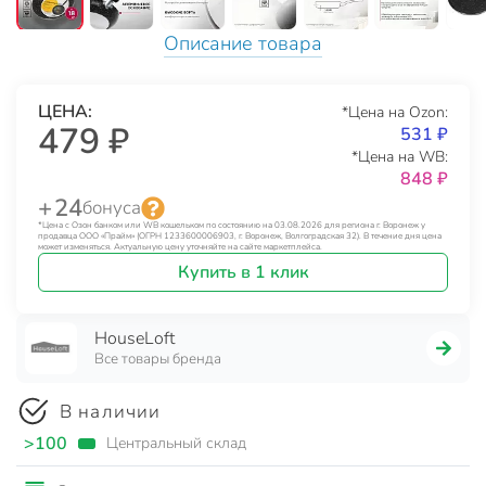
Описание товара
ЦЕНА:
*Цена на Ozon:
479 ₽
531 ₽
*Цена на WB:
848 ₽
+ 24
бонуса
*Цена с Озон банком или WB кошельком по состоянию на 03.08.2026 для региона г. Воронеж у
продавца ООО «Прайм» (ОГРН 1233600006903, г. Воронеж, Волгоградская 32). В течение дня цена
может изменяться. Актуальную цену уточняйте на сайте маркетплейса.
Купить в 1 клик
HouseLoft
Все товары бренда
В наличии
>100
Центральный склад