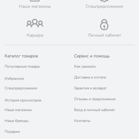
для мяса
Наши магазины
Спецпредложения
для курицы
для яичницы
Назначение
для оладий
для рыбы
Карьера
Личный кабинет
для омлета
для газовых плит
Каталог товаров
Сервис и помощь
для электрических
плит
Популярные товары
Как заказать
Совместимые плиты
для
Доставка и оплата
Избранное
стеклокерамических
плит
Спецпредложения
Гарантия и возврат
Артикул производителя
HL14318
Отзывы и предложения
История просмотров
Гарантия производителя, мес
12
Наши магазины
Вход в личный кабинет
Вес в упаковке
175 г
Наши бренды
Контакты
Габариты упаковки
7 x 18 x 34 см
Подарки