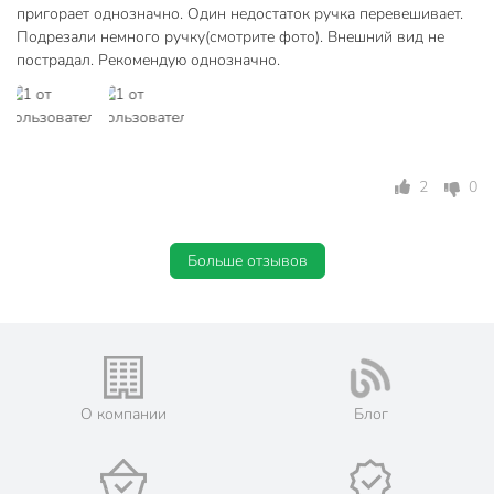
пригорает однозначно. Один недостаток ручка перевешивает.
Подрезали немного ручку(смотрите фото). Внешний вид не
без крышки
Крышка в комплекте
пострадал. Рекомендую однозначно.
Подобрать крышку?
без съемной
Съемная ручка
ручки
Набор
поштучно
2
0
Форма
круглый
Больше отзывов
С подставкой
без подставки
штампованный
Материал
алюминий
Цвет
черный
глубокий
О компании
Блог
Особенности конструкции
с ручкой
Тип
универсальный