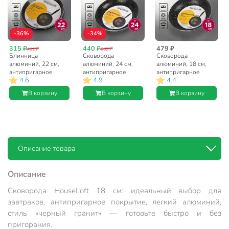
-36%
-34%
315 ₽
440 ₽
479 ₽
491 ₽
669 ₽
Блинница
Сковорода
Сковорода
алюминий, 22 см,
алюминий, 24 см,
алюминий, 18 см,
антипригарное
антипригарное
антипригарное
4.6
4.9
4.4
покрытие, Vari,
покрытие,
покрытие,
HouseLoft, черный
HouseLoft, черный
HouseLoft, черный
В корзину
В корзину
В корзину
гранит, HL52122,
гранит, HL14324
гранит, HL14318
пластиковая ручка
Описание товара
Описание
Сковорода HouseLoft 18 см: идеальный выбор для
завтраков, антипригарное покрытие, легкий алюминий,
стиль «черный гранит» — готовьте быстро и без
пригорания.