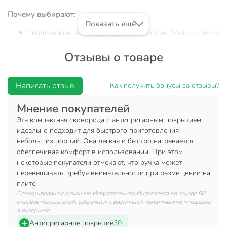
Почему выбирают:
Показать ещё
Тефлоновое антипригарное покрытие Vari — пища
не прилипает, легко мыть даже в посудомоечной
Отзывы о товаре
машине
Компактный размер 18 см, прочный штампованный
алюминий, толщина дна 1,6 мм — оптимально для
Написать отзыв
Как получить бонусы за отзывы?
ежедневного использования
Мнение покупателей
Универсальность: подходит для дома, дачи,
небольших кухонь и в качестве подарка для
Эта компактная сковорода с антипригарным покрытием
любителей готовить
идеально подходит для быстрого приготовления
небольших порций. Она легкая и быстро нагревается,
Сковорода из алюминия HouseLoft 18 см с тефлоновым
обеспечивая комфорт в использовании. При этом
антипригарным покрытием — это надежное решение для
некоторые покупатели отмечают, что ручка может
приготовления яичницы, омлета, оладий, рыбы и мяса.
перевешивать, требуя внимательности при размещении на
Благодаря легкости штампованного алюминия и
плите.
специальному покрытию, пища не пригорает, а мытье не
Сгенерировано с помощью Искусственного Интеллекта на основе 88
отзывов покупателей, собранных с различных тематических площадок
занимает много времени. Часто спрашивают, какую
в интернете
сковороду выбрать для быстрой готовки на газовой или
Антипригарное покрытие
30
электрической плите — данная модель совместима с