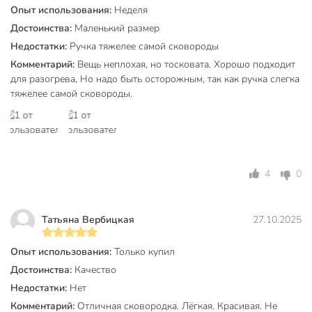
Опыт использования:
Неделя
Толщина дна, мм
1.6 мм
Достоинства:
Маленький размер
Толщина стенок, мм
1.6 мм
Недостатки:
Ручка тяжелее самой сковороды
Комментарий:
Вещь неплохая, но тосковата. Хорошо подходит
Диаметр дна, см
13 см
для разогрева, Но надо быть осторожным, так как ручка слегка
тяжелее самой сковороды.
Высота борта, мм
40 мм
Бренд
HouseLoft
Страна производства
Россия
HouseLoft Черный
4
0
Коллекция
гранит
с антипригарным
Татьяна Вербицкая
27.10.2025
Антипригарное покрытие
покрытием
Опыт использования:
Только купил
для
Можно мыть в посудомоечной
посудомоечной
Достоинства:
Качество
машине
машины
Недостатки:
Нет
Комментарий:
Отличная сковородка. Лёгкая. Красивая. Не
Тип антипригарного покрытия
Skandia X-treme