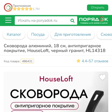
Приложение
Открыть
1.7M
Каталог
Посуда
Для приготовления
Сков
Сковорода алюминий, 18 см, антипригарное
покрытие, HouseLoft, черный гранит, HL14318
4.4
57 отзывов
•
Код товара:
486431