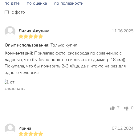
Подходит ли сковорода для индукционных плит?
по дате
по оценке
по полезности
c фото
Нет, данная модель предназначена для газовых,
электрических и стеклокерамических плит. Для индукции
потребуется другая модель.
Лилия Алутина
11.06.2025
Можно ли мыть в посудомоечной машине?
Опыт использования:
Только купил
Да, сковорода HouseLoft с тефлоновым покрытием
Комментарий:
Прилагаю фото, сковорода по сравнению с
подходит для мытья в посудомоечной машине — экономит
ладонью, что бы было понятно сколько это диаметр 18 см)))
время и силы, покрытие не повреждается.
Покупала, что бы пожарить 2-3 яйца, да и что-то на раз для
одного человека.
Какой размер дна и высота борта?
Диаметр дна — 13 см, высота борта — 40 мм. Это удобно
для приготовления небольших порций и минимизирует
разбрызгивание масла.
7
0
Техническая информация
Вес, кг
0.16 кг
Ирина
07.12.2024
Диаметр, см
18 см