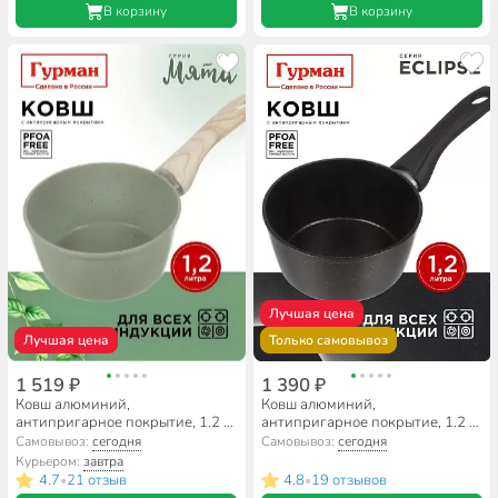
В корзину
В корзину
Лучшая цена
Лучшая цена
Только самовывоз
1 519 ₽
1 390 ₽
Ковш алюминий,
Ковш алюминий,
антипригарное покрытие, 1.2 л,
антипригарное покрытие, 1.2 л,
пластиковая ручка, Гурман,
пластиковая ручка, Гурман,
Самовывоз:
сегодня
Самовывоз:
сегодня
Мята, ГМкш161МЛ
Eclipse, ГМкш161ЭКИ
Курьером:
завтра
4.7
21 отзыв
4.8
19 отзывов
•
•