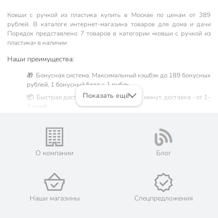
Ковши с ручкой из пластика купить в Москве по ценам от 389
рублей. В каталоге интернет-магазина товаров для дома и дачи
Порядок представлено 7 товаров в категории «ковши с ручкой из
пластика» в наличии
Наши преимущества:
🎁 Бонусная система. Максимальный кэшбэк до 189 бонусных
рублей, 1 бонусный балл = 1 рубль.
Показать ещё
📦 Быстрая доставка. Самовывоз от 60 минут, доставка - от 1-
2 дней.
🛒 Бесплатный самовывоз из магазинов города Москва.
Жители Московской области могут сделать заказ и оплатить
его онлайн на официальном сайте сети магазинов Порядок.
💳 Оплата: онлайн на сайте интернет-гипермаркета или
О компании
Блог
наличными при получении.
🛍 Скидки, акции, распродажи каждый день!
📜 Только оригинальная продукция. Интернет-гипермаркет
Порядок - официальный представитель ведущих мировых
Наши магазины
Спецпредложения
марок.