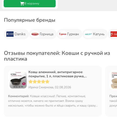
В корзину
Популярные бренды
Daniks
Горница
Гурман
Катунь
Отзывы покупателей: Ковши с ручкой из
пластика
Ковш алюминий, антипригарное
покрытие, 1 л, пластиковая ручка,
HouseLoft, HL68116, черный гранит
Ирина Смирнова, 02.08.2026
Комментарий:
Ковши классные! Легкие, компактные,
Преи
отлично моются, ничего не прилипает. Взяла сразу
тако
несколько, чтобы можно было и яйца сварить, и кашу сразу.
доку
Были бы с крышкой- цены б им не было. Брала по акции и с
не на
бонусами по 260р