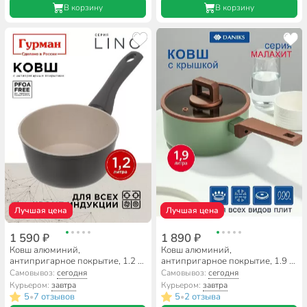
В корзину
В корзину
Лучшая цена
Лучшая цена
1 590 ₽
1 890 ₽
Ковш алюминий,
Ковш алюминий,
антипригарное покрытие, 1.2 л,
антипригарное покрытие, 1.9 л,
пластиковая ручка, Гурман,
крышка стекло, пластиковая
Самовывоз:
сегодня
Самовывоз:
сегодня
Lino, ГМкш161ЛИ
ручка, индукция, Daniks,
Курьером:
завтра
Курьером:
завтра
Malachite, Y4-11690
5
7 отзывов
5
2 отзыва
•
•