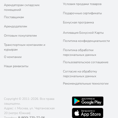
Условия продажи товаров
Арендаторам складских
помещений
Подарочные сертификаты
Поставщикам
Бонусная программа
Арендодателям
Активация Бонусной Карты
Оптовым покупателям
Политика конфиденциальности
Транспортным компаниям и
курьерам
Политика обработки
персональных данных
О компании
Пользовательское соглашение
Наши реквизиты
Согласие на обработку
персональных данных
Рекомендательные технологии
Copyright © 2011-2026. Все права
защищены.
Адрес: г. Москва, ул. Чертановская
20 (метро Южная)
Телефон:
8 (800) 770-77-06