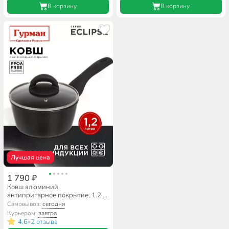
В корзину
В корзину
Лучшая цена
1 790 ₽
Ковш алюминий,
антипригарное покрытие, 1.2 л,
крышка стекло, пластиковая
Самовывоз:
сегодня
ручка, Гурман, Eclipse,
Курьером:
завтра
ГМкш163ЭКИ
4.6
2 отзыва
•