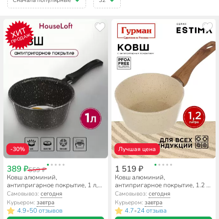
ХИТ
ПРОДАЖ
-30%
Лучшая цена
389 ₽
1 519 ₽
559 ₽
Ковш алюминий,
Ковш алюминий,
антипригарное покрытие, 1 л,
антипригарное покрытие, 1.2 л,
пластиковая ручка, HouseLoft,
пластиковая ручка, Гурман,
Самовывоз:
сегодня
Самовывоз:
сегодня
HL68116, черный гранит
Estima, ГМкш161 ЭБИ, бежевый
Курьером:
завтра
Курьером:
завтра
4.9
50 отзывов
4.7
24 отзыва
•
•