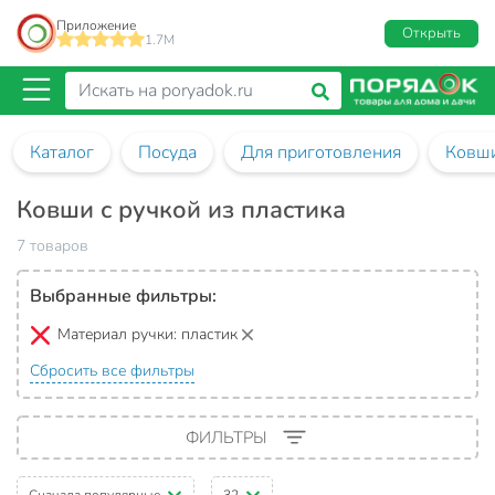
Приложение
Открыть
1.7M
Каталог
Посуда
Для приготовления
Ковш
Ковши с ручкой из пластика
7 товаров
Выбранные фильтры:
Материал ручки:
пластик
Сбросить все фильтры
ФИЛЬТРЫ
Сначала популярные
32