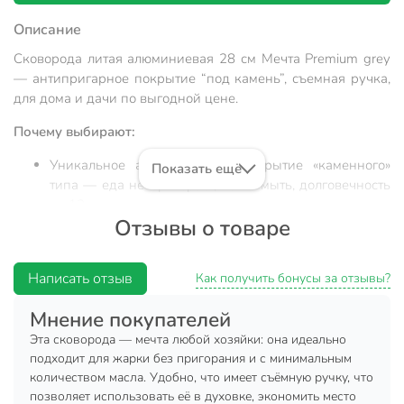
Описание
Сковорода литая алюминиевая 28 см Мечта Premium grey
— антипригарное покрытие “под камень”, съемная ручка,
для дома и дачи по выгодной цене.
Почему выбирают:
Уникальное антипригарное покрытие «каменного»
Показать ещё
типа — еда не пригорает, легко мыть, долговечность
до 12 месяцев гарантии
Отзывы о товаре
Оптимальный размер 28 см, литой алюминий 6 мм
дно — равномерный прогрев, прочность, вес 1,62 кг
для удобства работы
Написать отзыв
Как получить бонусы за отзывы?
Универсальность: подходит для газовых,
Мнение покупателей
электрических, стеклокерамических плит и духовки
— идеальна для дома, дачи, в подарок
Эта сковорода — мечта любой хозяйки: она идеально
подходит для жарки без пригорания и с минимальным
Ищете, какую сковороду выбрать для жарки мяса, рыбы
количеством масла. Удобно, что имеет съёмную ручку, что
или омлета? Литая сковорода Мечта Premium grey 28 см с
позволяет использовать её в духовке, экономить место