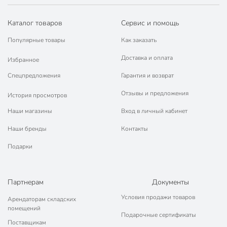
стеклокерамических
плит
Каталог товаров
Сервис и помощь
для галогеновых
конфорок
Популярные товары
Как заказать
Доставка и оплата
Артикул производителя
028901
Избранное
Спецпредложения
Гарантия и возврат
Гарантия производителя, мес
12
Отзывы и предложения
История просмотров
Модель
Premium grey
Наши магазины
Вход в личный кабинет
Вес в упаковке
1.63 кг
Наши бренды
Контакты
Габариты упаковки
8 x 30 x 33 см
Подарки
Партнерам
Документы
Условия продажи товаров
Арендаторам складских
помещений
Подарочные сертификаты
Поставщикам