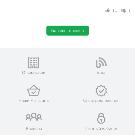
Цвет
серый
11
1
глубокий
Особенности конструкции
с толстым дном
с ручкой
Больше отзывов
универсальный
Тип
сковородка с
двумя ручками
для рыбы
для мяса
О компании
Блог
для курицы
Назначение
для омлета
для яичницы
для оладий
Наши магазины
Спецпредложения
для газовых плит
для электрических
плит
для духовки
Карьера
Личный кабинет
Совместимые плиты
для