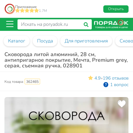
Приложение
Открыть
1.7M
Каталог
Посуда
Для приготовления
Сков
Сковорода литой алюминий, 28 см,
антипригарное покрытие, Мечта, Premium grey,
серая, съемная ручка, 028901
4.9
196 отзывов
•
Код товара:
362465
1 вопрос