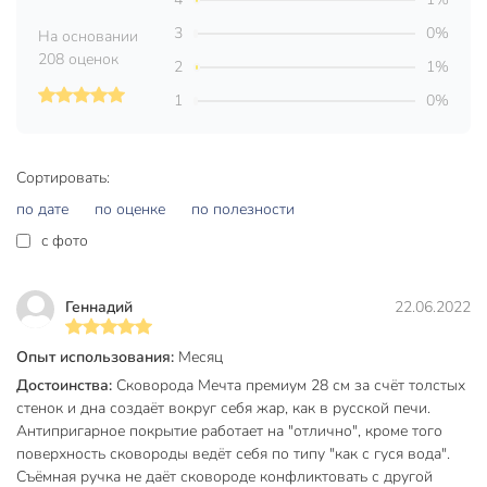
Закажите литую сковороду Мечта Premium grey 28 см —
получите современное решение для домашних и дачных
3
0%
На основании
блюд, с официальной гарантией и быстрой доставкой.
208 оценок
2
1%
Частые вопросы:
1
0%
Какой тип покрытия у сковороды и насколько оно
долговечно?
Сортировать:
Используется антипригарное покрытие «каменного» типа.
по дате
по оценке
по полезности
Оно устойчиво к царапинам, рассчитано на ежедневное
c фото
использование и не требует большого количества масла.
Производитель дает гарантию 12 месяцев.
Геннадий
22.06.2022
Можно ли мыть в посудомоечной машине?
Да, сковорода подходит для мытья в посудомоечной
Опыт использования:
Месяц
машине — это экономит время и сохраняет внешний вид
Достоинства:
Сковорода Мечта премиум 28 см за счёт толстых
покрытия.
стенок и дна создаёт вокруг себя жар, как в русской печи.
Антипригарное покрытие работает на "отлично", кроме того
Какой диаметр дна и высота борта?
поверхность сковороды ведёт себя по типу "как с гуся вода".
Съёмная ручка не даёт сковороде конфликтовать с другой
Диаметр дна — 24 см, высота борта — 70 мм. Это удобно