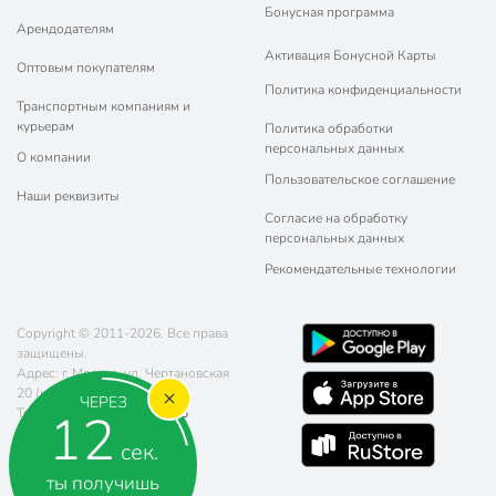
Бонусная программа
Арендодателям
Активация Бонусной Карты
Оптовым покупателям
Политика конфиденциальности
Транспортным компаниям и
курьерам
Политика обработки
персональных данных
О компании
Пользовательское соглашение
Наши реквизиты
Согласие на обработку
персональных данных
Рекомендательные технологии
Copyright © 2011-2026. Все права
защищены.
Адрес: г. Москва, ул. Чертановская
20 (метро Южная)
ЧЕРЕЗ
11
Телефон:
8 (800) 770-77-06
Почта:
sales@poryadok.ru
сек.
ты получишь