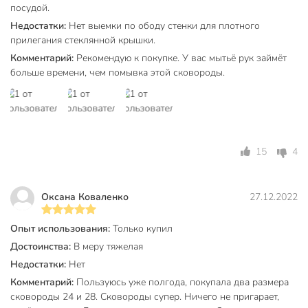
посудой.
для жарки и тушения объемных блюд.
Недостатки:
Нет выемки по ободу стенки для плотного
Техническая информация
прилегания стеклянной крышки.
Комментарий:
Рекомендую к покупке. У вас мытьё рук займёт
Вес, кг
1.62 кг
больше времени, чем помывка этой сковороды.
Диаметр, см
28 см
Толщина дна, мм
6 мм
Толщина стенок, мм
4 мм
15
4
Диаметр дна, см
24 см
Высота борта, мм
70 мм
Оксана Коваленко
27.12.2022
Бренд
Мечта
Опыт использования:
Только купил
Страна производства
Россия
Достоинства:
В меру тяжелая
Недостатки:
Нет
Мечта Premium
Коллекция
grey
Комментарий:
Пользуюсь уже полгода, покупала два размера
сковороды 24 и 28. Сковороды супер. Ничего не пригарает,
с антипригарным