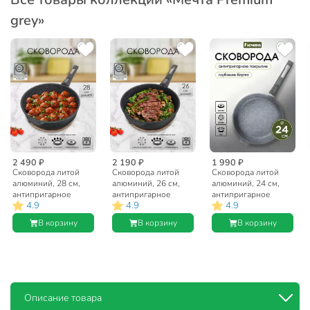
grey»
2 490 ₽
2 190 ₽
1 990 ₽
Сковорода литой
Сковорода литой
Сковорода литой
алюминий, 28 см,
алюминий, 26 см,
алюминий, 24 см,
антипригарное
антипригарное
антипригарное
4.9
4.9
4.9
покрытие, Мечта,
покрытие, Мечта,
покрытие, Мечта,
Premium grey, серая,
Premium grey, серая,
Premium grey, серая,
В корзину
В корзину
В корзину
съемная ручка,
съемная ручка,
съемная ручка,
028901
026901
024901
Описание товара