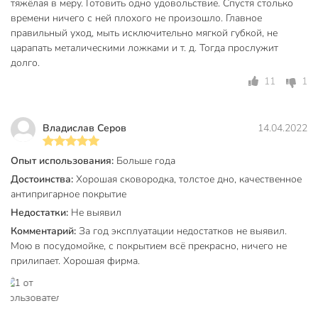
тяжёлая в меру. Готовить одно удовольствие. Спустя столько
Антипригарное покрытие
покрытием
времени ничего с ней плохого не произошло. Главное
правильный уход, мыть исключительно мягкой губкой, не
для
Можно мыть в посудомоечной
царапать металическими ложками и т. д. Тогда прослужит
посудомоечной
долго.
машине
машины
11
1
Тип антипригарного покрытия
каменный
без крышки
Владислав Серов
14.04.2022
Крышка в комплекте
Подобрать крышку?
Опыт использования:
Больше года
со съемной
Достоинства:
Хорошая сковородка, толстое дно, качественное
Съемная ручка
ручкой
антипригарное покрытие
Недостатки:
Не выявил
Набор
поштучно
Комментарий:
За год эксплуатации недостатков не выявил.
Форма
круглый
Мою в посудомойке, с покрытием всё прекрасно, ничего не
прилипает. Хорошая фирма.
С подставкой
без подставки
Материал
литой алюминий