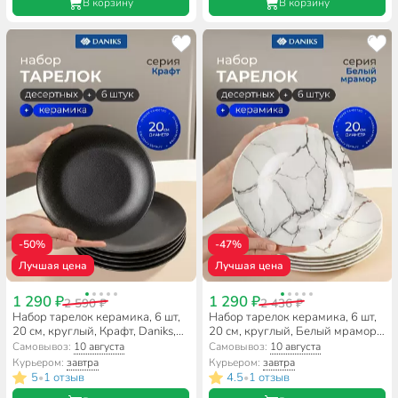
В корзину
В корзину
-50%
-47%
Лучшая цена
Лучшая цена
1 290 ₽
1 290 ₽
2 590 ₽
2 436 ₽
Набор тарелок керамика, 6 шт,
Набор тарелок керамика, 6 шт,
20 см, круглый, Крафт, Daniks,
20 см, круглый, Белый мрамор,
Y4-8358, черный
Daniks, Y4-8356
Самовывоз:
10 августа
Самовывоз:
10 августа
Курьером:
завтра
Курьером:
завтра
5
1 отзыв
4.5
1 отзыв
•
•