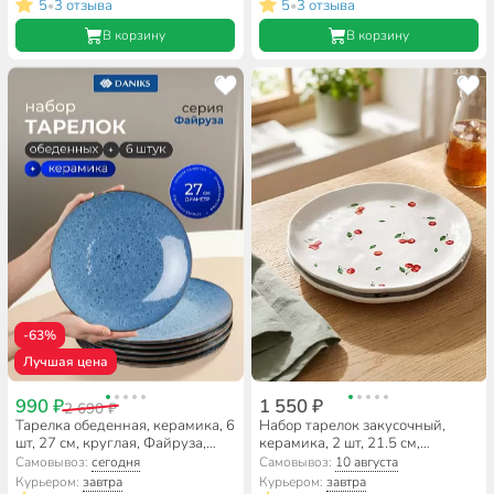
5
3 отзыва
5
3 отзыва
•
•
В корзину
В корзину
-63%
Лучшая цена
990 ₽
1 550 ₽
2 690 ₽
Тарелка обеденная, керамика, 6
Набор тарелок закусочный,
шт, 27 см, круглая, Файруза,
керамика, 2 шт, 21.5 см,
Daniks
круглый, Cherry, Lefard, 358-
Самовывоз:
сегодня
Самовывоз:
10 августа
2344
Курьером:
завтра
Курьером:
завтра