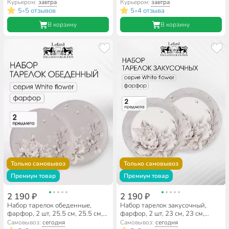
Курьером:
завтра
Курьером:
завтра
5
5 отзывов
5
4 отзыва
•
•
В корзину
В корзину
Только самовывоз
Только самовывоз
Премиум товар
Премиум товар
2 190 ₽
2 190 ₽
Набор тарелок обеденные,
Набор тарелок закусочный,
фарфор, 2 шт, 25.5 см, 25.5 см,
фарфор, 2 шт, 23 см, 23 см,
круглые, Белый цветок, Lefard,
круглый, Белый цветок, Lefard,
Самовывоз:
сегодня
Самовывоз:
сегодня