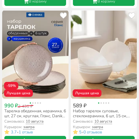
В корзину
В корзину
-59%
Лучшая цена
Лучшая цена
990 ₽
589 ₽
2 431 ₽
Тарелка обеденная, керамика, 6
Набор тарелок суповые,
шт, 27 см, круглая, Глэнс, Daniks,
стеклокерамика, 6 шт, 15 см,
HMN230212A-D/P
600 мл, круглые, Бэль, Daniks,
Самовывоз:
10 августа
Самовывоз:
10 августа
LGW60
Курьером:
завтра
Курьером:
завтра
3.7
1 отзыв
5
0 отзывов
•
•