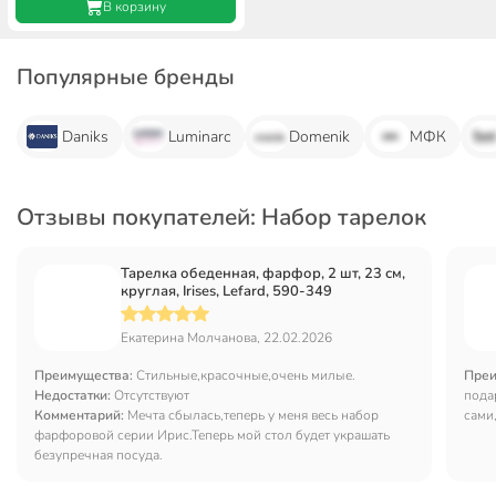
В корзину
Популярные бренды
Daniks
Luminarc
Domenik
МФК
Отзывы покупателей: Набор тарелок
Тарелка обеденная, фарфор, 2 шт, 23 см,
круглая, Irises, Lefard, 590-349
Екатерина Молчанова, 22.02.2026
Преимущества:
Стильные,красочные,очень милые.
Преи
Недостатки:
Отсутствуют
пода
Комментарий:
Мечта сбылась,теперь у меня весь набор
сами,
фарфоровой серии Ирис.Теперь мой стол будет украшать
безупречная посуда.