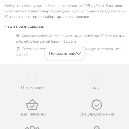
Набор тарелок купить в Москве по ценам от 499 рублей. В каталоге
интернет-магазина товаров для дома и дачи Порядок представлено
31 товар в категории «набор тарелок» в наличии
Наши преимущества:
🎁 Бонусная система. Максимальный кэшбэк до 239 бонусных
рублей, 1 бонусный балл = 1 рубль.
📦 Быстрая доставка. Самовывоз от 60 минут, доставка - от 1-
Показать ещё
2 дней.
🛒 Бесплатный самовывоз из магазинов города Москва.
Жители Московской области могут сделать заказ и оплатить
его онлайн на официальном сайте сети магазинов Порядок.
💳 Оплата: онлайн на сайте интернет-гипермаркета или
наличными при получении.
О компании
Блог
🛍 Скидки, акции, распродажи каждый день!
📜 Только оригинальная продукция. Интернет-гипермаркет
Порядок - официальный представитель ведущих мировых
марок.
Наши магазины
Спецпредложения