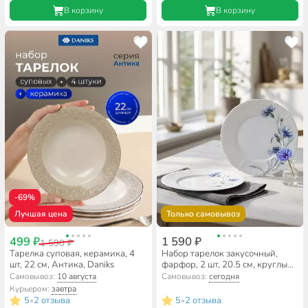
В корзину
В корзину
-69%
Лучшая цена
Только самовывоз
499 ₽
1 590 ₽
1 590 ₽
Тарелка суповая, керамика, 4
Набор тарелок закусочный,
шт, 22 см, Антика, Daniks
фарфор, 2 шт, 20.5 см, круглый,
Васильки, Lefard, 760-830
Самовывоз:
10 августа
Самовывоз:
сегодня
Курьером:
завтра
5
2 отзыва
5
2 отзыва
•
•