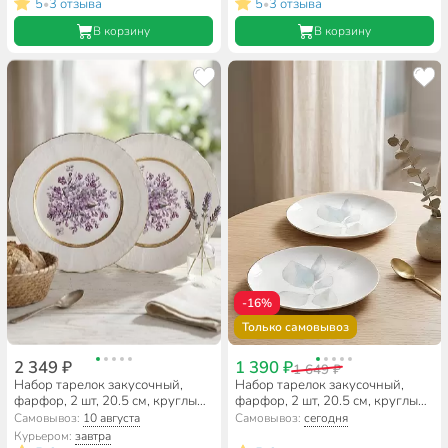
415-2130, серые
415-2128, серый
5
3 отзыва
5
3 отзыва
•
•
В корзину
В корзину
-16%
Только самовывоз
2 349 ₽
1 390 ₽
1 649 ₽
Набор тарелок закусочный,
Набор тарелок закусочный,
фарфор, 2 шт, 20.5 см, круглый,
фарфор, 2 шт, 20.5 см, круглый,
Lilac, Lefard, 760-759, белый
Inspiration Нежность, Lefard,
Самовывоз:
10 августа
Самовывоз:
сегодня
422-139, белый
Курьером:
завтра