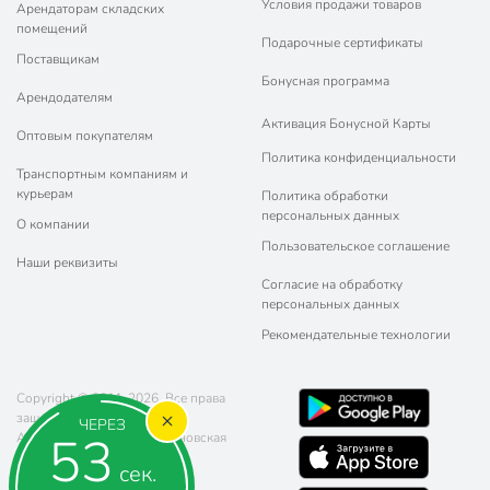
Условия продажи товаров
Арендаторам складских
помещений
Подарочные сертификаты
Поставщикам
Бонусная программа
Арендодателям
Активация Бонусной Карты
Оптовым покупателям
Политика конфиденциальности
Транспортным компаниям и
курьерам
Политика обработки
персональных данных
О компании
Пользовательское соглашение
Наши реквизиты
Согласие на обработку
персональных данных
Рекомендательные технологии
Copyright © 2011-2026. Все права
защищены.
ЧЕРЕЗ
52
Адрес: г. Москва, ул. Чертановская
20 (метро Южная)
сек.
Телефон:
8 (800) 770-77-06