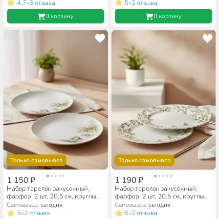
4.7
3 отзыва
5
2 отзыва
•
•
В корзину
В корзину
Только самовывоз
Только самовывоз
1 150 ₽
1 190 ₽
Набор тарелок закусочный,
Набор тарелок закусочный,
фарфор, 2 шт, 20.5 см, круглый,
фарфор, 2 шт, 20.5 см, круглый,
Березки, Lefard, 85-2014,
Березки, Lefard, 85-2012,
Самовывоз:
сегодня
Самовывоз:
сегодня
белый
белый
5
2 отзыва
5
2 отзыва
•
•