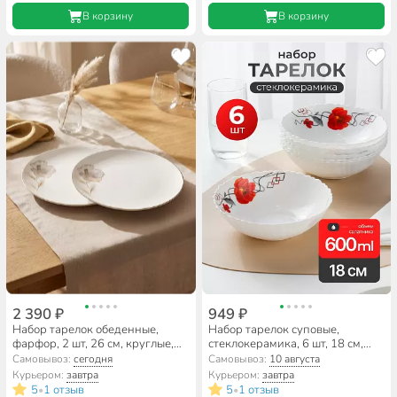
В корзину
В корзину
2 390 ₽
949 ₽
Набор тарелок обеденные,
Набор тарелок суповые,
фарфор, 2 шт, 26 см, круглые,
стеклокерамика, 6 шт, 18 см,
Inspiration Золотой цветок,
600 мл, круглые, Марсель
Самовывоз:
сегодня
Самовывоз:
10 августа
Lefard, 422-120, белые
Курьером:
завтра
Курьером:
завтра
5
1 отзыв
5
1 отзыв
•
•