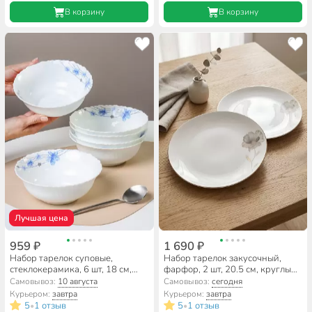
В корзину
В корзину
Лучшая цена
959 ₽
1 690 ₽
Набор тарелок суповые,
Набор тарелок закусочный,
стеклокерамика, 6 шт, 18 см,
фарфор, 2 шт, 20.5 см, круглый,
600 мл, круглые, Вуаль, Daniks,
Inspiration Золотой цветок,
Самовывоз:
10 августа
Самовывоз:
сегодня
TW70
Lefard, 422-121, белый
Курьером:
завтра
Курьером:
завтра
5
1 отзыв
5
1 отзыв
•
•