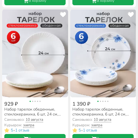
В корзину
В корзину
929 ₽
1 390 ₽
Набор тарелок обеденные,
Набор тарелок обеденные,
стеклокерамика, 6 шт, 24 см,
стеклокерамика, 6 шт, 24 см,
круглые, Опал, LHP95
круглые, Вуаль, LHP95
Самовывоз:
10 августа
Самовывоз:
10 августа
Курьером:
завтра
Курьером:
завтра
5
1 отзыв
5
1 отзыв
•
•