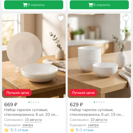
В корзину
В корзину
Лучшая цена
Лучшая цена
669 ₽
629 ₽
Набор тарелок суповые,
Набор тарелок суповые,
стеклокерамика, 6 шт, 20 см,
стеклокерамика, 6 шт, 15 см,
500 мл, круглые, Бэль, Daniks
680 мл, круглые, Бэль, Daniks,
Самовывоз:
10 августа
Самовывоз:
10 августа
ZKW60
Курьером:
завтра
Курьером:
завтра
5
1 отзыв
5
1 отзыв
•
•