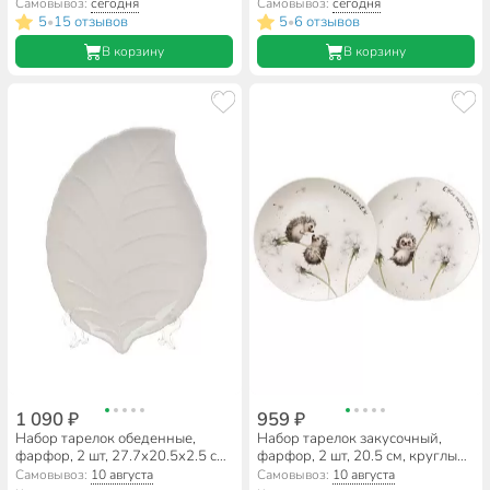
590-349
Белый цветок, Lefard, 415-
Самовывоз:
сегодня
Самовывоз:
сегодня
2127, белый
5
15 отзывов
5
6 отзывов
•
•
В корзину
В корзину
1 090 ₽
959 ₽
Набор тарелок обеденные,
Набор тарелок закусочный,
фарфор, 2 шт, 27.7х20.5х2.5 см,
фарфор, 2 шт, 20.5 см, круглый,
лист, Native, Lefard, 474-217
Лови счастье, Lefard, 581-009
Самовывоз:
10 августа
Самовывоз:
10 августа