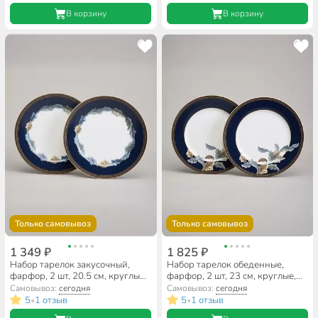
В корзину
В корзину
Только самовывоз
Только самовывоз
1 349 ₽
1 825 ₽
Набор тарелок закусочный,
Набор тарелок обеденные,
фарфор, 2 шт, 20.5 см, круглый,
фарфор, 2 шт, 23 см, круглые,
Art Collection, Lefard, 590-694
Art Collection, Lefard, 590-690
Самовывоз:
сегодня
Самовывоз:
сегодня
5
1 отзыв
5
1 отзыв
•
•