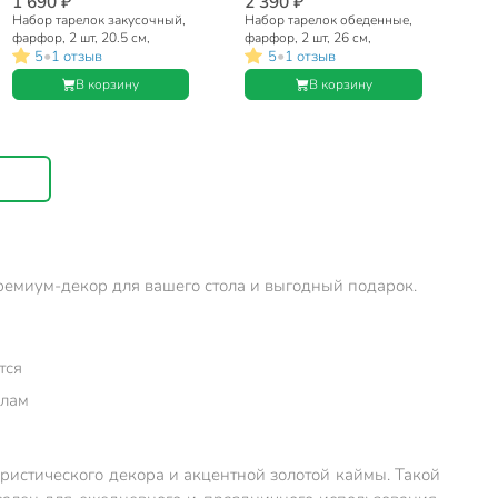
1 690 ₽
2 390 ₽
Набор тарелок закусочный,
Набор тарелок обеденные,
фарфор, 2 шт, 20.5 см,
фарфор, 2 шт, 26 см,
•
•
5
1 отзыв
5
1 отзыв
круглый, Inspiration
круглые, Inspiration
Золотой цветок, Lefard, 422-
Золотой цветок, Lefard, 422-
В корзину
В корзину
121, белый
120, белые
ремиум-декор для вашего стола и выгодный подарок.
тся
олам
ористического декора и акцентной золотой каймы. Такой