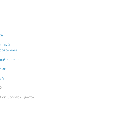
ка
очный
ровочный
отой каймой
тами
ый
21
ation Золотой цветок