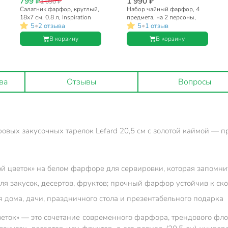
799 ₽
1 990 ₽
1 090 ₽
Салатник фарфор, круглый,
Набор чайный фарфор, 4
18х7 см, 0.8 л, Inspiration
предмета, на 2 персоны,
•
•
5
2 отзыва
5
1 отзыв
Золотой цветок, Lefard, 422-
260 мл, Lefard, Inspiration
122
Золотой цветок, 422-123,
В корзину
В корзину
подарочная упаковка,
белый
ва
Отзывы
Вопросы
овых закусочных тарелок Lefard 20,5 см с золотой каймой — п
й цветок» на белом фарфоре для сервировки, которая запомни
ля закусок, десертов, фруктов; прочный фарфор устойчив к ск
я дома, дачи, праздничного стола и презентабельного подарка
 цветок» — это сочетание современного фарфора, трендового фл