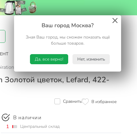
Вход / Регистрация
Ваш город Москва?
Зная Ваш город, мы сможем показать ещё
Избранное
Корзина
больше товаров.
ЕНТ
САД И ОГОРОД
ТУРИЗМ. ОТДЫХ НА ДАЧЕ
Да, все верно!
Нет, изменить
iration Золотой цветок, Lefard, 422-121, белый
n Золотой цветок, Lefard, 422-
Сравнить
В избранное
В наличии
1
Центральный склад