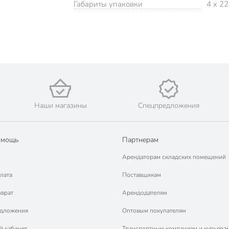
Габариты упаковки
4 x 22
Наши магазины
Спецпредложения
омощь
Партнерам
Арендаторам складских помещений
лата
Поставщикам
зврат
Арендодателям
едложения
Оптовым покупателям
й кабинет
Транспортным компаниям и курьера