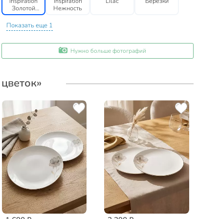
Inspiration
Inspiration
Lilac
Березки
Золотой
Нежность
цветок
Показать еще 1
Нужно больше фотографий
 цветок»