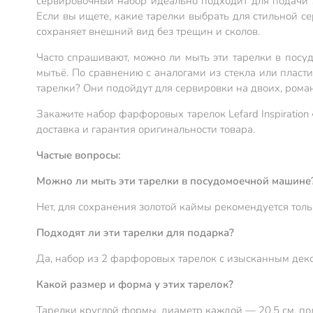
сервировочный набор идеально подходит для подачи за
Если вы ищете, какие тарелки выбрать для стильной с
сохраняет внешний вид без трещин и сколов.
Часто спрашивают, можно ли мыть эти тарелки в посу
мытьё. По сравнению с аналогами из стекла или пласти
тарелки? Они подойдут для сервировки на двоих, рома
Закажите набор фарфоровых тарелок Lefard Inspiration
доставка и гарантия оригинальности товара.
Частые вопросы:
Можно ли мыть эти тарелки в посудомоечной машине
Нет, для сохранения золотой каймы рекомендуется толь
Подходят ли эти тарелки для подарка?
Да, набор из 2 фарфоровых тарелок с изысканным деко
Какой размер и форма у этих тарелок?
Тарелки круглой формы, диаметр каждой — 20,5 см, под