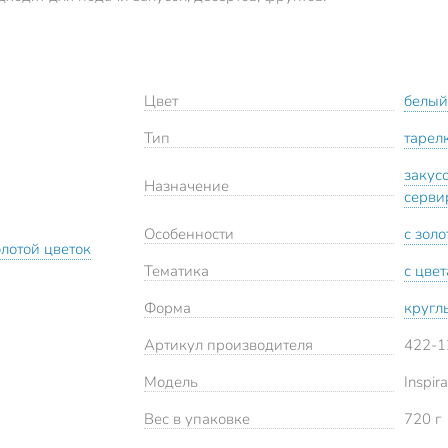
Цвет
белый
Тип
тарел
закус
Назначение
серви
Особенности
с зол
Золотой цветок
Тематика
с цве
Форма
кругл
Артикул производителя
422-1
Модель
Inspir
Вес в упаковке
720 г