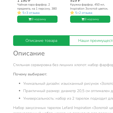
1 190 ₽
929 ₽
Чайная пара фарфор, 2
Кружка фарфор, 450 мл,
предмета, на 1 персону, 380
Inspiration Золотой цветок,
•
•
5
3 отзыва
5
2 отзыва
мл, Lefard, Inspiration
Lefard, 422-125
Золотой цветок, 422-126,
В корзину
В корзину
подарочная упаковка, белая
Описание товара
Наши преимущест
Описание
Стильная сервировка без лишних хлопот: набор фарфор
Почему выбирают:
Уникальный дизайн: изысканный рисунок «Золото
Практичный размер: диаметр 20,5 см оптимален д
Универсальность: набор из 2 тарелок подходит дл
Набор закусочных тарелок Lefard Inspiration «Золотой