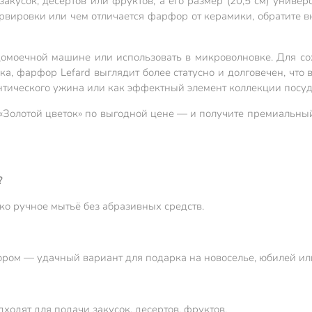
кусок, десертов или фруктов, а его размер (20,5 см) униве
ервировки или чем отличается фарфор от керамики, обратите в
домоечной машине или использовать в микроволновке. Для с
ка, фарфор Lefard выглядит более статусно и долговечен, что 
нтического ужина или как эффектный элемент коллекции посуд
 «Золотой цветок» по выгодной цене — и получите премиальный
?
ко ручное мытьё без абразивных средств.
ром — удачный вариант для подарка на новоселье, юбилей или
ходят для подачи закусок, десертов, фруктов.