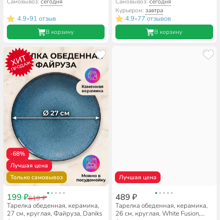
Daniks, белая
Daniks
Самовывоз:
сегодня
Самовывоз:
сегодня
Курьером:
завтра
4.9
91 отзыв
4.9
77 отзывов
•
•
В корзину
В корзину
ХИТ
ПРОДАЖ
-68%
Лучшая цена
Только самовывоз
Лучшая цена
199 ₽
489 ₽
619 ₽
Тарелка обеденная, керамика,
Тарелка обеденная, керамика,
27 см, круглая, Файруза, Daniks
26 см, круглая, White Fusion,