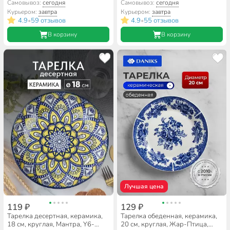
6016
Самовывоз:
сегодня
Самовывоз:
сегодня
Курьером:
завтра
Курьером:
завтра
4.9
59 отзывов
4.9
55 отзывов
•
•
В корзину
В корзину
Лучшая цена
119 ₽
129 ₽
Тарелка десертная, керамика,
Тарелка обеденная, керамика,
18 см, круглая, Мантра, Y6-
20 см, круглая, Жар-Птица,