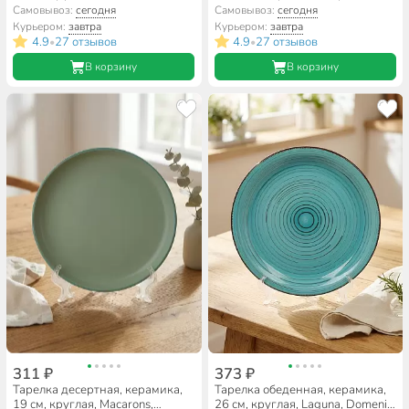
TC23S001269MJ-K
Daniks, 17-083
Самовывоз:
сегодня
Самовывоз:
сегодня
Курьером:
завтра
Курьером:
завтра
4.9
27 отзывов
4.9
27 отзывов
•
•
В корзину
В корзину
311 ₽
373 ₽
Тарелка десертная, керамика,
Тарелка обеденная, керамика,
19 см, круглая, Macarons,
26 см, круглая, Laguna, Domenik,