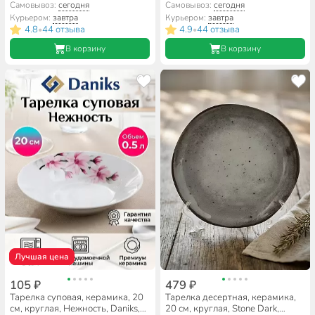
Daniks
Daniks, 7435
Самовывоз:
сегодня
Самовывоз:
сегодня
Курьером:
завтра
Курьером:
завтра
4.8
44 отзыва
4.9
44 отзыва
•
•
В корзину
В корзину
Лучшая цена
105 ₽
479 ₽
Тарелка суповая, керамика, 20
Тарелка десертная, керамика,
см, круглая, Нежность, Daniks,
20 см, круглая, Stone Dark,