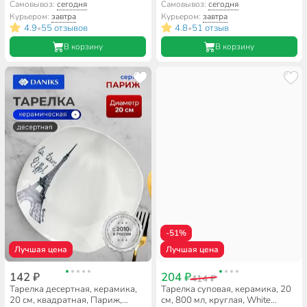
6015
Daniks
Самовывоз:
сегодня
Самовывоз:
сегодня
Курьером:
завтра
Курьером:
завтра
4.9
55 отзывов
4.8
51 отзыв
•
•
В корзину
В корзину
-51%
Лучшая цена
Лучшая цена
142 ₽
204 ₽
414 ₽
Тарелка десертная, керамика,
Тарелка суповая, керамика, 20
20 см, квадратная, Париж,
см, 800 мл, круглая, White