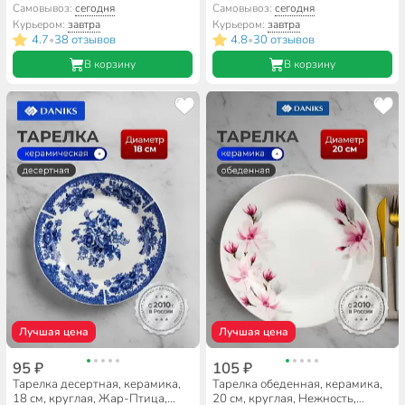
Domenik, DMD041, серая
Domenik, DMD043, серая
Самовывоз:
сегодня
Самовывоз:
сегодня
Курьером:
завтра
Курьером:
завтра
4.7
38 отзывов
4.8
30 отзывов
•
•
В корзину
В корзину
Лучшая цена
Лучшая цена
95 ₽
105 ₽
Тарелка десертная, керамика,
Тарелка обеденная, керамика,
18 см, круглая, Жар-Птица,
20 см, круглая, Нежность,