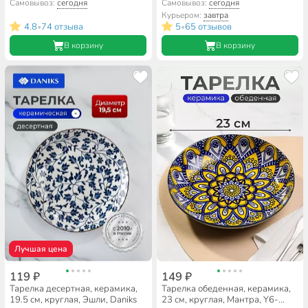
Daniks, белая
Самовывоз:
сегодня
Самовывоз:
сегодня
Курьером:
завтра
4.8
74 отзыва
5
65 отзывов
•
•
В корзину
В корзину
Лучшая цена
119 ₽
149 ₽
Тарелка десертная, керамика,
Тарелка обеденная, керамика,
19.5 см, круглая, Эшли, Daniks
23 см, круглая, Мантра, Y6-