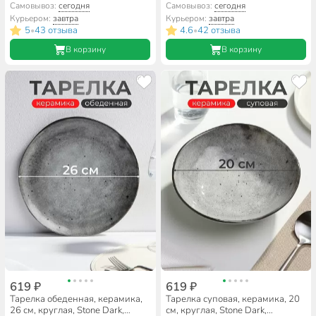
19-220
Domenik, DMD042, серая
Самовывоз:
сегодня
Самовывоз:
сегодня
Курьером:
завтра
Курьером:
завтра
5
43 отзыва
4.6
42 отзыва
•
•
В корзину
В корзину
619 ₽
619 ₽
Тарелка обеденная, керамика,
Тарелка суповая, керамика, 20
26 см, круглая, Stone Dark,
см, круглая, Stone Dark,