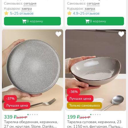
Domenik, DM7001, мятная
DM6000/DM6000-1
Самовывоз:
сегодня
Самовывоз:
сегодня
Курьером:
завтра
Курьером:
завтра
5
25 отзывов
4.9
25 отзывов
•
•
В корзину
В корзину
-36%
-37%
Лучшая цена
Лучшая цена
Только самовывоз
339 ₽
199 ₽
539 ₽
311 ₽
Тарелка обеденная, керамика,
Тарелка суповая, керамика, 23
27 см, круглая, Stone, Daniks,
см, 1150 мл, фигурная, Пыльца,