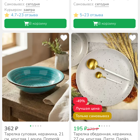
HMN240412A1-SI/P
Самовывоз:
сегодня
Самовывоз:
сегодня
Курьером:
завтра
4.7
23 отзыва
5
23 отзыва
•
•
В корзину
В корзину
-49%
Лучшая цена
Только самовывоз
362 ₽
195 ₽
379 ₽
Тарелка суповая, керамика, 21
Тарелка обеденная, керамика,
см, круглая, Laguna, Domenik,
27 см, круглая, Латте, Daniks,