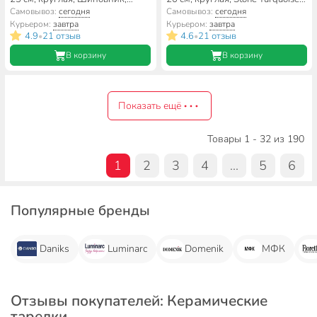
Daniks, 7435
Domenik, DMD052, синяя
Самовывоз:
сегодня
Самовывоз:
сегодня
Курьером:
завтра
Курьером:
завтра
4.9
21 отзыв
4.6
21 отзыв
•
•
В корзину
В корзину
Показать ещё
Товары 1 - 32 из 190
1
2
3
4
...
5
6
Популярные бренды
Daniks
Luminarc
Domenik
МФК
Отзывы покупателей: Керамические
тарелки