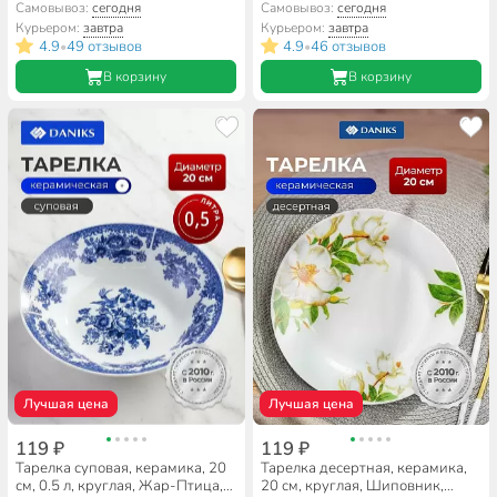
Daniks, 17-083
Fusion, Daniks, белая
Самовывоз:
сегодня
Самовывоз:
сегодня
Курьером:
завтра
Курьером:
завтра
4.9
49 отзывов
4.9
46 отзывов
•
•
В корзину
В корзину
Лучшая цена
Лучшая цена
119 ₽
119 ₽
Тарелка суповая, керамика, 20
Тарелка десертная, керамика,
см, 0.5 л, круглая, Жар-Птица,
20 см, круглая, Шиповник,