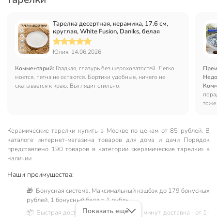
Тарелка десертная, керамика, 17.6 см,
круглая, White Fusion, Daniks, белая
Юлия, 14.06.2026
Комментарий:
Гладкая, глазурь без шероховатостей. Легко
Преи
моется, пятна не остаются. Бортики удобные, ничего не
Недо
скатывается к краю. Выглядит стильно.
Комм
пора
тоже
Реко
Керамические тарелки купить в Москве по ценам от 85 рублей. В
каталоге интернет-магазина товаров для дома и дачи Порядок
представлено 190 товаров в категории «керамические тарелки» в
наличии
Наши преимущества:
🎁 Бонусная система. Максимальный кэшбэк до 179 бонусных
рублей, 1 бонусный балл = 1 рубль.
Показать ещё
📦 Быстрая доставка. Самовывоз от 60 минут, доставка - от 1-