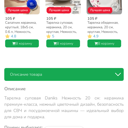
Лучшая цена
Лучшая цена
Лучшая цена
105 ₽
105 ₽
105 ₽
Салатник керамика,
Тарелка суповая,
Тарелка обеденная,
круглый, 18х5 см,
керамика, 20 см,
керамика, 20 см,
0.6 л, Нежность,
круглая, Нежность,
круглая, Нежность,
4.8
5
4.9
Daniks, 19-220
Daniks, 19-220
Daniks, 19-220
В корзину
В корзину
В корзину
Описание товара
Описание
Тарелка суповая Daniks Нежность 20 см: керамика
премиум-класса, нежный цветочный дизайн, безопасность
для СВЧ и посудомоечной машины — идеальный выбор
для дома и подарка.
Почему выбирают: