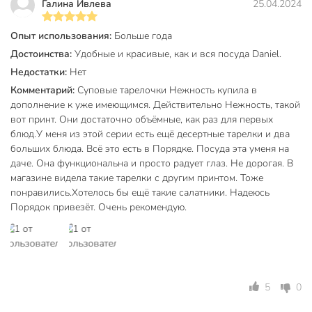
Галина Ивлева
25.04.2024
Да, керамическая тарелка Daniks «Нежность» безопасна
Опыт использования:
Больше года
для использования в СВЧ и посудомоечной машине, не
Достоинства:
Удобные и красивые, как и вся посуда Daniel.
теряет цвет и форму при частом мытье.
Недостатки:
Нет
Чем выгодна такая тарелка для дачи или подарка?
Комментарий:
Суповые тарелочки Нежность купила в
дополнение к уже имеющимся. Действительно Нежность, такой
Благодаря прочной керамике и универсальному дизайну,
вот принт. Они достаточно объёмные, как раз для первых
тарелка подходит для ежедневного использования на
блюд.У меня из этой серии есть ещё десертные тарелки и два
даче, а также станет изящным и практичным подарком.
больших блюда. Всё это есть в Порядке. Посуда эта уменя на
даче. Она функциональна и просто радует глаз. Не дорогая. В
Какой размер и форма у этой тарелки?
магазине видела такие тарелки с другим принтом. Тоже
Диаметр — 20 см, форма — круглая, глубина оптимальна
понравились.Хотелось бы ещё такие салатники. Надеюсь
для супов, каш и салатов. В комплекте 1 штука.
Порядок привезёт. Очень рекомендую.
Дополнительная информация:
Объем ~0.5 л.
Техническая информация
5
0
Количество в наборе, шт
1 шт