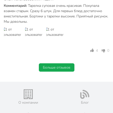
Комментарий:
Тарелка суповая очень красивая. Покупала
Тип
тарелка
взамен старым. Сразу 6 штук. Для первых блюд достаточно
вместительная. Бортики у тарелки высокие. Приятный рисунок.
суповой
Мы довольны.
столовый
Назначение
глубокий
универсальный
Тематика
с цветами
4
0
Форма
круглый
Артикул производителя
19-220
Больше отзывов
Модель
Нежность
Вес в упаковке
325 г
Габариты упаковки
4 x 20 x 20 см
О компании
Блог