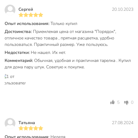
Сергей
20.10.2023
Диаметр, см
20 см
Бренд
Daniks
Опыт использования:
Только купил
Достоинства:
Приемлемая цена от магазина "Порядок",
Страна производства
Китай
отличное качество товара , прятная расцветка, удобно
Коллекция
Daniks Нежность
пользоваться. Практичный размер. Уже пользуюсь.
Недостатки:
Не нашел. Их нет.
для
Можно мыть в посудомоечной
Комментарий:
Обычная, удобная и практичная тарелка . Купил
посудомоечной
машине
для дома пару штук. Советую к покупке.
машины
Набор
поштучно
Использование в СВЧ
для СВЧ
5
0
С рисунком
с рисунком
С крышкой
без крышки
Татьяна
27.08.2024
Материал
керамика
Опыт использования:
Неделя
Цвет
белый