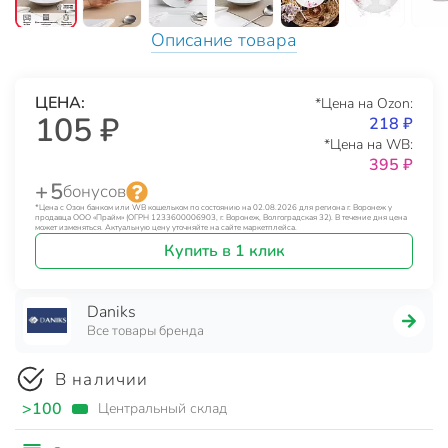
Описание товара
ЦЕНА:
*Цена на Ozon:
105 ₽
218 ₽
*Цена на WB:
395 ₽
+ 5
бонусов
*Цена с Озон банком или WB кошельком по состоянию на 02.08.2026 для региона г. Воронеж у
продавца ООО «Прайм» (ОГРН 1233600006903, г. Воронеж, Волгоградская 32). В течение дня цена
может изменяться. Актуальную цену уточняйте на сайте маркетплейса.
Купить в 1 клик
Daniks
Все товары бренда
В наличии
>100
Центральный склад