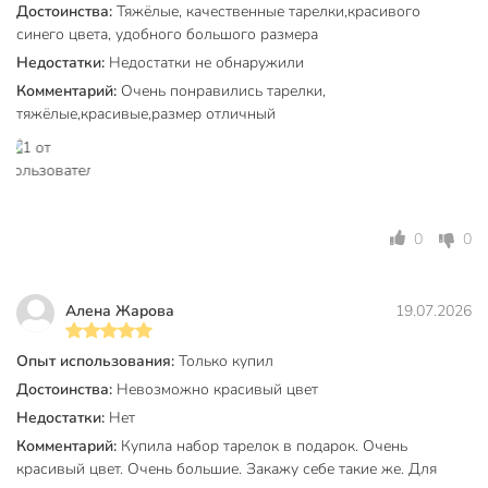
Достоинства:
Тяжёлые, качественные тарелки,красивого
керамика
синего цвета, удобного большого размера
Материал
каменная
Недостатки:
Недостатки не обнаружили
керамика
Комментарий:
Очень понравились тарелки,
тяжёлые,красивые,размер отличный
Цвет
синий
Тип
тарелка
обеденный
закусочный
0
0
сервировочный
Назначение
подстановочный
мелкий
Алена Жарова
19.07.2026
столовый
универсальный
Опыт использования:
Только купил
Тематика
в крапинку
Достоинства:
Невозможно красивый цвет
Недостатки:
Нет
Модель
Файруза
Комментарий:
Купила набор тарелок в подарок. Очень
Вес в упаковке
5.38 кг
красивый цвет. Очень большие. Закажу себе такие же. Для