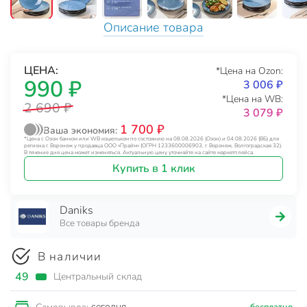
Описание товара
ЦЕНА:
*Цена на Ozon:
990 ₽
3 006 ₽
*Цена на WB:
2 690 ₽
3 079 ₽
1 700 ₽
Ваша экономия:
*Цена с Озон банком или WB кошельком по состоянию на 08.08.2026 (Озон) и 04.08.2026 (ВБ) для
региона г. Воронеж у продавца ООО «Прайм» (ОГРН 1233600006903, г. Воронеж, Волгоградская 32).
В течение дня цена может изменяться. Актуальную цену уточняйте на сайте маркетплейса.
Купить в 1 клик
Daniks
Все товары бренда
В наличии
49
Центральный склад
сегодня
бесплатно