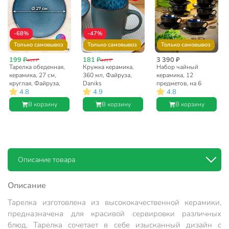
-68%
-47%
Только самовывоз
Только самовывоз
Только самовывоз
199 ₽
181 ₽
3 390 ₽
619 ₽
341 ₽
Тарелка обеденная,
Кружка керамика,
Набор чайный
керамика, 27 см,
360 мл, Файруза,
керамика, 12
круглая, Файруза,
Daniks
предметов, на 6
4.8
4.9
4.8
Daniks
персон, 250 мл,
Файзура, Y6-10143,
В корзину
В корзину
В корзину
подарочная
упаковка
Описание товара
Описание
Тарелка изготовлена из высококачественной керамики,
предназначена для красивой сервировки различных
блюд. Тарелка сочетает в себе изысканный дизайн с