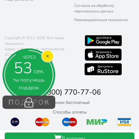
Согласие на обработку
персональных данных
Рекомендательные технологии
Copyright © 2011-2026. Все права
защищены.
Адрес: г. Москва, ул. Чертановская
20 (метро Южная)
ЧЕРЕЗ
52
Телефон:
8 (800) 770-77-06
Почта:
sales@poryadok.ru
сек.
ты получишь
подарок
8 (800) 770-77-06
ПОДАРОК
Звонок бесплатный
Способы оплаты
В корзину