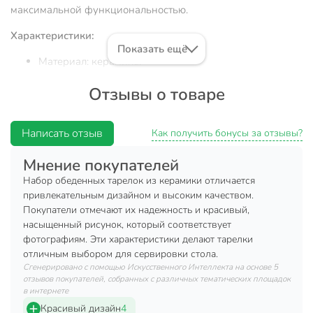
максимальной функциональностью.
Характеристики:
Показать ещё
Материал: керамика.
Цвет: синий.
Отзывы о товаре
Диаметр: 27 см.
Количество в наборе: 6.
Написать отзыв
Как получить бонусы за отзывы?
Преимущества:
Мнение покупателей
Гладкое покрытие надежно защищает посуду от
Набор обеденных тарелок из керамики отличается
царапин и делает ее очень приятной на ощупь.
привлекательным дизайном и высоким качеством.
Покупатели отмечают их надежность и красивый,
Не впитывает запахи.
насыщенный рисунок, который соответствует
Не задерживает грязь за счет отсутствия пор.
фотографиям. Эти характеристики делают тарелки
отличным выбором для сервировки стола.
Керамическая посуда обладает высокой прочностью и
Сгенерировано с помощью Искусственного Интеллекта на основе 5
устойчивостью к царапинам, что обеспечивает долгий срок
отзывов покупателей, собранных с различных тематических площадок
службы и сохранение первоначального вида на
в интернете
протяжении всего срока эксплуатации.
Красивый дизайн
4