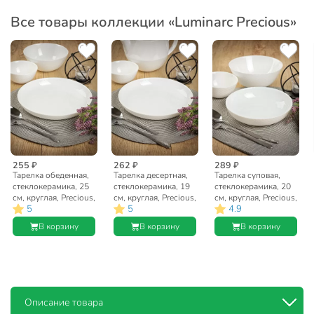
Все товары коллекции «Luminarc Precious»
255 ₽
262 ₽
289 ₽
Тарелка обеденная,
Тарелка десертная,
Тарелка суповая,
стеклокерамика, 25
стеклокерамика, 19
стеклокерамика, 20
см, круглая, Precious,
см, круглая, Precious,
см, круглая, Precious,
5
5
4.9
Luminarc, Q1900
Luminarc, Q1933
Luminarc, Q1934
В корзину
В корзину
В корзину
Описание товара