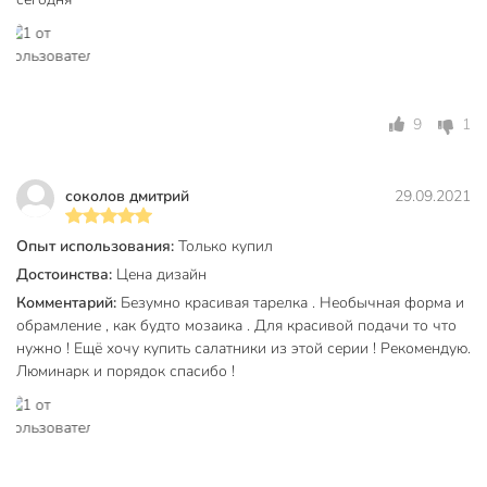
Техническая информация
Количество в наборе, шт
1 шт
Диаметр, см
25 см
9
1
Бренд
Luminarc
соколов дмитрий
29.09.2021
Страна производства
Китай
Коллекция
Luminarc Precious
Опыт использования:
Только купил
Достоинства:
Цена дизайн
для
Можно мыть в посудомоечной
посудомоечной
Комментарий:
Безумно красивая тарелка . Необычная форма и
машине
машины
обрамление , как будто мозаика . Для красивой подачи то что
нужно ! Ещё хочу купить салатники из этой серии ! Рекомендую.
Набор
поштучно
Люминарк и порядок спасибо !
Использование в СВЧ
для СВЧ
С рисунком
без рисунка
С крышкой
без крышки