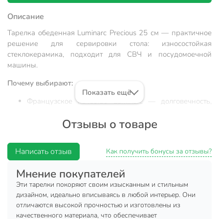
Описание
Тарелка обеденная Luminarc Precious 25 см — практичное
решение для сервировки стола: износостойкая
стеклокерамика, подходит для СВЧ и посудомоечной
машины.
Почему выбирают:
Показать ещё
Французское качество Luminarc — долговечность,
стойкость к царапинам, современный дизайн
Отзывы о товаре
Идеальный диаметр 25 см: универсально для вторых
блюд, закусок, порционной подачи; стеклокерамика
устойчива к перепадам температуры
Написать отзыв
Как получить бонусы за отзывы?
Отличный выбор для дома, дачи, подарка —
Мнение покупателей
лаконичный белый цвет подойдет к любому
интерьеру
Эти тарелки покоряют своим изысканным и стильным
дизайном, идеально вписываясь в любой интерьер. Они
Обеденная тарелка Luminarc Precious диаметром 25 см —
отличаются высокой прочностью и изготовлены из
выбор тех, кто ищет долговечную, стильную и
качественного материала, что обеспечивает