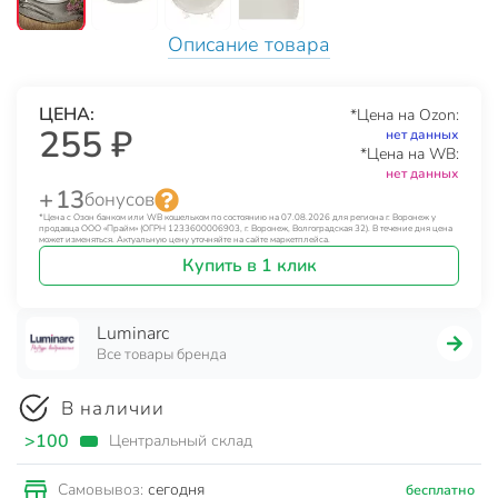
Описание товара
ЦЕНА:
*Цена на Ozon:
255 ₽
нет данных
*Цена на WB:
нет данных
+ 13
бонусов
*Цена с Озон банком или WB кошельком по состоянию на 07.08.2026 для региона г. Воронеж у
продавца ООО «Прайм» (ОГРН 1233600006903, г. Воронеж, Волгоградская 32). В течение дня цена
может изменяться. Актуальную цену уточняйте на сайте маркетплейса.
Купить в 1 клик
Luminarc
Все товары бренда
В наличии
>100
Центральный склад
сегодня
Самовывоз:
бесплатно