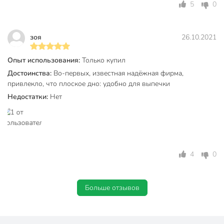
5
0
стеклокерамика
Материал
стекло
зоя
26.10.2021
закаленное стекло
Цвет
белый
Опыт использования:
Только купил
Достоинства:
Во-первых, известная надёжная фирма,
Тип
тарелка
привлекло, что плоское дно: удобно для выпечки
обеденный
Недостатки:
Нет
закусочный
сервировочный
Назначение
мелкий
столовый
универсальный
4
0
Тематика
однотонный
Форма
круглый
Больше отзывов
Артикул производителя
Q1900