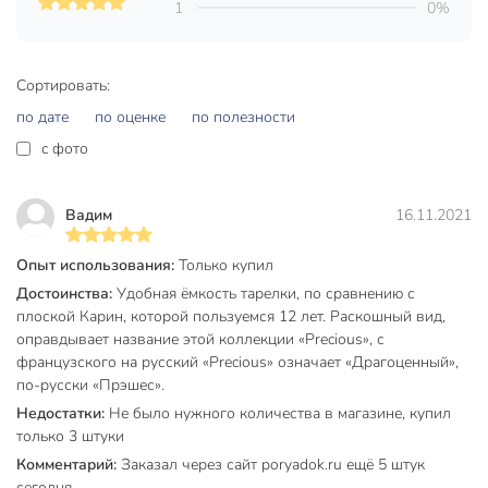
1
0%
Частые вопросы:
Можно ли использовать тарелку в микроволновке и
Сортировать:
посудомоечной машине?
по дате
по оценке
по полезности
Да, тарелка Luminarc Precious изготовлена из закаленной
c фото
стеклокерамики, устойчива к перепадам температуры,
подходит для СВЧ и мытья в посудомойке.
Вадим
16.11.2021
Чем выгодна стеклокерамика для ежедневного
использования?
Опыт использования:
Только купил
Материал не впитывает запахи, не окрашивается, легко
Достоинства:
Удобная ёмкость тарелки, по сравнению с
очищается, не боится частых перепадов температуры и
плоской Карин, которой пользуемся 12 лет. Раскошный вид,
механических воздействий.
оправдывает название этой коллекции «Precious», с
французского на русский «Precious» означает «Драгоценный»,
Какой размер у этой тарелки и подойдет ли она для
по-русски «Прэшес».
вторых блюд?
Недостатки:
Не было нужного количества в магазине, купил
Диаметр тарелки — 25 см, она универсальна: подходит
только 3 штуки
для обеда, закусок, сервировки и подачи основных блюд
Комментарий:
Заказал через сайт poryadok.ru ещё 5 штук
на любой случай.
сегодня