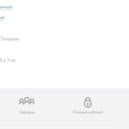
онный
ый
1
 Turquoise
5 x 2 см
Карьера
Личный кабинет