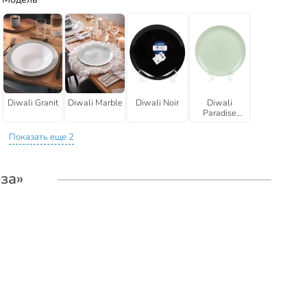
Diwali Granit
Diwali Marble
Diwali Noir
Diwali
Paradise
Green
Показать еще 2
за»