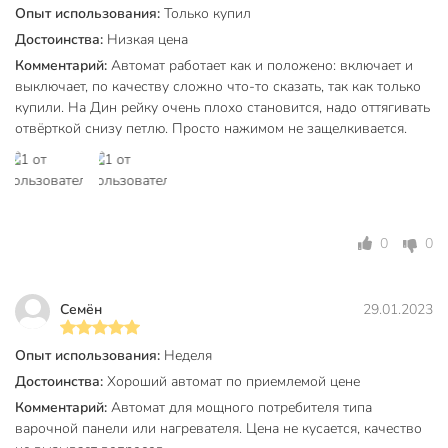
Опыт использования:
Только купил
зажима позволяет использовать любую отвертку и
обеспечить необходимое усилие при затяжении.
Достоинства:
Низкая цена
Комментарий:
Автомат работает как и положено: включает и
Клеммы аппарата промаркированы, что позволяет
выключает, по качеству сложно что-то сказать, так как только
избежать ошибок при монтаже.
купили. На Дин рейку очень плохо становится, надо оттягивать
Выключатели ВА47-63 могут устанавливаться в
отвёрткой снизу петлю. Просто нажимом не защелкивается.
любом положении без изменения их номинальных
характеристик. Подвод питающей линии может
производиться как через верхние, так и через
нижние клеммы, без нарушения работоспособности.
Подробная инструкция по монтажу и эксплуатации
0
0
позволяет легко монтировать автомат даже
начинающему монтажнику.
Семён
29.01.2023
Техническая информация
Опыт использования:
Неделя
Отключающая способность, кА
4.5 кА
Достоинства:
Хороший автомат по приемлемой цене
Номинальный ток, А
40 А
Комментарий:
Автомат для мощного потребителя типа
варочной панели или нагревателя. Цена не кусается, качество
Количество полюсов
1