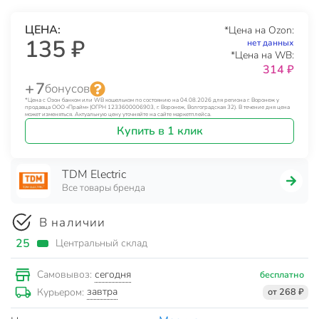
ЦЕНА:
*Цена на Ozon:
135 ₽
нет данных
*Цена на WB:
314 ₽
+ 7
бонусов
*Цена с Озон банком или WB кошельком по состоянию на 04.08.2026 для региона г. Воронеж у
продавца ООО «Прайм» (ОГРН 1233600006903, г. Воронеж, Волгоградская 32). В течение дня цена
может изменяться. Актуальную цену уточняйте на сайте маркетплейса.
Купить в 1 клик
TDM Electric
Все товары бренда
В наличии
25
Центральный склад
сегодня
Самовывоз:
бесплатно
завтра
Курьером:
от 268 ₽