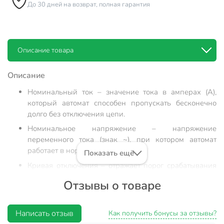
До 30 дней на возврат, полная гарантия
Описание товара
Описание
Номинальный ток – значение тока в амперах (А),
который автомат способен пропускать бесконечно
долго без отключения цепи.
Номинальное напряжение – напряжение
переменного тока (знак ~), при котором автомат
работает в нормальных условиях.
Показать ещё
Кривая отключения – отражает порог срабатывания
автомата при защите от перегрузки и короткого
Отзывы о товаре
замыкания.
Кривая С – ток в цепи в 5-10 раз больше
Написать отзыв
номинального (т.е. автомат на 16А отключит цепь при
Как получить бонусы за отзывы?