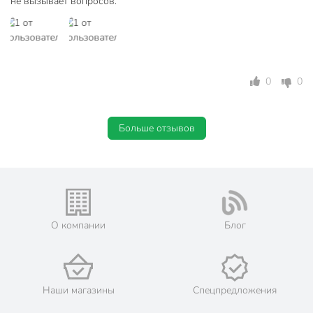
не вызывает вопросов.
Бренд
TDM Electric
Страна производства
Китай
Тип
автомат
0
0
Тип расцепления
С
Артикул производителя
SQ0218-0007
Больше отзывов
Модель
ВА47-63
Вес в упаковке
85 г
Габариты упаковки
7 x 8 x 2 см
О компании
Блог
Наши магазины
Спецпредложения