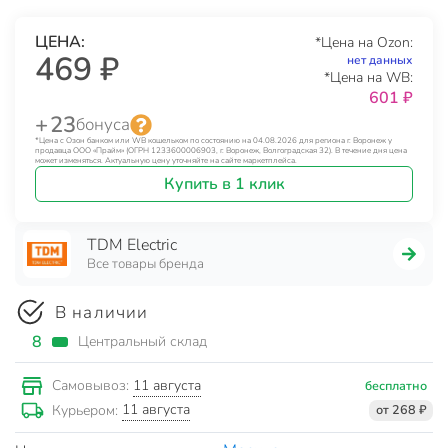
ЦЕНА:
*Цена на Ozon:
469 ₽
нет данных
*Цена на WB:
601 ₽
+ 23
бонуса
*Цена с Озон банком или WB кошельком по состоянию на 04.08.2026 для региона г. Воронеж у
продавца ООО «Прайм» (ОГРН 1233600006903, г. Воронеж, Волгоградская 32). В течение дня цена
может изменяться. Актуальную цену уточняйте на сайте маркетплейса.
Купить в 1 клик
TDM Electric
Все товары бренда
В наличии
8
Центральный склад
11 августа
Самовывоз:
бесплатно
11 августа
Курьером:
от 268 ₽