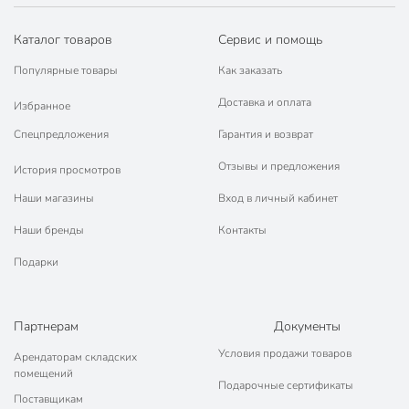
производиться как через верхние, так и через
нижние клеммы, без нарушения работоспособности.
Каталог товаров
Сервис и помощь
Подробная инструкция по монтажу и эксплуатации
позволяет легко монтировать автомат даже
Популярные товары
Как заказать
начинающему монтажнику.
Доставка и оплата
Избранное
Техническая информация
Спецпредложения
Гарантия и возврат
Отключающая способность, кА
4.5 кА
Отзывы и предложения
История просмотров
Номинальный ток, А
40 А
Наши магазины
Вход в личный кабинет
Количество полюсов
3
Наши бренды
Контакты
Бренд
TDM Electric
Подарки
Страна производства
Китай
Тип
автомат
Партнерам
Документы
Условия продажи товаров
Тип расцепления
С
Арендаторам складских
помещений
Подарочные сертификаты
Артикул производителя
SQ0218-0023
Поставщикам