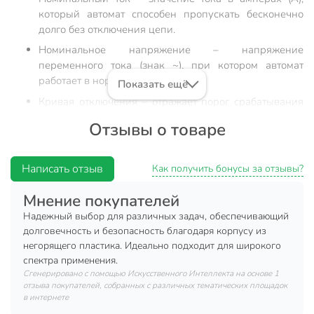
который автомат способен пропускать бесконечно
долго без отключения цепи.
Номинальное напряжение – напряжение
переменного тока (знак ~), при котором автомат
работает в нормальных условиях.
Показать ещё
Кривая отключения – отражает порог срабатывания
автомата при защите от перегрузки и короткого
Отзывы о товаре
замыкания.
Кривая С – ток в цепи в 5-10 раз больше
Написать отзыв
номинального (т.е. автомат на 16А отключит цепь при
Как получить бонусы за отзывы?
токе 80-160А). Используют в современном жилом
Мнение покупателей
строительстве и в офисных сетях.
Надежный выбор для различных задач, обеспечивающий
Номинальная отключающая способность –
долговечность и безопасность благодаря корпусу из
максимальный ток короткого замыкания, который
негорящего пластика. Идеально подходит для широкого
данный автомат способен отключить и остаться в
спектра применения.
работоспособном состоянии.
Сгенерировано с помощью Искусственного Интеллекта на основе 1
отзыва покупателей, собранных с различных тематических площадок
Автоматические выключатели ВА 47-63 предназначены
в интернете
для защиты распределительных и групповых цепей,