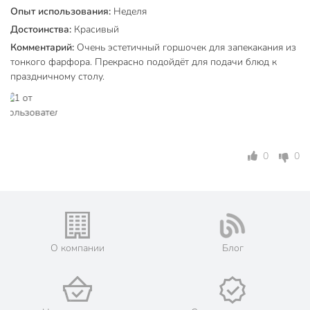
изысканность.
Опыт использования:
Неделя
Достоинства:
Красивый
Техническая информация
Комментарий:
Очень эстетичный горшочек для запекакания из
Количество в наборе, шт
1 шт
тонкого фарфора. Прекрасно подойдёт для подачи блюд к
праздничному столу.
Объем, л
0.5 л
Бренд
Wilmax
Страна производства
Китай
0
0
Крышка в комплекте
с крышкой
Набор
поштучно
Материал
фарфор
Цвет
белый
О компании
Блог
Артикул производителя
WL-997001 / A
Вес в упаковке
365 г