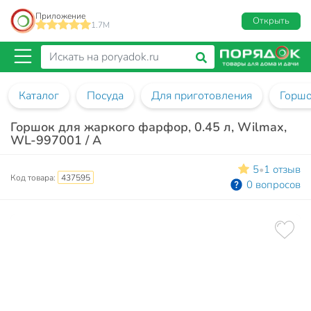
Приложение
Открыть
1.7M
Каталог
Посуда
Для приготовления
Горшо
Горшок для жаркого фарфор, 0.45 л, Wilmax,
WL-997001 / A
5
1 отзыв
•
Код товара:
437595
0 вопросов