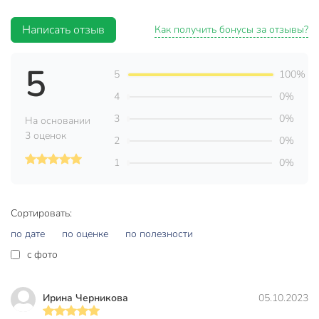
исключает проникновение бактерий, изделие не будет
впитывать посторонние запахи и сохранит
Написать отзыв
Как получить бонусы за отзывы?
первоначальный цвет.
5
Такой горшок идеален для запекания рыбы, мяса, овощей,
5
100%
приготовления жаркое, жульена и других блюд. Снабжен
4
0%
двумя ручками и крышкой.
3
0%
На основании
Характеристики:
3 оценок
2
0%
Можно использовать в микроволновой печи и
1
0%
духовке;
Диаметр (по верхнему краю): 11,5 см;
Ширина (с учетом ручек): 15 см;
Сортировать:
Высота (без учета крышки): 6 см;
по дате
по оценке
по полезности
Цвет: белый;
c фото
Изделие украсит ваш праздничный или обеденный стол, а
оригинальный дизайн придется по вкусу и ценителям
Ирина Черникова
05.10.2023
классики, и тем, кто предпочитает утонченность и