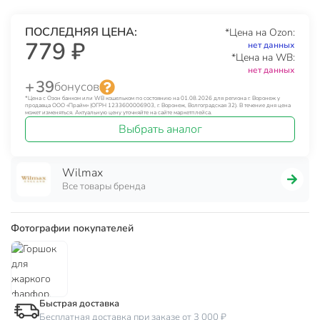
ПОСЛЕДНЯЯ ЦЕНА:
*Цена на Ozon:
779 ₽
нет данных
*Цена на WB:
нет данных
+ 39
бонусов
*Цена с Озон банком или WB кошельком по состоянию на 01.08.2026 для региона г. Воронеж у
продавца ООО «Прайм» (ОГРН 1233600006903, г. Воронеж, Волгоградская 32). В течение дня цена
может изменяться. Актуальную цену уточняйте на сайте маркетплейса.
Выбрать аналог
Wilmax
Все товары бренда
Фотографии покупателей
Быстрая доставка
Бесплатная доставка при заказе от 3 000 ₽