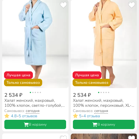
Лучшая цена
Лучшая цена
Только самовывоз
Только самовывоз
2 534 ₽
2 534 ₽
Халат женский, махровый,
Халат женский, махровый,
100% хлопок, светло-голубой,
100% хлопок, персиковый, XL-
L-XL, 48-50, Silvano
XXL, 52-54, Silvano
Самовывоз:
сегодня
Самовывоз:
сегодня
4.8
5 отзывов
5
4 отзыва
•
•
В корзину
В корзину