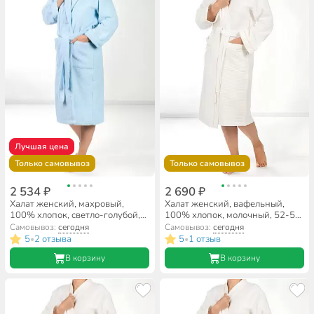
Лучшая цена
Только самовывоз
Только самовывоз
2 534 ₽
2 690 ₽
Халат женский, махровый,
Халат женский, вафельный,
100% хлопок, светло-голубой,
100% хлопок, молочный, 52-54,
XL-XXL, 52-54, Silvano
Barkas
Самовывоз:
сегодня
Самовывоз:
сегодня
5
2 отзыва
5
1 отзыв
•
•
В корзину
В корзину