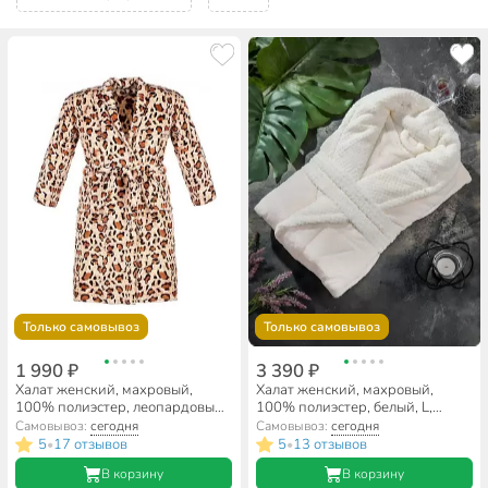
Только самовывоз
Только самовывоз
1 990 ₽
3 390 ₽
Халат женский, махровый,
Халат женский, махровый,
100% полиэстер, леопардовый,
100% полиэстер, белый, L,
универсальный, 115х130х55
125х58х57 см, A160003
Самовывоз:
сегодня
Самовывоз:
сегодня
см, T2023-3250
5
17 отзывов
5
13 отзывов
•
•
В корзину
В корзину