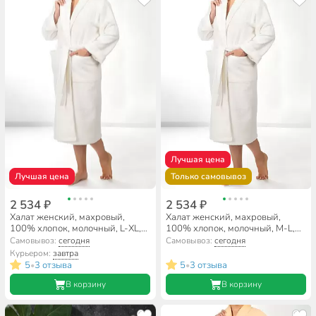
Лучшая цена
Лучшая цена
Только самовывоз
2 534 ₽
2 534 ₽
Халат женский, махровый,
Халат женский, махровый,
100% хлопок, молочный, L-XL,
100% хлопок, молочный, M-L,
48-50, Silvano
46-48, Silvano
Самовывоз:
сегодня
Самовывоз:
сегодня
Курьером:
завтра
5
3 отзыва
5
3 отзыва
•
•
В корзину
В корзину