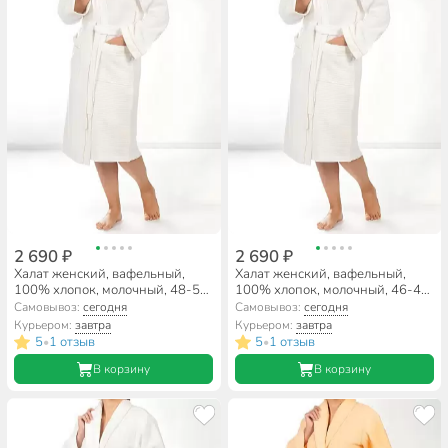
2 690 ₽
2 690 ₽
Халат женский, вафельный,
Халат женский, вафельный,
100% хлопок, молочный, 48-50,
100% хлопок, молочный, 46-48,
Barkas
Barkas
Самовывоз:
сегодня
Самовывоз:
сегодня
Курьером:
завтра
Курьером:
завтра
5
1 отзыв
5
1 отзыв
•
•
В корзину
В корзину