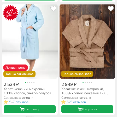
ХИТ
ПРОДАЖ
Лучшая цена
Только самовывоз
Только самовывоз
2 534 ₽
2 949 ₽
Халат женский, махровый,
Халат женский, махровый,
100% хлопок, светло-голубой,
100% хлопок, бежевый, L-XL,
M-L, 46-48, Silvano
48-50, Barkas, Aria, AI-1905018
Самовывоз:
сегодня
Самовывоз:
сегодня
5
7 отзывов
5
5 отзывов
•
•
В корзину
В корзину