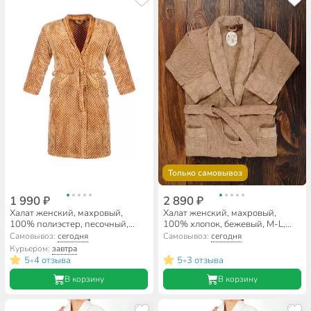
Только самовывоз
1 990 ₽
2 890 ₽
Халат женский, махровый,
Халат женский, махровый,
100% полиэстер, песочный,
100% хлопок, бежевый, M-L,
универсальный, 115х130х55
46-48, Barkas, Aria, AI-1905017
Самовывоз:
сегодня
Самовывоз:
сегодня
см, T2023-3251
Курьером:
завтра
5
4 отзыва
5
3 отзыва
•
•
В корзину
В корзину