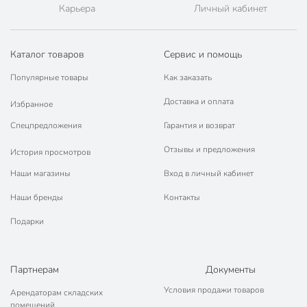
Карьера
Личный кабинет
Махровые:
Мягкие и пушистые.
Хорошо сушат тело.
Каталог товаров
Сервис и помощь
Лучше всего сохраняют тепло после душа.
Популярные товары
Как заказать
Совет: выбирайте из 100% хлопка для лучшего
впитывания.
Доставка и оплата
Избранное
Велюровые:
Спецпредложения
Гарантия и возврат
Очень мягкие.
Отзывы и предложения
История просмотров
Красиво смотрятся.
Наши магазины
Вход в личный кабинет
Хороши, когда холодно.
Совет: берите на размер больше, чтобы было
Наши бренды
Контакты
комфортно.
Подарки
Хлопковые:
Легкие и не жаркие.
Партнерам
Документы
Хороши летом.
Подходят, если есть аллергия.
Условия продажи товаров
Арендаторам складских
помещений