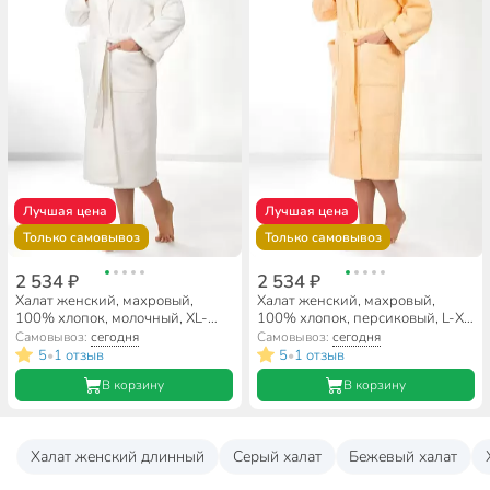
Лучшая цена
Лучшая цена
Только самовывоз
Только самовывоз
2 534 ₽
2 534 ₽
Халат женский, махровый,
Халат женский, махровый,
100% хлопок, молочный, XL-
100% хлопок, персиковый, L-XL,
XXL, 52-54, Silvano
48-50, Silvano
Самовывоз:
сегодня
Самовывоз:
сегодня
5
1 отзыв
5
1 отзыв
•
•
В корзину
В корзину
Халат женский длинный
Серый халат
Бежевый халат