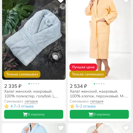
Лучшая цена
Только самовывоз
Только самовывоз
2 335 ₽
2 534 ₽
Халат женский, махровый,
Халат женский, махровый,
100% полиэстер, голубой, L,
100% хлопок, персиковый, M-L,
125х58х57 см, A160004
46-48, Silvano
Самовывоз:
сегодня
Самовывоз:
сегодня
4.7
3 отзыва
5
2 отзыва
•
•
В корзину
В корзину