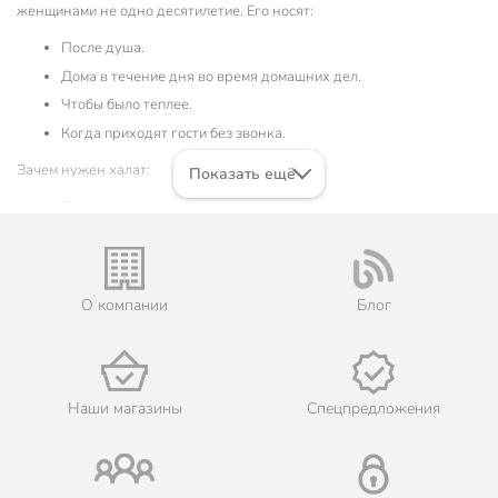
женщинами не одно десятилетие. Его носят:
После душа.
Дома в течение дня во время домашних дел.
Чтобы было теплее.
Когда приходят гости без звонка.
Зачем нужен халат:
Показать ещё
Экономит время на одевание дома.
Защищает одежду от брызг при умывании или готовке.
Помогает расслабиться после трудного дня.
Создает настрой на отдых и сон.
О компании
Блог
Какие бывают женские халаты
Модели в каталоге халатов для женщин отличаются по ряду
Наши магазины
Спецпредложения
критериев:
Материал изготовления: