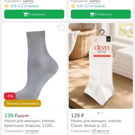
Курьером:
завтра
Курьером:
завтра
4.9
12 отзывов
4.9
12 отзывов
•
•
В корзину
В корзину
-9%
Только самовывоз
138 ₽
129 ₽
151 ₽
Носки для женщин, хлопок,
Носки для женщин, хлопок,
Брестские, Классик, 1100,
Clever, белые, р. 23,
светло-серые, р. 23, 14С1100
укороченные, L2002
Самовывоз:
сегодня
Самовывоз:
10 августа