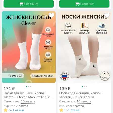
В корзину
В корзину
171 ₽
139 ₽
Носки для женщин, хлопок,
Носки для женщин, хлопок,
эластан, Clever, Маркет, белые,
эластан, Clever, гранж,
р. 23, L3011
молочные, р. 23, Д5665
Самовывоз:
10 августа
Самовывоз:
10 августа
Курьером:
завтра
Курьером:
завтра
5
1 отзыв
5
1 отзыв
•
•