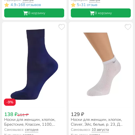
4.9
168 отзывов
5
31 отзыв
•
•
В корзину
В корзину
-9%
138 ₽
129 ₽
151 ₽
Носки для женщин, хлопок,
Носки для женщин, хлопок,
Брестские, Классик, 1100,
Clever, Эйс, белые, р. 23, Д
темно-синие, р. 23, 14С1100
104ш
Самовывоз:
сегодня
Самовывоз:
10 августа