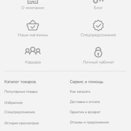
💳 Оплата: онлайн на сайте интернет-гипермаркета или
наличными при получении.
О компании
Блог
🛍 Скидки, акции, распродажи каждый день!
📜 Только оригинальная продукция. Интернет-гипермаркет
Порядок - официальный представитель ведущих мировых
марок.
Наши магазины
Спецпредложения
Карьера
Личный кабинет
Каталог товаров
Сервис и помощь
Популярные товары
Как заказать
Доставка и оплата
Избранное
Спецпредложения
Гарантия и возврат
Отзывы и предложения
История просмотров