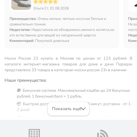
Ольга Ст, 01.08.2026
Преимущества:
Очень милые, теплые носочки.Теплые и
Преи
сравнительно тонкие.
Не р
Недостатки:
Недостатков не обнаружено,немного колятся,но
пост
это естественно для вещей из натуральной шерсти.
Недо
Комментарий:
Покупкой довольна
Комм
Носки Россия 23 купить в Москве по ценам от 123 рублей. В
каталоге интернет-магазина товаров для дома и дачи Порядок
представлено 33 товара в категории «носки россия 23» в наличии
Наши преимущества:
🎁 Бонусная система. Максимальный кэшбэк до 24 бонусных
рублей, 1 бонусный балл = 1 рубль.
📦 Быстрая доставка. Самовывоз от 60 минут, доставка - от 1-
Показать ещё
2 дней.
🛒 Бесплатный самовывоз из магазинов города Москва.
Жители Московской области могут сделать заказ и оплатить
его онлайн на официальном сайте сети магазинов Порядок.