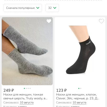
Сначала популярные
32
249 ₽
123 ₽
Носки для женщин, тонкая
Носки для женщин, хлопок,
овечья шерсть, Truly wooly, в
Clever, Эйс, черные, р. 23, Д
ассортименте, р. 23-25
104ш
Самовывоз:
10 августа
Самовывоз:
10 августа
Курьером:
завтра
Курьером:
завтра