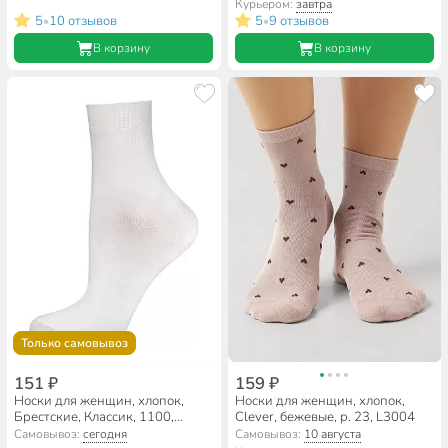
Курьером:
завтра
5
10 отзывов
5
9 отзывов
•
•
В корзину
В корзину
Только самовывоз
151 ₽
159 ₽
Носки для женщин, хлопок,
Носки для женщин, хлопок,
Брестские, Классик, 1100,
Clever, бежевые, р. 23, L3004
белые, р. 23, 14С1100
Самовывоз:
сегодня
Самовывоз:
10 августа