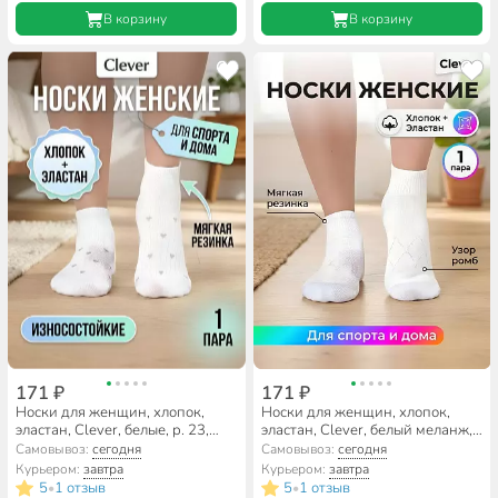
В корзину
В корзину
171 ₽
171 ₽
Носки для женщин, хлопок,
Носки для женщин, хлопок,
эластан, Clever, белые, р. 23,
эластан, Clever, белый меланж,
Д5605
светло-бежевые, р. 23, Д5604Z
Самовывоз:
сегодня
Самовывоз:
сегодня
Курьером:
завтра
Курьером:
завтра
5
1 отзыв
5
1 отзыв
•
•