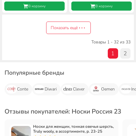
В корзину
В корзину
Показать ещё
Товары 1 - 32 из 33
1
2
Популярные бренды
Conte
Diwari
Clever
Oemen
In
Отзывы покупателей: Носки Россия 23
Носки для женщин, тонкая овечья шерсть,
Truly wooly, в ассортименте, р. 23-25