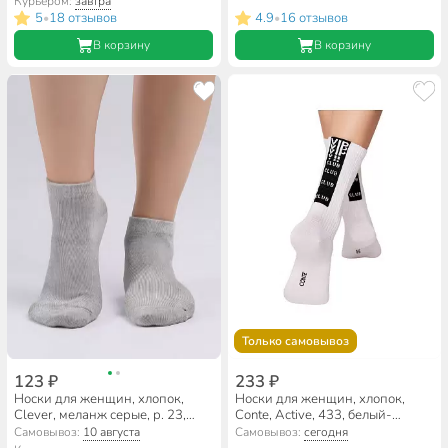
Курьером:
завтра
5
18 отзывов
4.9
16 отзывов
•
•
В корзину
В корзину
Только самовывоз
123 ₽
233 ₽
Носки для женщин, хлопок,
Носки для женщин, хлопок,
Clever, меланж серые, р. 23,
Conte, Active, 433, белый-
укороченные, L2002
черные, р. 23, удлиненные,
Самовывоз:
10 августа
Самовывоз:
сегодня
20С-20СП