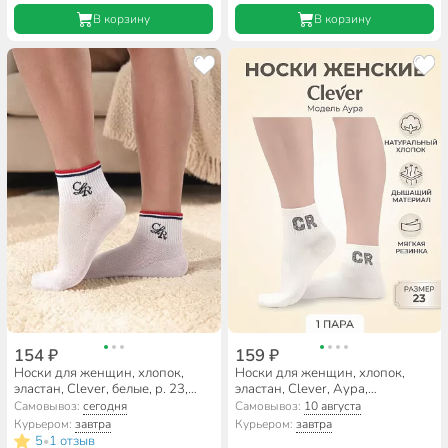
В корзину
В корзину
154 ₽
159 ₽
Носки для женщин, хлопок,
Носки для женщин, хлопок,
эластан, Clever, белые, р. 23,
эластан, Clever, Аура,
круиз, Д5655
молочные, р. 23, Д2606
Самовывоз:
сегодня
Самовывоз:
10 августа
Курьером:
завтра
Курьером:
завтра
5
1 отзыв
•