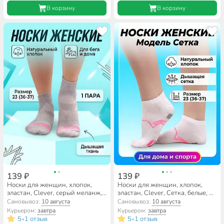
В корзину
В корзину
139 ₽
139 ₽
Носки для женщин, хлопок,
Носки для женщин, хлопок,
эластан, Clever, серый меланж,
эластан, Clever, Сетка, белые, р.
р. 23, Д5663
23, Д5664
Самовывоз:
10 августа
Самовывоз:
10 августа
Курьером:
завтра
Курьером:
завтра
5
1 отзыв
5
1 отзыв
•
•