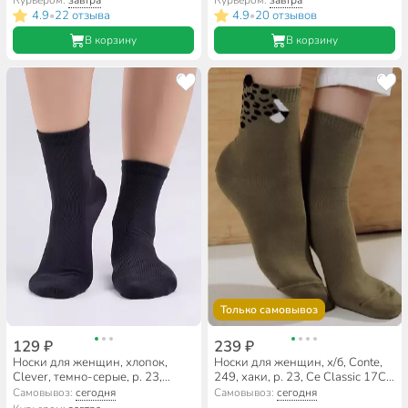
Курьером:
завтра
Курьером:
завтра
4.9
22 отзыва
4.9
20 отзывов
•
•
В корзину
В корзину
Только самовывоз
129 ₽
239 ₽
Носки для женщин, хлопок,
Носки для женщин, х/б, Conte,
Clever, темно-серые, р. 23,
249, хаки, р. 23, Ce Classic 17C-
L1000
183СП
Самовывоз:
сегодня
Самовывоз:
сегодня