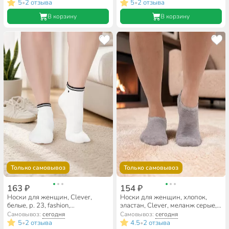
5
2 отзыва
5
2 отзыва
•
•
В корзину
В корзину
Только самовывоз
Только самовывоз
163 ₽
154 ₽
Носки для женщин, Clever,
Носки для женщин, хлопок,
белые, р. 23, fashion,
эластан, Clever, меланж серые,
укороченные, Д5601
р. 23, укороченные, сетка, S245
Самовывоз:
сегодня
Самовывоз:
сегодня
5
2 отзыва
4.5
2 отзыва
•
•