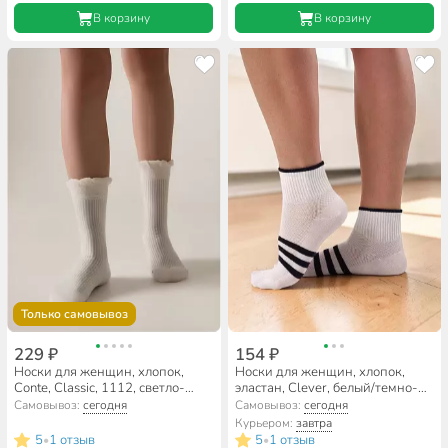
В корзину
В корзину
Только самовывоз
229 ₽
154 ₽
Носки для женщин, хлопок,
Носки для женщин, хлопок,
Conte, Classic, 1112, светло-
эластан, Clever, белый/темно-
серые, р. 23-25, 25С-203СП
синие, р. 23, круиз, Д5656
Самовывоз:
сегодня
Самовывоз:
сегодня
Курьером:
завтра
5
1 отзыв
5
1 отзыв
•
•