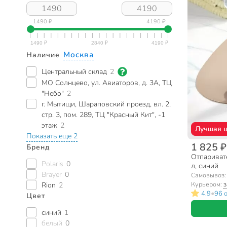
1490 ₽
4190 ₽
Москва
Наличие
Центральный склад
2
МО Солнцево, ул. Авиаторов, д. 3А, ТЦ
"Небо"
2
г. Мытищи, Шараповский проезд, вл. 2,
стр. 3, пом. 289, ТЦ "Красный Кит", -1
этаж
2
Лучшая 
Показать еще 2
1 825 ₽
Бренд
Отпаривате
Polaris
0
л, синий
Brayer
0
Самовывоз
Курьером:
з
Rion
2
•
4.9
96 
Цвет
синий
1
белый
0