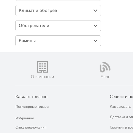
Зарядные устройства и адаптеры для
Климат и обогрев
телефонов (27)
Наушники и Bluetooth-гарнитуры (2)
Вентиляторы (11)
Обогреватели
Водонагреватели (2)
Масляные обогреватели (3)
Увлажнители и очистители воздуха (1)
Камины
Тепловентиляторы (2)
Электрокамины (1)
Тепловые пушки (2)
Комплектующие для биокаминов (1)
О компании
Блог
Каталог товаров
Сервис и п
Популярные товары
Как заказать
Доставка и оп
Избранное
Спецпредложения
Гарантия и во