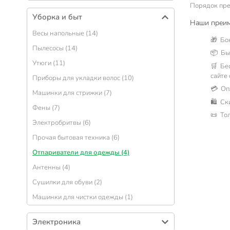
Блендеры, кухонные комбайны (15)
Порядок пре
Тэны (69)
Кофеварки (14)
Уборка и быт
Шланги для стиральной машины (48)
Наши преим
Электрические плиты (10)
Весы напольные (14)
Аксессуары для бытовой техники (31)
🎁 Бо
Газовые плиты (10)
Пылесосы (14)
Комплектующие для водонагревателей
📦 Быс
Мясорубки электрические (9)
(11)
Утюги (11)
🛒 Бе
Миксеры (8)
сайте
Приборы для укладки волос (10)
💳 Оп
Сушилки для фруктов (7)
Машинки для стрижки (7)
🛍 Ск
Грили и шашлычницы (7)
Фены (7)
📜 То
Микроволновые печи (6)
Электробритвы (6)
Вафельницы, сэндвичницы (6)
Прочая бытовая техника (6)
Мультиварки (5)
Отпариватели для одежды (4)
Тостеры (5)
Антенны (4)
Кофемолки (4)
Сушилки для обуви (2)
Духовки (3)
Машинки для чистки одежды (1)
Соковыжималки электрические (2)
Электроника