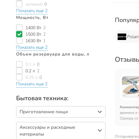
зеленый
0
Показать еще 2
Мощность, Вт
Популя
1400 Вт
2
1500 Вт
2
Polari
1630 Вт
1
Показать еще 2
Объем резервуара для воды, л
Отзывы
0.1 л
0
0.2 л
2
0.25 л
0
Показать еще 2
Бытовая техника:
Коммента
Приготовление пищи
времени и 
Одежду со
Чайники электрические, термопоты (80)
отпаривате
Аксессуары и расходные
Весы кухонные (18)
материалы
Отпаривател