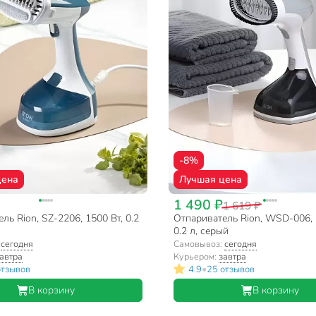
-8%
цена
Лучшая цена
1 490 ₽
1 619 ₽
ль Rion, SZ-2206, 1500 Вт, 0.2
Отпариватель Rion, WSD-006, 
0.2 л, серый
:
сегодня
Самовывоз:
сегодня
автра
Курьером:
завтра
•
отзывов
4.9
25 отзывов
В корзину
В корзину